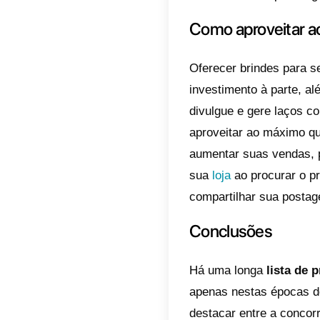
Como 
gerar 
Um pres
negócio
leais n
caro pa
O ideal
e carac