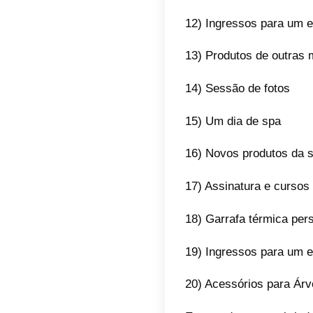
1) Um c
2) Chav
3) Arra
4) Plant
5) Uma 
6) Choc
7) Cane