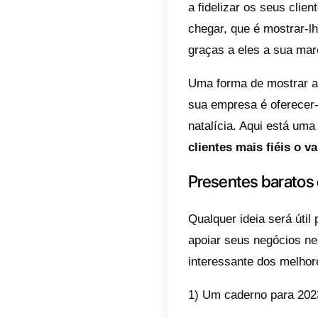
Indic
Pre
ofe
Com
meu
Com
pre
Con
Constru
de um n
a fideli
chegar,
graças 