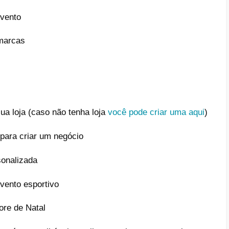
aderno para 2023
eiros personalizados
njo com doces de natal
as de natal
assinatura de
Callbell
olate
cas personalizadas