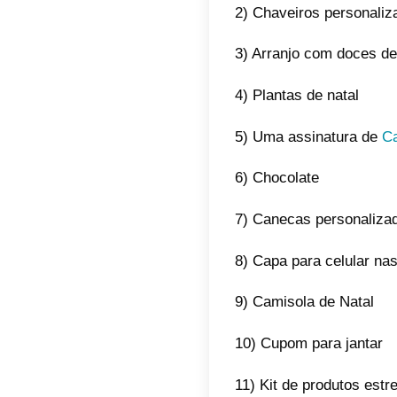
Uma for
sua emp
natalíci
cliente
Presen
Qualquer
apoiar 
interes