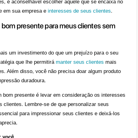
 para celular nas cores da sua marca
sola de Natal
om para jantar
de produtos estrela
ressos para um evento
dutos de outras marcas
são de fotos