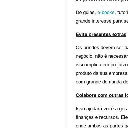
15) Um 
16) Nov
17) Ass
18) Gar
19) Ing
20) Ace
Entre t
serviço