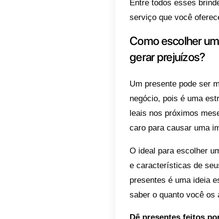
8) Capa
9) Cami
10) Cup
11) Kit 
12) Ing
13) Pro
14) Ses