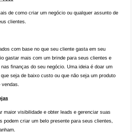
dia de spa
os produtos da sua loja (caso não tenha lo
inatura e cursos para criar um negócio
rafa térmica personalizada
ressos para um evento esportivo
ssórios para Árvore de Natal
odos esses brindes, é aconselhável escolhe
 que você oferece em sua empresa e
intere