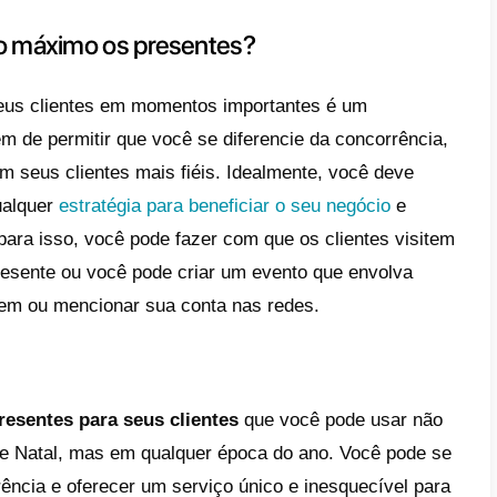
escolher um bom presente para 
prejuízos?
ente pode ser mais um investimento do que
, pois é uma estratégia que lhe permitirá
ma
os próximos meses. Além disso, você não p
ra causar uma impressão duradoura.
 para escolher um bom presente é levar em 
terísticas de seus clientes. Lembre-se de q