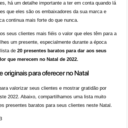
e
sentes baratos e originais para
recer no Natal
o escolher um bom presente para
s clientes sem gerar prejuízos?
o aproveitar ao máximo os
sentes?
clusões
ir relações duradouras e que se preservem
egócio e apesar de existirem múltiplas est
zar os seus clientes, há um detalhe importa
 que é mostrar-lhes que eles são os embai
a eles a sua marca continua mais forte do 