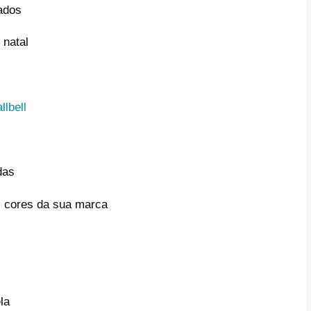
ma de mostrar aos seus clientes mais fiéis 
resa é oferecer-lhes um presente, especia
a. Aqui está uma lista de
20 presentes bara
s mais fiéis o valor que merecem no Natal
tes baratos e originais para ofere
 ideia será útil para valorizar seus cliente
seus negócios neste 2022. Abaixo, comparti
sante dos melhores presentes baratos para s