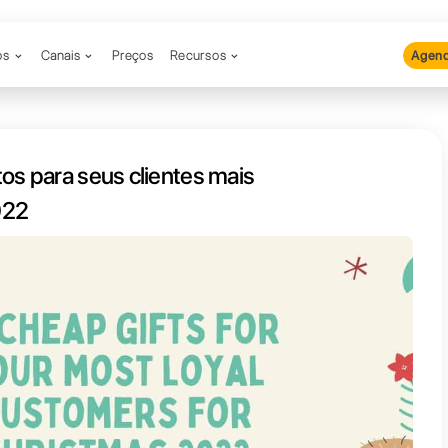
Produtos
Canais
Preços
Recu
sentes baratos para seus cliente
fiéis no Natal de 2022