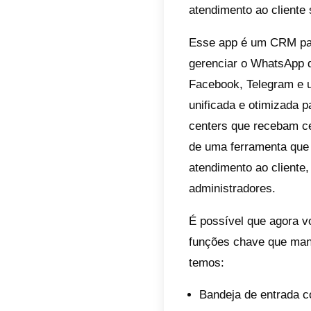
Evit
Esca
Agora 
2026.