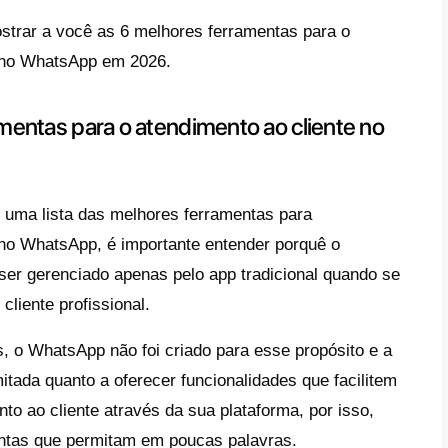
aplicativo tem se tornado em uma necessid
as têm.
 fazê-lo sem uma ferramenta adequada cos
por exemplo: conversas desordenadas, respo
nhamento, perda de mensagens e uma expe
 cliente, também podem acontecer problema
 spam.
r essa razão específica que mais e mais e
entas especializadas para o atendimento ao
 apps de mensagens, que permitam trabalhar