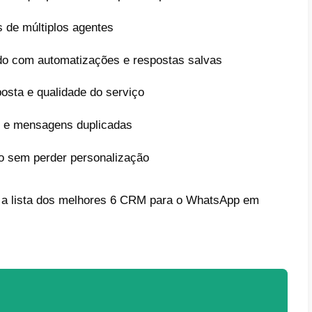
tizar processos, medir resultados e escala
artigo vamos mostrar a você as 6 melhores
mento ao cliente no WhatsApp em 2026.
ue usar ferramentas para o atendi
sApp?
de poder mostrar uma lista das melhores fe
mento ao cliente no WhatsApp, é importante
pp não deveria ser gerenciado apenas pelo