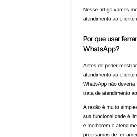
desse 
empres
Porém,
como, 
acompa
para o
mesmo
E é po
ferram
outras