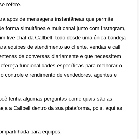
ar erros humanos e mensagens duplicadas
lar o atendimento sem perder personalizaç
sim, vamos com a lista dos melhores 6 C