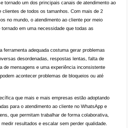
 que usar ferramentas para o atendimento 
allbell
Zendesk
Wati
Salesforce
Zoho
 Kommo
clusão
6, o WhatsApp já não é o típico aplicativo
trás, agora tem se tornado um dos principa
e para empresas e clientes de todos os tam
s de usuários ativos no mundo, o atendiment