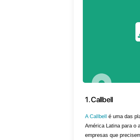
trata d
A razã
sua fun
e melh
precis
Cent
Resp
Medi