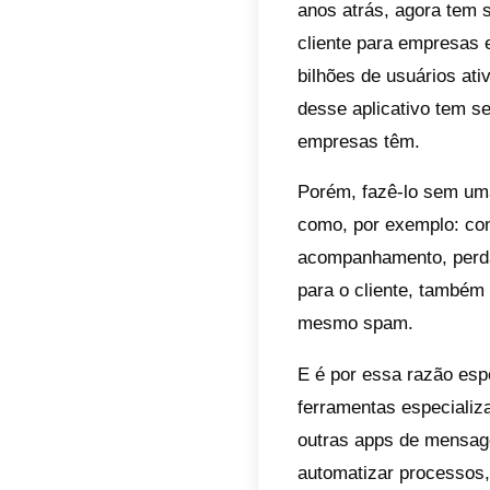
Por
1. C
2. 
3. 
4. 
5. 
6.
Con
Em 202
anos a
client
bilhõe