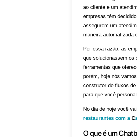
Indic
O q
O q
Faç
res
Call
Con
Para t
ao cli
empres