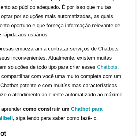
e
ue é um Chatbot
ue é a Callbell?
a um Chatbot para
taurantes com a
bell
clusão
odo negócio é necessária uma pessoa que p
ente e um atendimento ao público adequado.
as têm decidido optar por soluções mais a