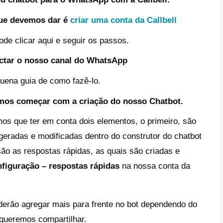
entes especializados.
 é a Callbell?
ell
á uma ferramenta focada em conectar 
s através de uma plataforma multicanal e mu
enta vai ajudar você a conectar diversas r
ok Messenger, o Instagram Direct, o What
e desde lá gerenciar toda a comunicação com
bell conta com múltiplas funcionalidades qu
orma excelente para equipes de venda e sup