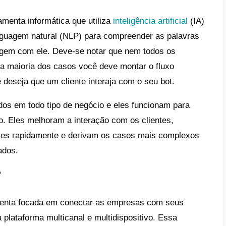
rem um atendimento oportuno e que forneça
a automatizada e rápida aos usuários.
sa razão, as empresas empezaram a contra
lucionassem os seus inconvenientes. Atual
entas que oferecem soluções de todo tipo p
 hoje nós vamos compartilhar com você u
utor de fluxos de Chatbot potente e com mui
ue você personalize o atendimento ao clien
 de hoje você vai aprender
como construir
rantes com a
C
allbell
, siga lendo para sab