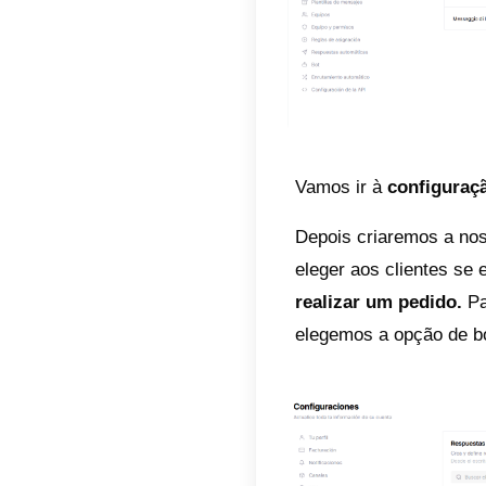
O p
Para fa
Dep
Aqui v
Pos
Para c
as açõ
e o se
config