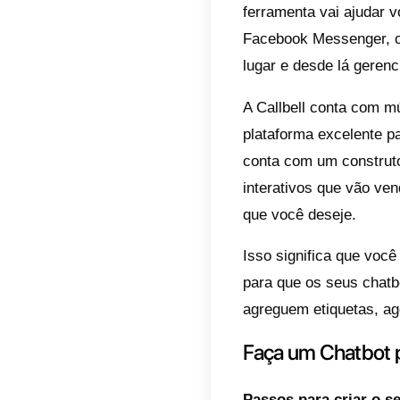
O qu
Um Cha
e proc
das pe
Chatbo
comple
Os cha
quase 
resolv