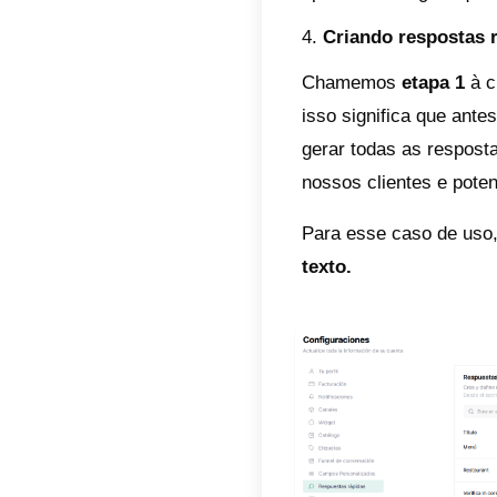
conta 
intera
que vo
Isso si
para q
agregu
Faça 
Passos