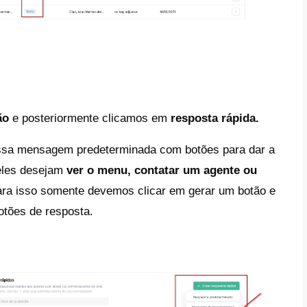
rimeiro passo que devemos dar é
criar um
zer isso, você pode clicar aqui e seguir os
ois vamos conectar o nosso canal do W
ocê tem uma pequena guia de como fazê-lo.
teriormente, vamos começar com a criaç
riar o chatbot temos que ter em conta dois 
es as quais são geradas e modificadas dent
gundo elemento são as respostas rápidas, a
uradas desde
configuração – respostas r