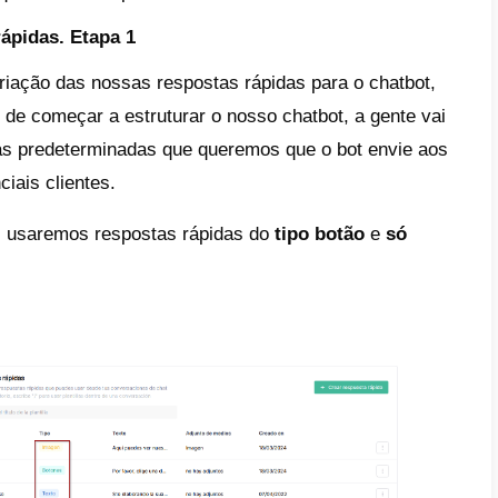
com um construtor de Chatbots muito potent
tivos que vão vender e atender aos seus cl
cê deseje.
gnifica que você vai poder agregar muitas f
ue os seus chatbots derivem conversas, env
em etiquetas, agendem ligações, captem da
um Chatbot para restaurantes com 
 para criar o seu chatbot para o WhatsAp