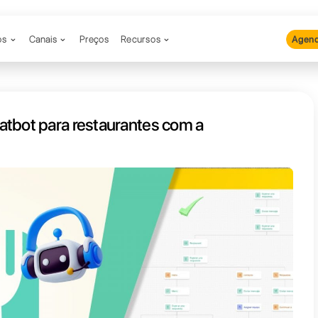
Produtos
Canais
Preços
Recu
fazer um Chatbot para restauran
ll