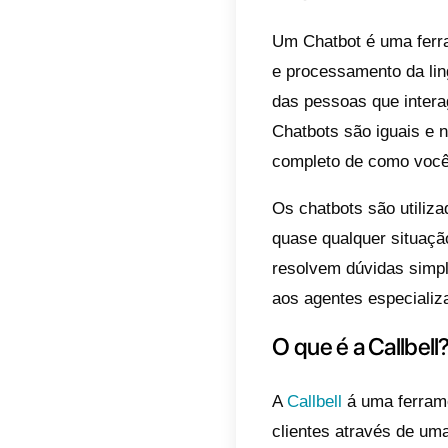
assegu
maneir
Por es
que so
ferram
porém,
constr
para q
No dia
restau