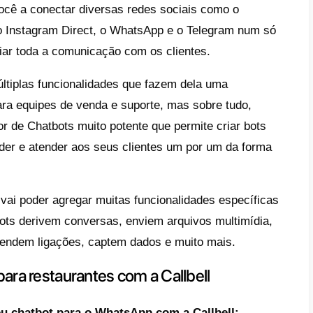
e é um Chatbot
tbot é uma ferramenta informática que util
essamento da linguagem natural (NLP) para
ssoas que interagem com ele. Deve-se not
ts são iguais e na maioria dos casos você 
to de como você deseja que um cliente inte
tbots são utilizados em todo tipo de negóci
qualquer situação. Eles melhoram a interaç
em dúvidas simples rapidamente e derivam