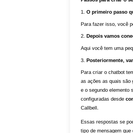
aos ag
O que
A
Callb
cliente
ferram
Facebo
lugar 
A Call
plataf