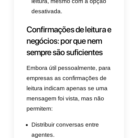
Desative
Confirmações de
leitura
.
No iOS:
Abra o
WhatsApp
.
Vá para
Configuração >
Privacidade
.
Desative
Confirmações de
leitura
.
Observações importantes: