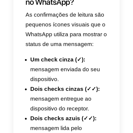
quais alternativas existem para
monitorar suas conversas,
especialmente ao gerenciar
atendimento ao cliente com
ferramentas como
Callbell
, que
centralizam a comunicação do
seu negócio.
O que são as
confirmações de leitura
no WhatsApp?