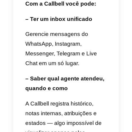
agentes.
Analisar o desempenho da
equipe.
Criar funis ou automações.
Gerenciar múltiplos canais.
Integrar o WhatsApp com
ferramentas de vendas ou
marketing.
É aqui que a
Callbell
se torna
indispensável para empresas
que querem escalar o