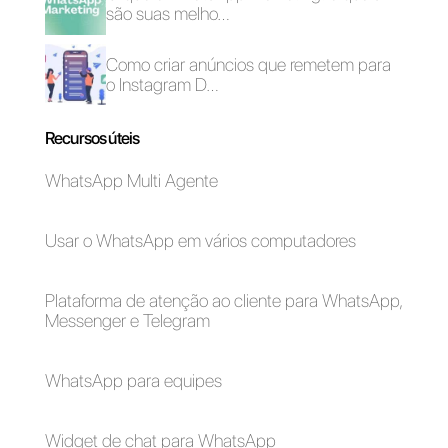
Como conectar o
WhatsApp na
OpenAI e ter um
chatbot
automatizado (2024)
Alan Trovò