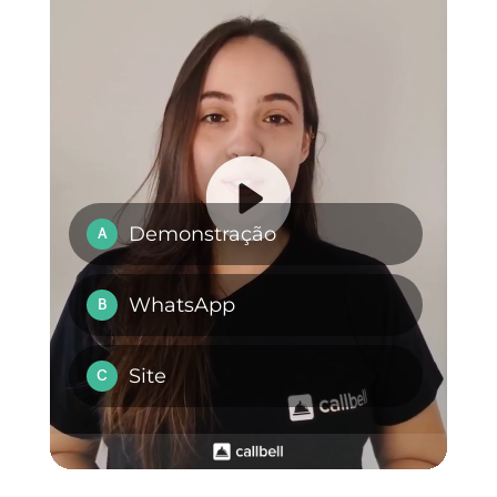
Experimente a
Callbell
gratuitamente por 7 dias
e
descubra tudo que ela pode
oferecer para o seu negócio
aqui
.
WhatsApp Web em
Como partilhar a
4 ecrãs
localização por
WhatsApp?