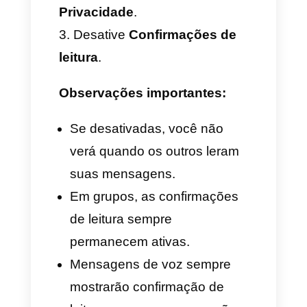
leitura
Para mais privacidade ou evitar
a sensação de estar sendo
vigiado, o WhatsApp permite
desativar as confirmações de
leitura.
No Android:
Abra o
WhatsApp
.
Vá para
Ajustes >
Privacidade
.