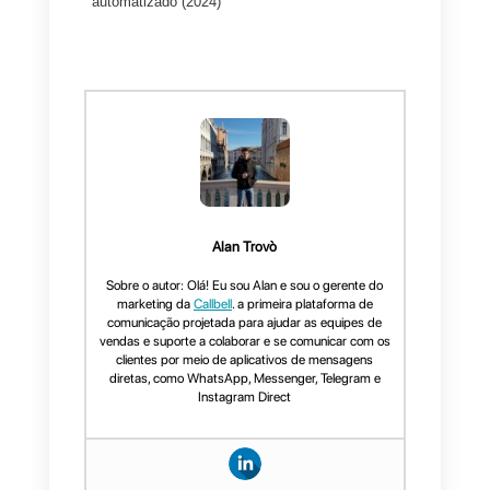
Conclusão
As
confirmações de leitura no
WhatsApp
são úteis para uso
pessoal, mas não fornecem
uma visão completa das
interações em atendimento ao
cliente ou vendas.