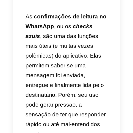
Como a Callbell melhora a
gestão de conversas além
das confirmações de leitura
Vale a pena desativar as
confirmações de leitura?
Conclusão
As
confirmações de leitura no
WhatsApp
, ou os
checks
azuis
, são uma das funções
mais úteis (e muitas vezes
polêmicas) do aplicativo. Elas