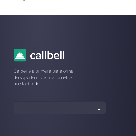
Sobre o autor: Olá! Eu sou Alan e sou o gerente do
marketing da
Callbell
. a primeira plataforma de
comunicação projetada para ajudar as equipes de
vendas e suporte a colaborar e se comunicar com os
clientes por meio de aplicativos de mensagens
diretas, como WhatsApp, Messenger, Telegram e
Instagram Direct
Escolha um idioma