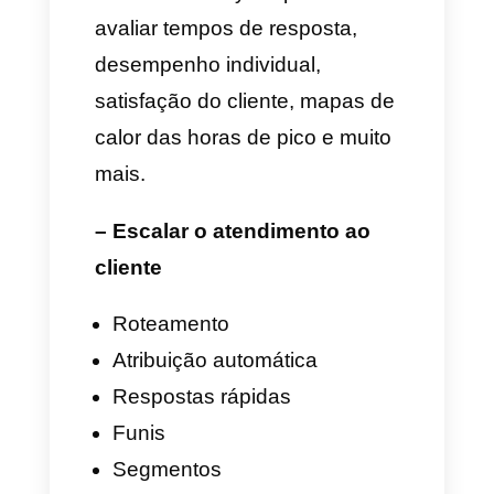
medir resultados ou
acompanhar a comunicação do
seu negócio, a
Callbell
permite
ir muito além do simples "check
azul".
Com a Callbell você pode:
– Ter um inbox unificado
Gerencie mensagens do
WhatsApp, Instagram,