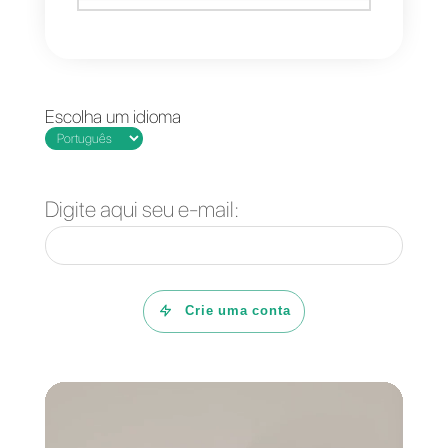
Se você lida diariamente com
centenas ou milhares de
clientes, o WhatsApp sozinho
não basta. Com a
Callbell
, é
possível gerenciar conversas
profissionalmente, medir
desempenho, automatizar
processos e escalar a
comunicação sem perder
eficiência.