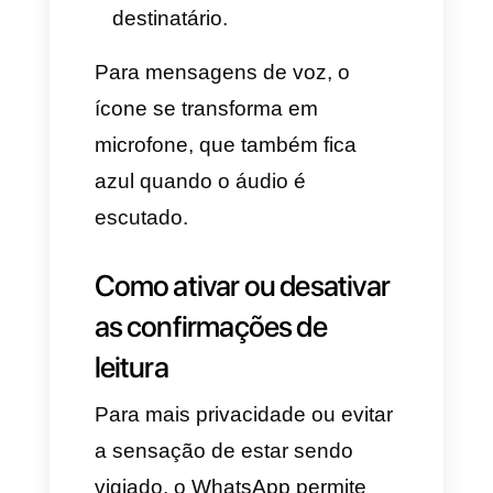
As confirmações de leitura são
pequenos ícones visuais que o
WhatsApp utiliza para mostrar o
status de uma mensagem:
Um check cinza (✓):
mensagem enviada do seu
dispositivo.
Dois checks cinzas (✓✓):
mensagem entregue ao
dispositivo do receptor.