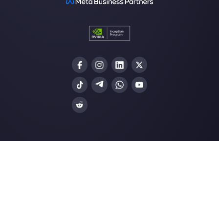
Junte-se à Community
Nossos artigos mais recentes:
5 dicas efetivas para contratar ao m
pessoal …
5 dicas de venda Saas para fechar 
negócios