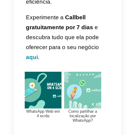
Funis
Segmentos
Mensageria em massa
(broadcast)
Vale a pena desativar as
confirmações de leitura?
Depende do seu objetivo:
Uso pessoal:
Sim, se deseja
privacidade ou evitar mal-