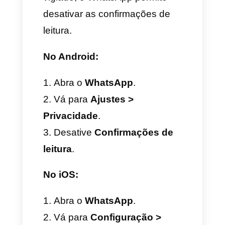
Dois checks azuis (✓✓):
mensagem lida pelo
destinatário.
Para mensagens de voz, o
ícone se transforma em
microfone, que também fica
azul quando o áudio é
escutado.
Como ativar ou desativar
as confirmações de