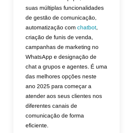
ao cliente ou suporte técnico.
5. O Wati
O Wati
é uma opção sólida se
você já trabalha com a API
oficial e precisa automatizar
respostas, distribuir chats e
conectar múltiplos agentes a
uma mesma linha do
WhatsApp. Além disso, tem
funcionalidades mais