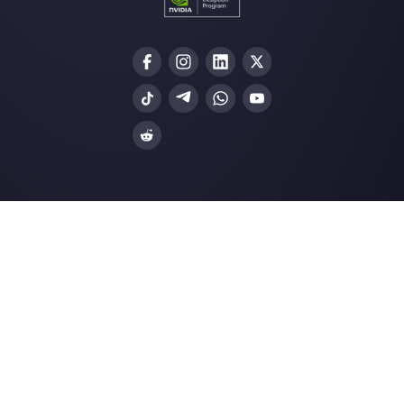
Junte-se à Community
Nossos artigos mais recentes:
5 dicas efetivas para contratar ao m
pessoal …
5 dicas de venda Saas para fechar 
negócios