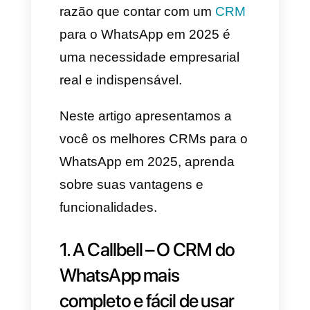
que tem tido ao longo desses
anos. Já não se trata apenas
de enviar mensagens, mas que
agora você pode gerenciar todo
tipo de clientes, criar e
automatizar processos, escalar
operações comerciais e
fidelizar clientes. É por essa
razão que contar com um
CRM
para o WhatsApp em 2025 é
uma necessidade empresarial
real e indispensável.