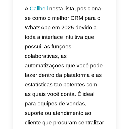
Neste artigo apresentamos a
você os melhores CRMs para o
WhatsApp em 2025, aprenda
sobre suas vantagens e
funcionalidades.
1. A Callbell – O CRM do
WhatsApp mais
completo e fácil de usar
A
Callbell
nesta lista, posiciona-