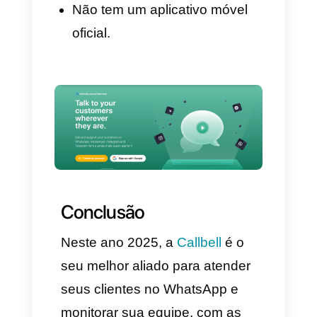
Vista de funis de vendas.
Widgets de chat direto na
web.
Automatização básica.
Contras:
Algumas integrações
requerem configuração
avançada.
Não tão forte em atendimento