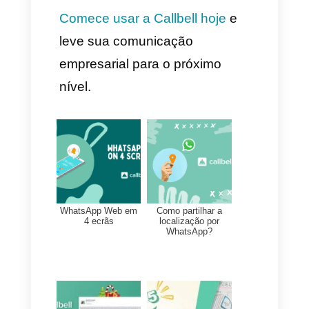
especializadas como o
WhatsApp Ads, a bandeja de
entrada unificada, os chatbots
sem código e uma loja ou
catálogo para o WhatsApp bem
interessante.
Prós:
É uma ótima opção para
grandes volumes de
mensagens.