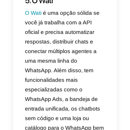
As funções avançadas
necessitam o plano
Enterprise.
A interface não é intuitiva, é
técnica e costuma ser difícil
para iniciantes.
4. O Kommo (antes
amoCRM)
O Kommo
é uma plataforma