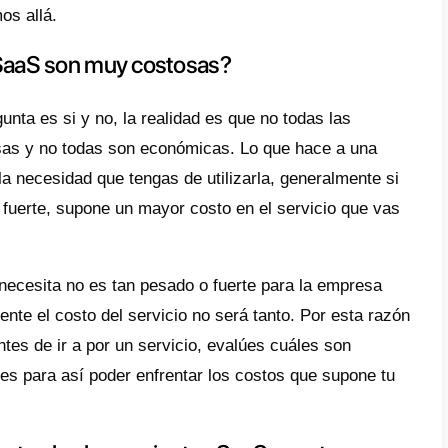
nuestra productividad en el trabajo. Por es
 han creado, para ayudarnos a aliviar un p
sume día a día y tenemos muchos ejemplos 
o es
Mercado Libre, Rapi o Callbell
.
po de empresas, en el día a día usan herram
cesos. Esto les permite directamente conce
tes como el labor de mejorar la atención al
los análisis de datos de la empresa.
a razón te recomendaremos
4 o más herra
imiento empresarial
que te ayudaran a gest