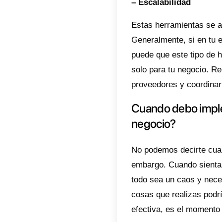
de herr
– Ahor
Una de 
muchas 
algunas
– Acces
Este ti
servici