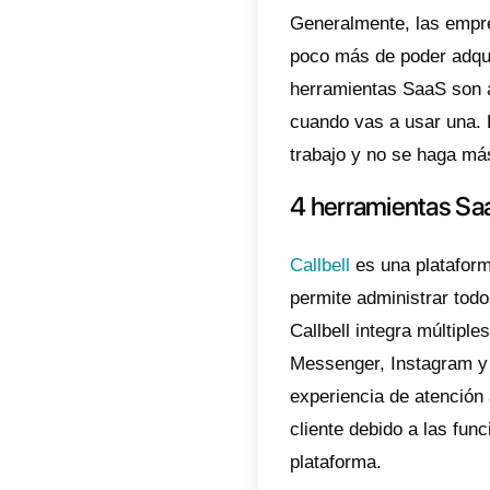
empresa
internet
– Mejor
Las her
que est
algunas
iguales 
– Actua
Una gra