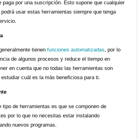
 parte, si lo que necesita no es tan pesado
tonces seguramente el costo del servicio no
mendamos que antes de ir a por un servicio
te tus necesidades para así poder enfrentar
miento.
 son importantes las herramienta
io?
ramientas SaaS son ideales para cualquier t
brindan múltiples beneficios a las empresa
eña lista sobre algunos de los mejores benef