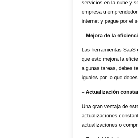
Por otra
SaaS en
te reco
realmen
requeri
Porque
negoc
Las her
mismas 
una pequ