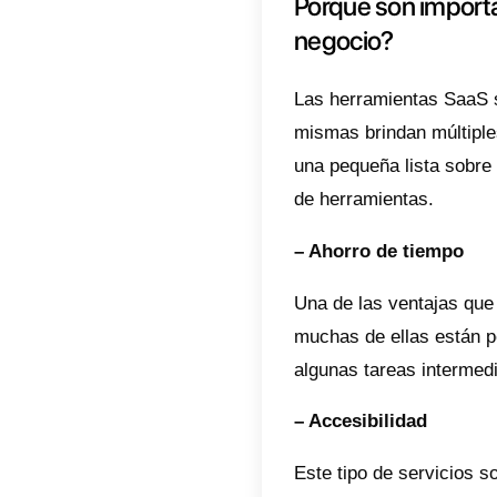
optimiz
Sin más
Las h
La respu
herrami
herrami
tu requ
a contra