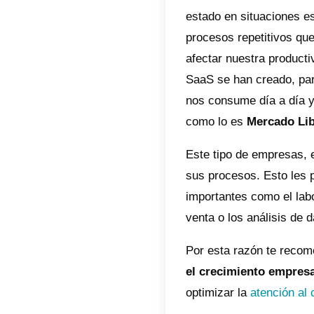
H2.
cos
Por
her
Cua
her
4 h
Con
El acce
un incr
estado 
proceso