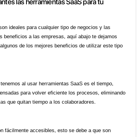
ar la
atención al cliente
.
 preámbulo, vamos allá.
erramientas SaaS son muy costos
esta a esta pregunta es si y no, la realidad
entas son costosas y no todas son económi
enta costosa es la necesidad que tengas de u
erimiento es muy fuerte, supone un mayor co
tar.