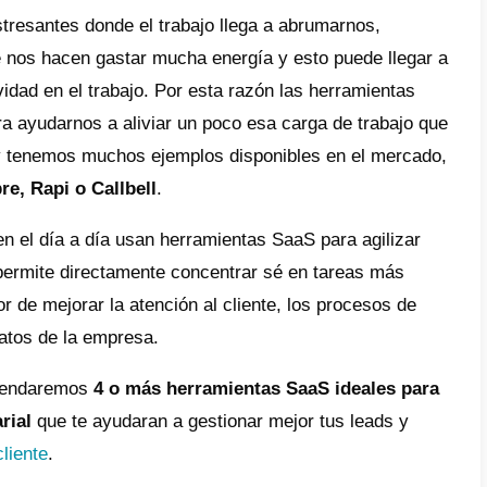
 Las herramientas SaaS son muy
tosas?
que son importantes las
ramientas SaaS para tu negocio?
ndo debo implementar
ramientas SaaS en mi negocio?
erramientas SaaS esenciales
clusión
so en aumento de las empresas a herramie
eíble crecimiento en los últimos años. Muc
en situaciones estresantes donde el trabajo
s repetitivos que nos hacen gastar mucha e