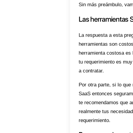
afectar 
SaaS se
nos con
como l
Este ti
sus pro
importan
venta o 
Por est
el crec