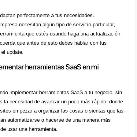
amientas.
ro de tiempo
las ventajas que tenemos al usar herramien
de ellas están pensadas para volver eficien
 tareas intermedias que quitan tiempo a los
ibilidad
po de servicios son fácilmente accesibles, 
os en la nube y se paga por una suscripción