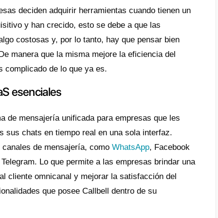
 u emprendedor podrá usar estas herramie
 y pague por el servicio.
a de la eficiencia
ramientas SaaS generalmente tienen
funcio
o mejora la eficiencia de algunos procesos 
 tareas, debes tener en cuenta que no toda
por lo que debes estudiar cuál es la más ben
lización constante
n ventaja de este tipo de herramientas es