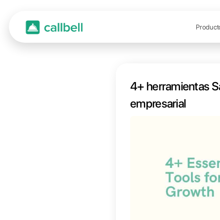
4+ her
empre