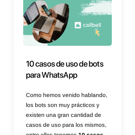
y dudas de los usuarios de
WhatsApp de una empresa y
estos sirven para dar soporte o
vender. Para aplicarlos es
necesario contar con una
herramienta que permita
crearlos e integrarlos en tu
canal de comunicación y cabe
destacar que no solo se
pueden aplicar a
WhatsApp
,
sino que también puedes