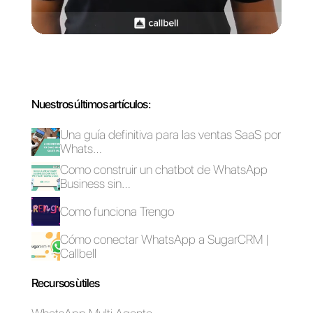
problema o inconveniente, no
dudes en usar los
chatbots de
Callbell para WhatsApp
.
Abrir WhatsApp en
Recibir pagos por
múltiples
WhatsApp: ¿qué
computadoras
está pasando?
simultáneamente