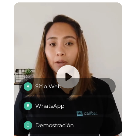
para las empresas, sin
embargo, debes tener en
cuenta que la configuración de
los bots es muy importante,
debido a que de ella dependerá
el buen funcionamiento de tu
bot en WhatsApp.
Si quieres probar un bot fácil de
configurar, con un soporte que
siempre se encuentra atento a
ayudarte ante cualquier