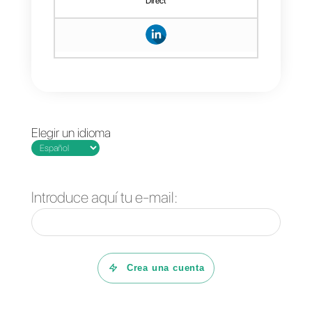
reciben es diferente, por lo
tanto, necesitan un bot que
pueda filtrar y derivar las
consultas a cada especialista
de forma distinta.
Conclusión
En conclusión, usar chatbots
para atender a tus clientes en
WhatsApp es muy beneficioso