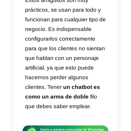
son los beneficios de tener un
chatbot para tu empresa y
10
casos de usos o ejemplo de
chatbots en
WhatsApp
por
caso de uso para que estés
seguro de si contratar un
servicio de chatbot o no.
Estos amiguitos son muy
prácticos, se usan para todo y
funcionan para cualquier tipo de
negocio. Es indispensable