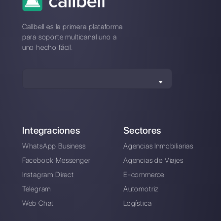
Cómo los
distribuidores de
repuestos pueden
usar WhatsApp
[Guía completa
2023]
Alan Trovò
Sobre el autor: ¡Hola! Soy Alan y soy el gerente del