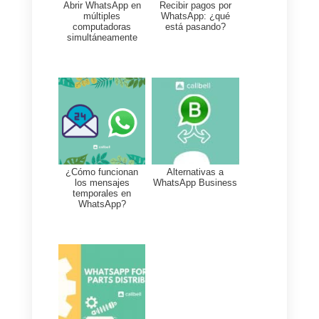
mundo, las agencias de turismo
suelen tener muchos leads
diariamente y las consulta en
WhatsApp son interminables,
por esto es recomendable usar
bots que puedan resolver todas
aquellas dudas de clientes que
preguntan repetitivamente la
misma cosa regularmente. Es
así como los chatbots en
WhatsApp han tenido más