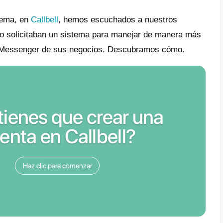
rable, con frecuencia resulta complicado ma
aciones desde la interfaz de mensajería de
bajan simultáneamente en la misma cuenta 
ar de forma sencilla las solicitudes de los c
rfaz suministrada por Facebook para la gest
lamentablemente no permite implementar un
ir las conversaciones que llegan a través d
ica.
Además, si la empresa utiliza Faceb
a
, no es posible distribuir de manera ecuán
ignación
Round Robin
) los potenciales clie