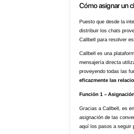
vendedo
product
Para re
cliente
eficaz 