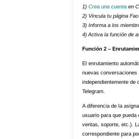
Cómo 
Puesto 
distribu
Callbell