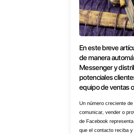
En est
de ma