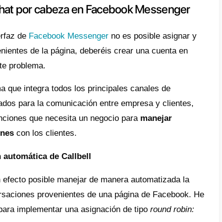
res que se ocupan de acompañar al cliente 
o.
solver este problema, en
Callbell
, hemos es
s que hacía tiempo solicitaban un sistema 
la mensajería en Messenger de sus negoci
¿Aún tienes que c
cuenta en Call