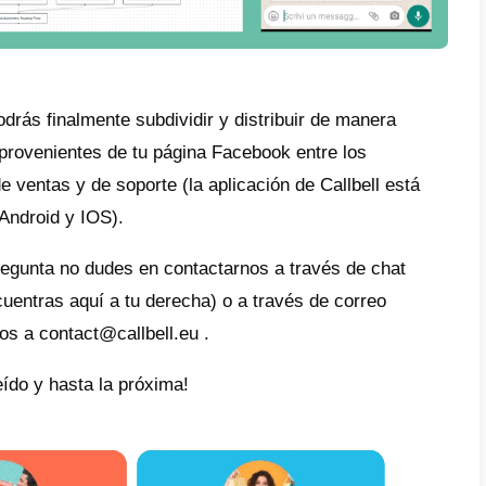
ula tu página Facebook, autorizando la gest
rma a los miembros de tu equipo sobre los p
va la función de asignación automática (Aut
 2 – Enrutamiento Automático de Callbel
tamiento automático de los chats permite di
conversaciones entrantes a los distintos eq
dientemente de que provengan de WhatsAp
m.
encia de la asignación automática, un mensaj