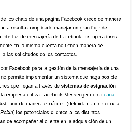
ger y distribuir las conversacion
iales clientes entre los diversos
o de ventas o de soporte
ro creciente de empresas utiliza
Faceboo
ar, vender o proveer asistencia al cliente. 
book representa en efecto un sencillo inst
contacto reciba y abra los mensajes que son
presa.
ando el volumen de los chats de una págin