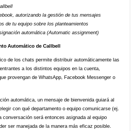
Haz clic para comenzar
asignar un chat por cabeza en F
que desde la interfaz de
Facebook Messeng
ir los chats provenientes de la página, debe
 para resolver este problema.