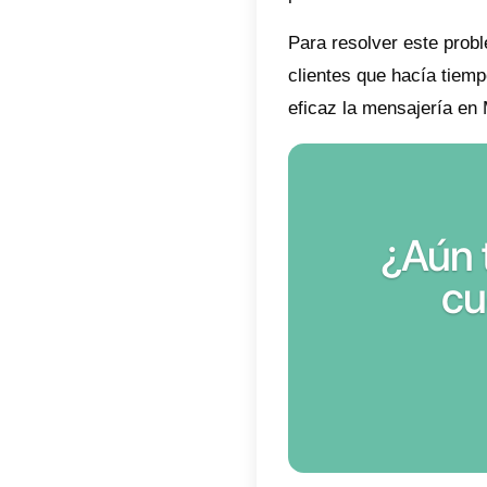
conside
convers
que tra
clasific
La inte
página 
distribu
automát
de vent
como as