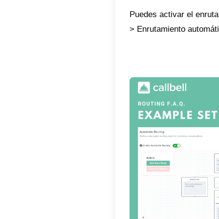
Callbell
mensaje
proveye
eficazm
Función
Gracias
asignac
aquí lo
1)
Crea