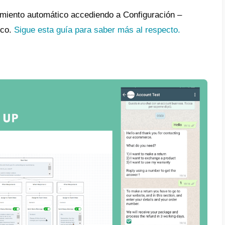
 es una plataforma que integra todos los pr
ría directa utilizados para la comunicación 
ndo todas las funciones que necesita un n
ente las relaciones
con los clientes.
 1 – Asignación automática de Callbell
 a Callbell, es en efecto posible manejar d
ión de las conversaciones provenientes de
s pasos a seguir para implementar una asign
 una cuenta
en Callbell