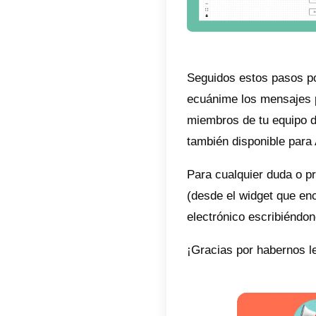
2) Vinc
3) Info
4) Acti
Función
El enru
nuevas 
indepen
Telegra
A difer