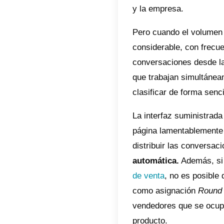
Messen
potenc
equip
Un núme
comunic
de Face
que el 
y la em
Pero cu