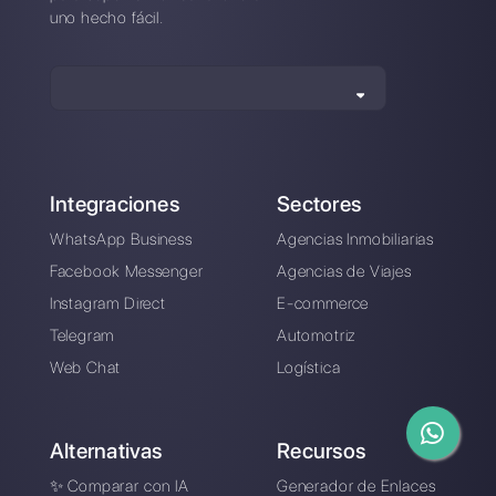
Cómo conectar
Cómo conectar
WhatsApp a Zoho
WhatsApp a
CRM | Callbell
Typeform | Callbell
¿Un chatbot para tu
negocio en 2023?
Pros y contras
revelados