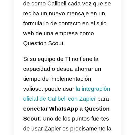
Acabas de
crear un Question
Scout
donde en la pregunta 1
pides el nombre del contacto y e
la pregunta 2 pides el número de
teléfono.
Supongamos que queremos
enviar esta plantilla de mensaje
de WhatsApp.
Hola {{1}}, gracias por completar
este formulario: nuestro equipo s