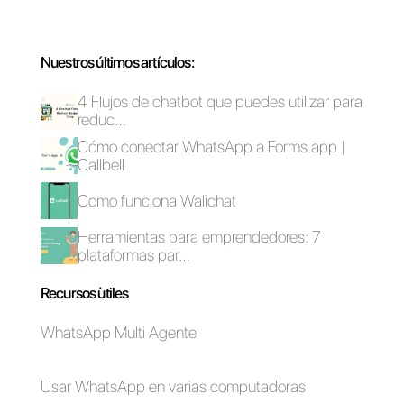
Preguntas Frecuentes
¿Qué es Callbell?
¿Qué es Question
Scout?