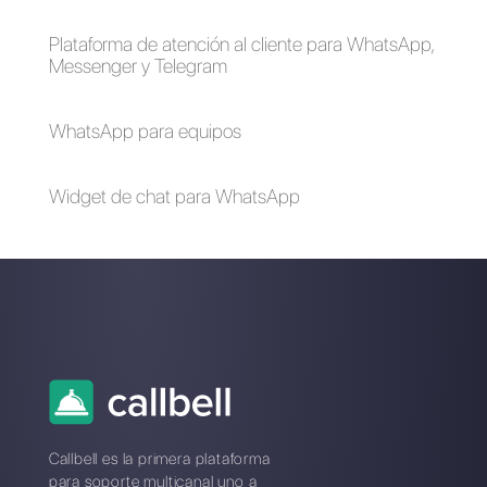
Empatía en la venta:
Cómo conectar
por qué es
WhatsApp a Close.io
importante y cómo
| Callbell
las redes sociales
pueden ayudarle