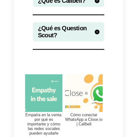
realizarse cuando se produce un
determinado evento en una
aplicación web. Por ejemplo, un
zap podría ser creado para
automatizar la creación de un
nuevo contacto en una aplicació
de como Callbell cada vez que s
reciba un nuevo mensaje en un
formulario de contacto en el sitio
web de una empresa como
Question Scout.