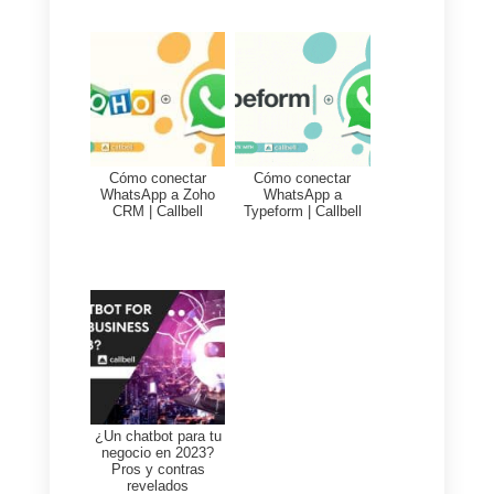
Si su equipo de TI no tiene la
capacidad o desea ahorrar un
tiempo de implementación
valioso, puede usar
la integració
oficial de Callbell con Zapier
para
conectar WhatsApp a Question
Scout
. Uno de los puntos fuertes
de usar Zapier es precisamente l
facilidad y rapidez de integración.
En cambio, la desventaja está
constituida por el costo de Zapier