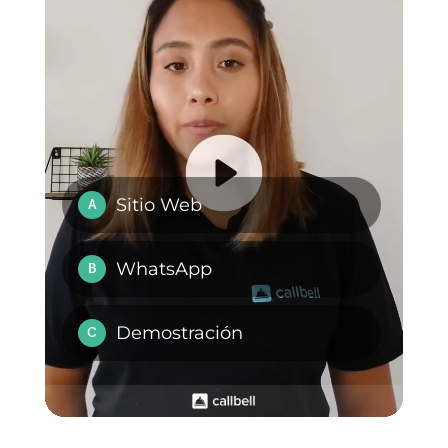
integrarla a WhatsApp
2) Crear una cuenta de
Question
Scout
3) Crear una cuenta de
Zapier
Una vez hecho esto, solo tienes
que conectar Callbell y Question
Scout a Zapier y programar los
zaps necesarios para las
operaciones que quieras.