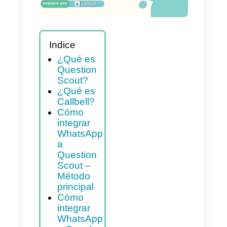
Indice
¿Qué es
Question
Scout?
¿Qué es
Callbell?
Cómo
integrar
WhatsApp