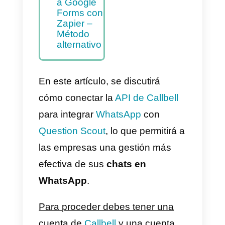
a
Question
Scout –
Método
principal
Cómo
integrar
WhatsApp
a Google
Forms con
Zapier –
Método
alternativo
En este artículo, se discutirá
cómo conectar la
API de Callbell