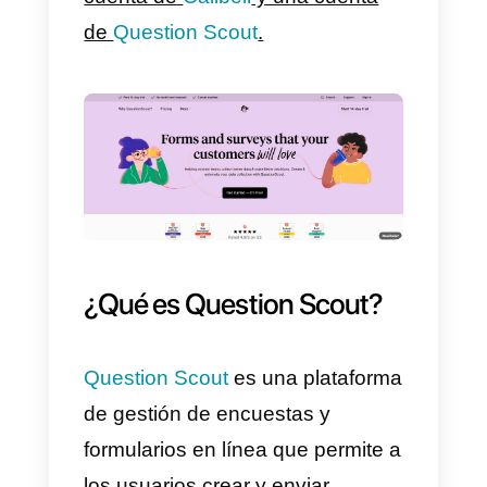
para integrar
WhatsApp
con
Question Scout
, lo que permitirá 
las empresas una gestión más
efectiva de sus
chats en
WhatsApp
.
Para proceder debes tener una
cuenta de
Callbell
y una cuenta
de
Question Scout
.