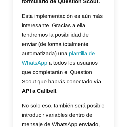
de WhatsApp usando Questio
Scout
Con esta implementación, será
posible sincronizar
automáticamente los contactos
generados en
Question Scout
con
Callbell
.
La integración de la
API de
Callbell
con
Question Scout
permite una gestión más eficient