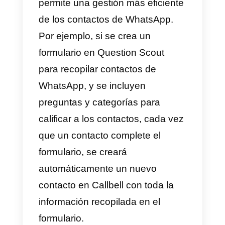
Método principal
Si aún no lo has hecho, primero
debes:
1) Crear una cuenta de
Callbell
e
integrar
WhatsApp Business API
2)
Crear una cuenta de
Question
Scout
.
Una vez hecho esto, puede
comenzar a usar la