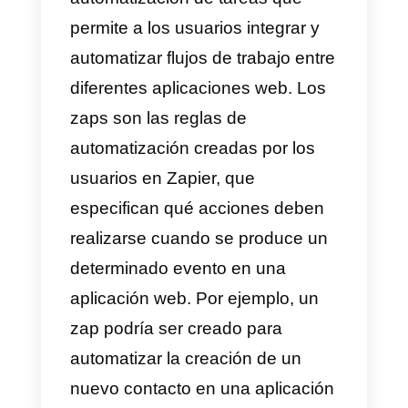
WhatsApp
a todos los usuarios
que completarán el Question
Scout que habrás conectado vía
API a Callbell
.
No solo eso, también será posibl
introducir variables dentro del
mensaje de WhatsApp enviado,
para un servicio aún más
personalizado.
Tomemos un ejemplo: