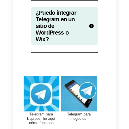
pueden responder de inmediato,
lo que te proporcionará la
posibilidad de ponerte en
contacto con el usuario incluso
una vez que este haya
abandonado tu sitio).
Además, Telegram es la única
aplicación que te permite
construir
una comunidad
real a
través del uso de canales.