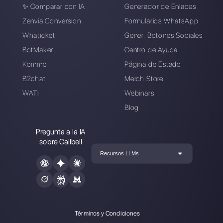
Elegir un idioma
Introduce aquí tu e-mail:
Crea una cuenta