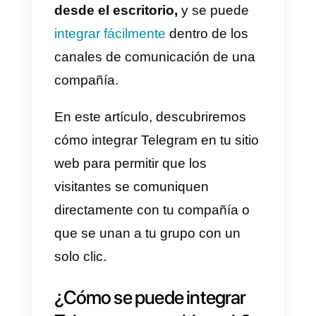
aplicación tanto por la mensajerí
de igual a igual que soporta, así
como por la posibilidad de unirse
a grupos (canales), numerosos o
no, donde puedan recibir
actualizaciones sobre un tema
específico de interés.
Se puede acceder a Telegram
tanto
desde el móvil como
desde el escritorio,
y se puede