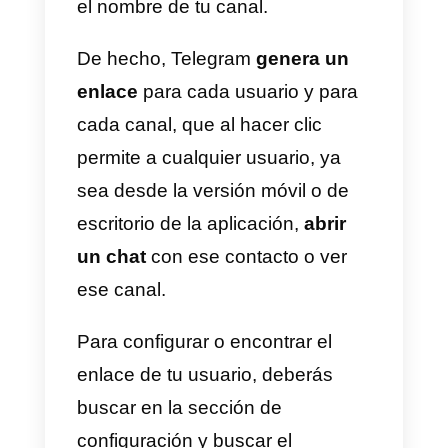
¿Cómo se puede integrar
Telegram en un sitio web?
La función que permite integrar
Telegram en tu sitio web para
permitir que los visitantes de tu
sitio se pongan en contacto
contigo o con tu empresa se
denomina
“clic para chatear”.
Antes de que entendamos cómo