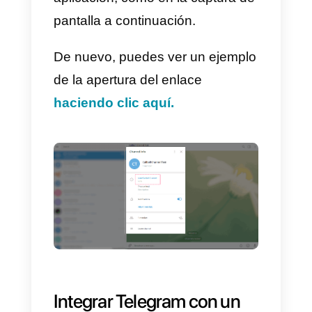
elemento de tu sitio web (un
botón, una imagen, un icono de
Telegram en la sección de
contactos o cualquier llamada a l
acción) a la apertura de un chat
en Telegram.
Puedes ver un ejemplo de lo que
sucede cuando se abre el enlace
haciendo clic
en este enlace de
muestra.