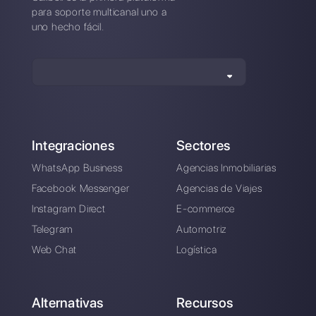
Carlo Morandi
Sobre el autor: ¡Hola! Soy Carlo y soy uno de los
fundadores de
Callbell
, la primera plataforma de
comunicación diseñada para ayudar a los equipos de
ventas y soporte a colaborar y comunicarse con los
clientes a través de aplicaciones de mensajería directa
como WhatsApp, Messenger, Telegram y Instagram
Direct