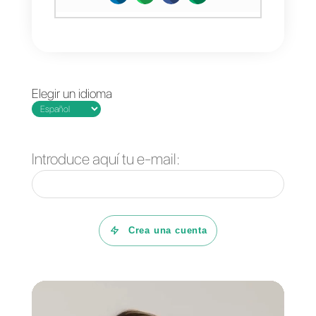
contacto contigo lo antes posible!
Preguntas Frecuentes
¿Cómo puedes
agregar Telegram
en tu sitio web?
¿Es posible