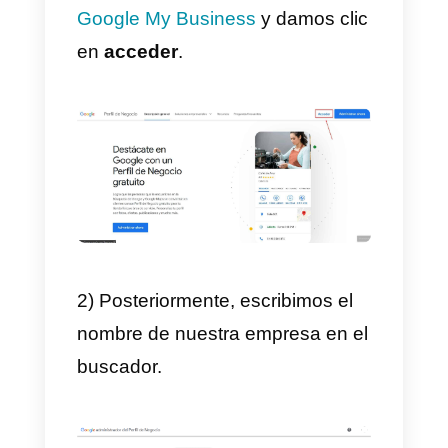
Business es un canal adicional
agregado a nuestra
estrategia d
marketing
. El cual nos permitirá
crecer, mejorar y ganar mayor
credibilidad por parte de los
usuarios. Definitivamente,
recomendamos utilizar esta
herramienta para darte a conocer
en internet, permitir a los usuario
opinar sobre tu negocio y dejar
que
Google muestre tu