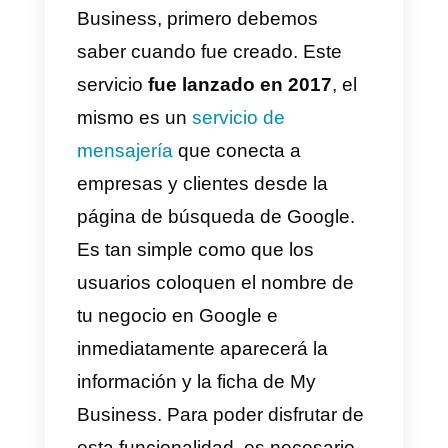
adentrarse en una nueva
tendencia. Te traemos la
guía
2022 sobre los mensajes de
Google My Business
y también
hablaremos sobre una
herramienta que puede potenciar
enormemente tu negocio junto
con
Google
.
¿Qué es Google My
Business?