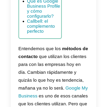
configurar una
cuenta en
Google My
Business?
Configurar la
mensajería en
Google My
Business
Qué es Google
Business Profile
y cómo
configurarlo?
Callbell: el
complemento
perfecto