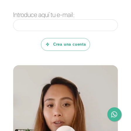
Callbell: el complemento
perfecto
Callbell
es una herramienta