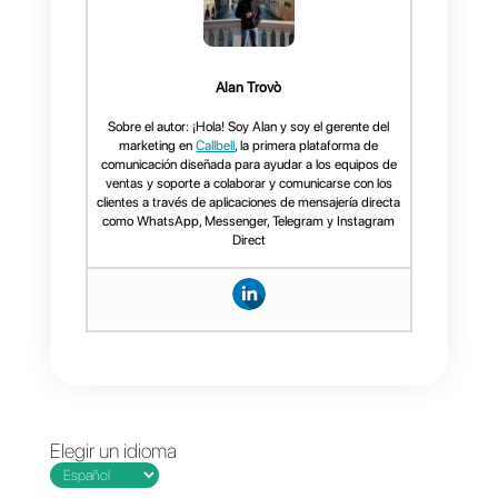
Si quieres crear una cuenta en
Business Profile podrás hacerlo
dando click aquí
. Ten en cuenta
que ahora es lo mismo que
Google My Business, no notarás
gran diferencia en ambos más
que las funciones adicionales qu
te comentamos más arriba.