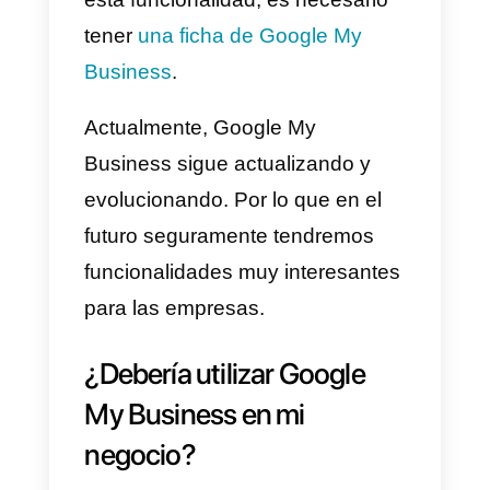
Para hablar de Google My
Business, primero debemos
saber cuando fue creado. Este
servicio
fue lanzado en 2017
, el
mismo es un
servicio de
mensajería
que conecta a
empresas y clientes desde la
página de búsqueda de Google.
Es tan simple como que los
usuarios coloquen el nombre de