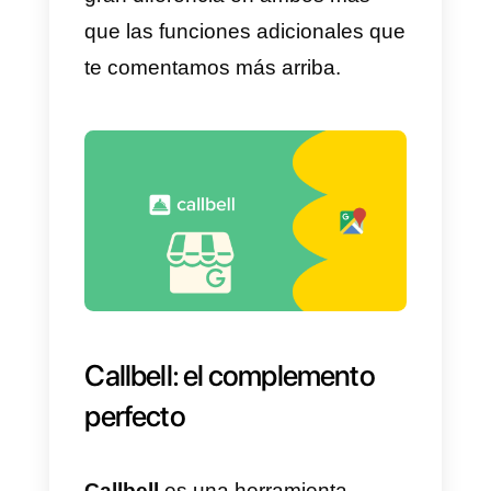
Solo será necesario seguir estos
pasos para configurar los
mensajes.
Para hacer esto, ve a
Ajustes
>
Mensajes
. A continuación, debe
activar la opción de Mensajes y
editar tu mensaje de bienvenida.
Con esto ya tendrás los mensaje
activados y configurados en tu
cuenta de Google My Business.