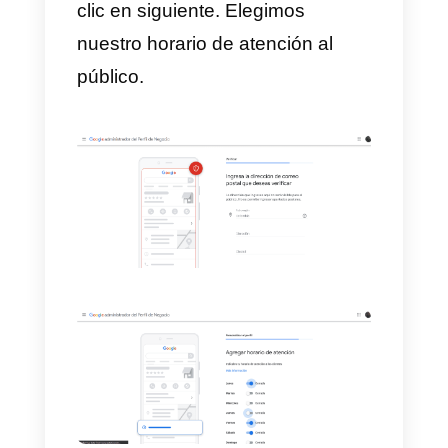
agreguemos o no una ubicación.
5) Luego elegimos en qué paíse
ofrecemos nuestros servicios.