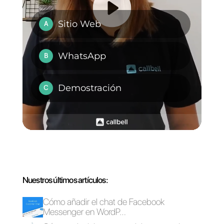
IG:
vitabellacalama
FB:
vitabellacalama