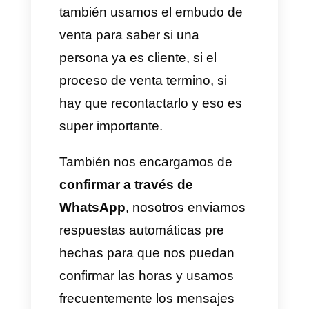
y nunca he tenido problemas
de caídas y creo que nos falta
tiempo y recursos para explotar
todo lo que tiene la herramienta
porque siempre están sacando
cosas nuevas.
3) ¿Cómo utilizan los
servicios de Callbell?
Actualmente,
tenemos
puestos como 4 o 5 centros
,