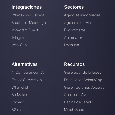
Alan Trovò
Sobre el autor: ¡Hola! Soy Alan y soy el gerente del
marketing en
Callbell
, la primera plataforma de
comunicación diseñada para ayudar a los equipos de
ventas y soporte a colaborar y comunicarse con los
clientes a través de aplicaciones de mensajería directa
como WhatsApp, Messenger, Telegram y Instagram
Direct