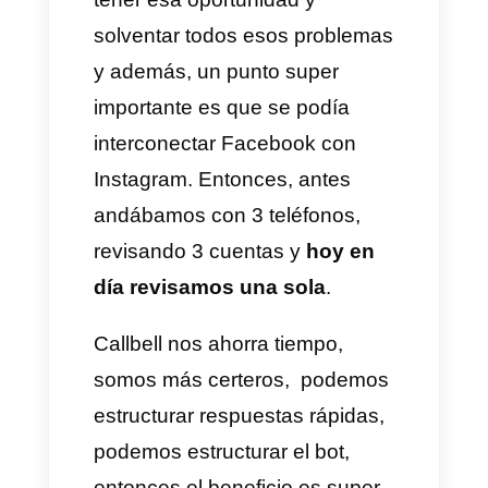
campaña, podemos tener todo
monitoreado y apoyar a las
recepcionistas en poder
contestar en forma y en el
momento adecuado.
Con esto logré
implementar
Callbell
, claro, al principio hubo
algún tipo de resistencia al
cambio, muchas veces los
agentes se creen dueños del