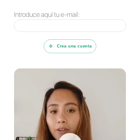
Clínica Estética Vitabella de
Copiapó
www.vitabella.cl
IG:
Vitabellachile
FB:
Vitabella Copiapó
Clínica Estética Vitabella de
Calama
www.vitabellacalama.cl