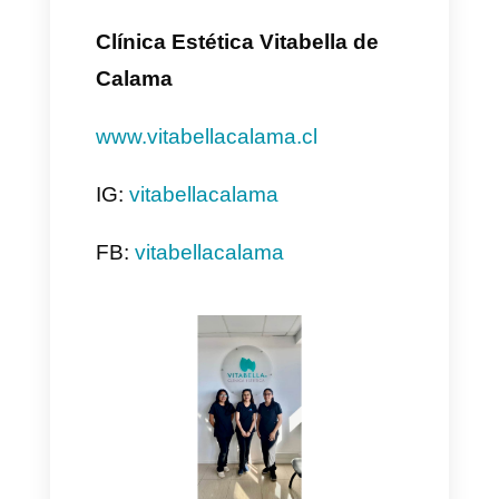
Yo el servicio lo encuentro muy
bueno, es muy rápido y cuando
uno necesita información o
tiene un problema, el chat de
soporte funciona muy bien.
Para el futuro espero que sigan
mejorando, que se vuelvan más
cercanos a la inteligencia
artificial, a
Callbell
lo encuentro
en el futuro trabajando con este
tipo de tecnología donde la IA