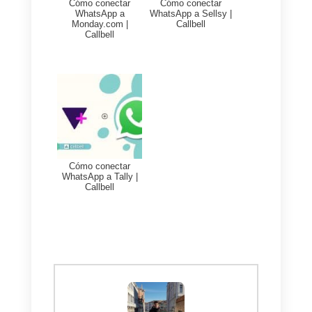
puedan hacer campañas de
forma directa y no tener que
estar exportando los números
para después volver a
importarlos.
Siento que eso y muchas
cosas más se podrán hacer
en el futuro.
Información de contacto:
Si tienes preguntas o deseas