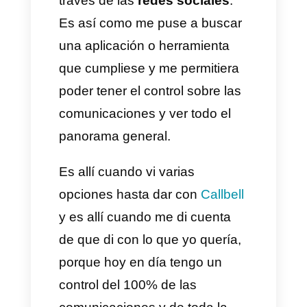
todo en el ámbito
comunicacional.
2) ¿Qué los llevo a buscar
una solución como Callbell,
cuáles eran sus
problemáticas?
Lo que nos llevó a buscar una
solución, como
Callbell
, fue esa
dificultad que se produce en la