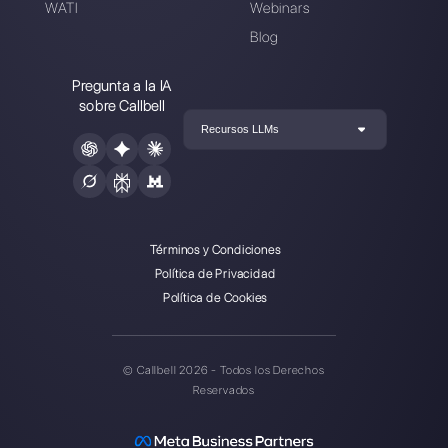
Elegir un idioma
Introduce aquí tu e-mail:
Crea una cuenta