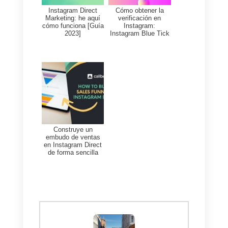
Direct con pocos clics. Lo único
que debes hacer es
crear una
cuenta gratuita
y conectar tu
página de Instagram.
Tendrás a disposición
una
plataforma
en la que podrás
invitar a
hasta 100 agentes
para
la gestión de tus chats en
Instagram Direct. Las
conversaciones generadas
será