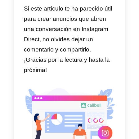
Finalmente, puedes
personaliza
el texto del mensaje
que verán
los usuarios que hagan clic sobr
el anuncio. Aquí también es muy
importante comunicar
eficazmente lo que quieres
proponer de forma clara y
concisa.
Cómo organizar un equipo
para dedicar a Instagram