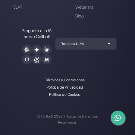
Sobre el autor: ¡Hola! Soy Alan y soy el gerente del
marketing en
Callbell
, la primera plataforma de
comunicación diseñada para ayudar a los equipos de
ventas y soporte a colaborar y comunicarse con los
clientes a través de aplicaciones de mensajería directa
como WhatsApp, Messenger, Telegram y Instagram
Direct
Elegir un idioma