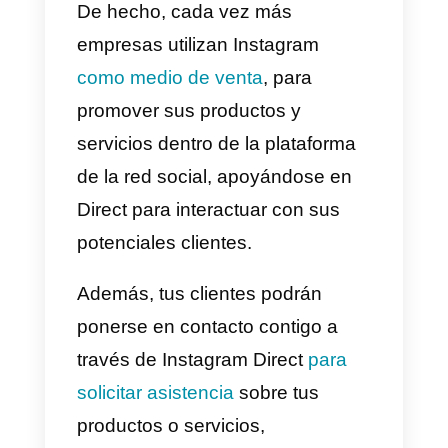
“
Publica
”.
En este punto deberás
esperar e
proceso de verificación
por
parte de Facebook, y una vez
aprobado, el anuncio será visible
en el feed o en las historias de
Instagram
y permitirán a las
personas iniciar una
conversación con tu empresa
haciendo clic en tu anuncio.