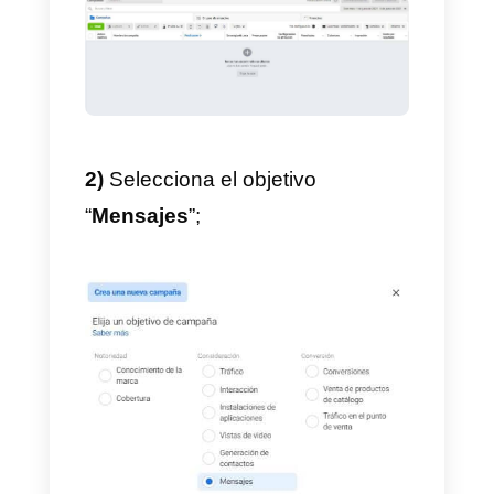
conversación en Direct, deberás
tener una cuenta de Facebook
Business Manager verificada.
Descubre
en este artículo
cómo
verificar el Business Manager.
1)
Accede a
Facebook Business
Manager
y haz clic en “
Gestión
de anuncios
”;