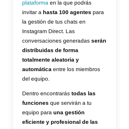
Además, deberás
seleccionar t
posicionamiento
en el feed y en
las historias, y según el
posicionamiento,
crear
contenido adecuado y con el
formato correcto
. Este paso es
fundamental, ya que la foto o
vídeo que utilices será
determinante para el éxito de tu
anuncio. Trata entonces de crear