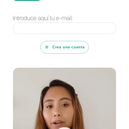
programar un mensaje de
bienvenida y mucho más.
Además, aparte de Instagram
Direct, podrás también
integrar
los más famosos canales de
mensajería
instantánea, como
Facebook Messenger, WhatsAp
y Telegram, de tal manera que tu
equipo los pueda manejar desde
una plataforma única.