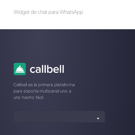
simultáneamente
externas?
Instagram Direct
Cómo obtener la
Marketing: he aquí
verificación en
cómo funciona [Guía
Instagram:
2023]
Instagram Blue Tick