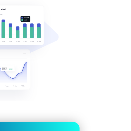
tu equipo las conversaciones, co
rápidas, recordatorios, embudos de ven