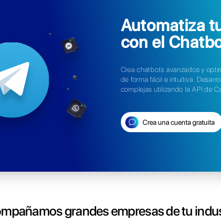
iza métricas
y
dísticas en
gram
 KPI y las estadísticas de Telegram en tiempo
l volumen de mensajes , el tiempo de
 tu equipo, los chats que esperan una
 más