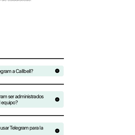
de forma fácil e intuitiva. Desarrolla automati
complejas utilizando la API de Callbell o Zapi
Crea una cuenta gratuita
empresas de tu industria