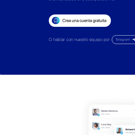
Telegra
Conecta más cuentas de 
en equipo todas las conve
clientes desde una sola p
Crea una cuenta gra
O hablar con nuestro equ