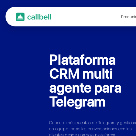
Platafo
CRM mul
agente 