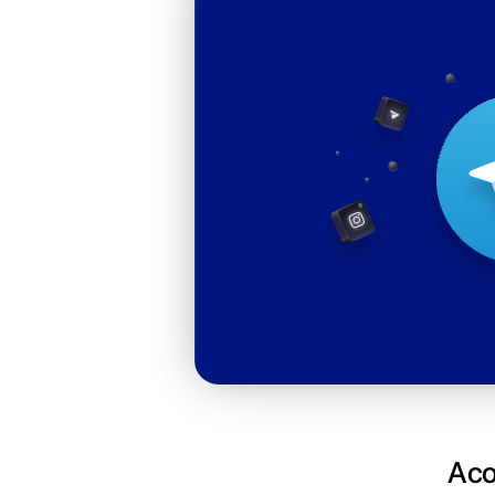
Anal
esta
Tele
Visualiza los
real, como e
respuesta de
respuesta y