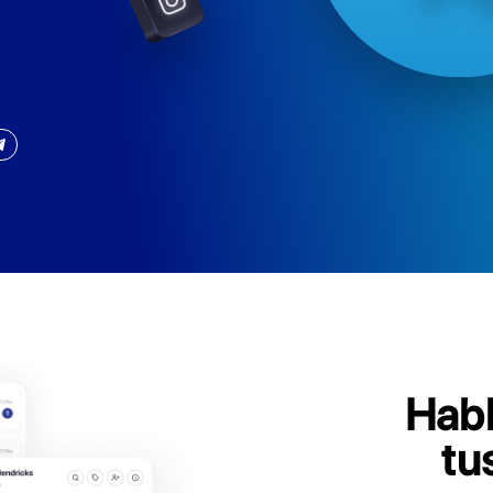
m
Telegram y gestiona
rsaciones con los
lataforma
tuita
ipo por
Telegram