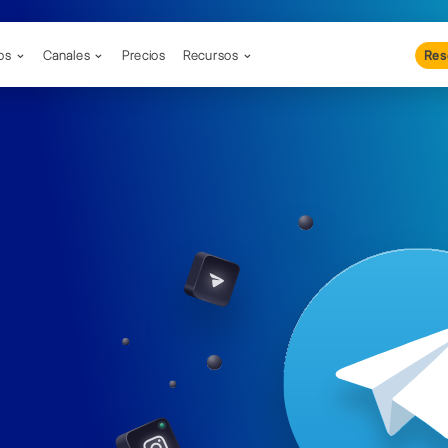
Productos
Canales
Precios
Re
rma
ti
para