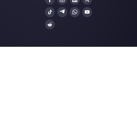
Instagram Direct
E-commerce
Telegram
Automotivo
Web Chat
Logística
Alternativas
Recursos
✨ Comparar com IA
Gerador de Links
Zenvia Conversion
Formularios Wha
Octadesk
Gerador Botões S
Fortics
Central de Ajuda
Huggy
Página de Status
UTalk
Merch Store
Blip
Webinars