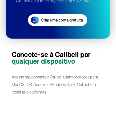
Automatize o Telegram
com Chatbots e APIs
Crie chatbots avançados otimizados para