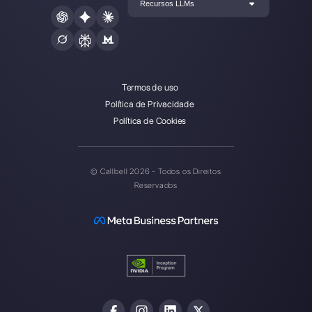
Callbell é a primeira plataforma
de suporte multicanal one-to-
one facilitado.
Integrações
Setores
WhatsApp Business
Agências Imobiliá
Facebook Messenger
Agências de Viag