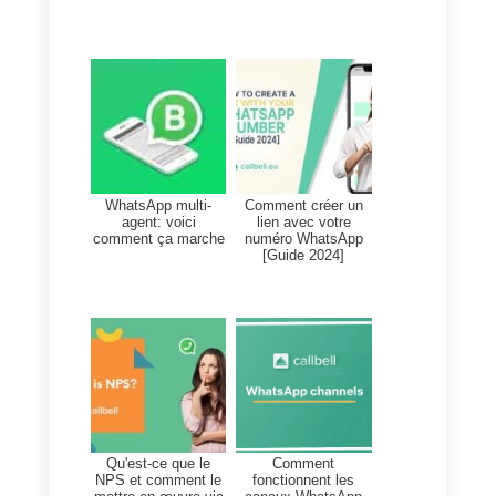
2)
Impossible de les ouvrir sur
plus de 4 appareils
3)
Les messages sont perdus su
chaque appareil séparément
4)
Très inefficace pour les
équipes de service clientèle ou d
vente
5)
Ne fournit pas de métriques ou
de statistiques sur les messages