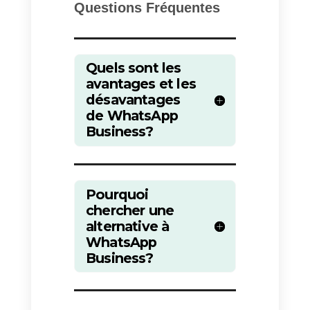
3)
Stabilité et sécurité
4)
Groupes
5)
Sauvegarde et attribution de
messages
Désavantages
1)
Vous ne pouvez pas organiser
vos messages