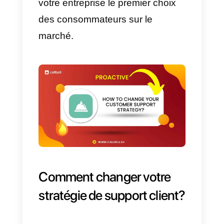
et le taux d’acquisition de
prospects
b) Optimiser la satisfaction du
client
c) Augmente les avis positifs sur
votre marque
d) Améliorer l’expérience du clien
et renforcer l’acquisition de client
en fournissant un service