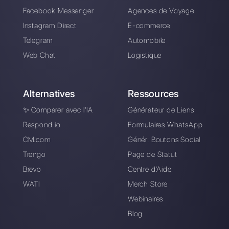
Automatisez vos
chats : 5 astuces qui
boosteront votre
business en 2024