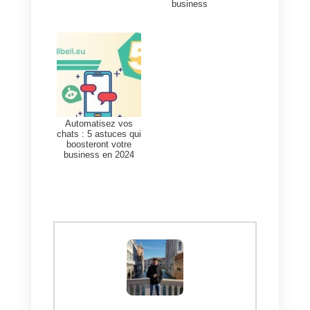
Changer votre stratégie de
service à la clientèle en une
stratégie proactive est très
bénéfique pour votre entreprise. I
peut même être
renforcé par un
outil
qui vous aide à gérer le
volume élevé de demandes de
renseignements que vous
recevez quotidiennement. C’est
ce que vous pourrez faire avec