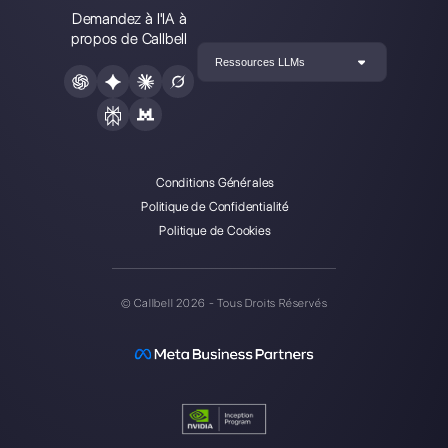
Alan Trovò
A propos de l’auteur: Bonjour! Je suis Alan et je suis le
responsable du marketing chez
Callbell
, la première
plate-forme de communication conçue pour aider les
équipes de vente et d’assistance à collaborer et à
communiquer avec les clients via applications de
messagerie directe telles que WhatsApp, Messenger,
Telegram et Instagram Direct
Choisir une langue