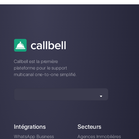
plus grâce au
commerce
commerce
conversationnel sera
conversationnel?
essentiel pour les
entreprises
L'art de nouer des
Comment utiliser les
relations clients par
chatbots sur
voie numérique: 11+
Instagram pour
conseils
stimuler son
business