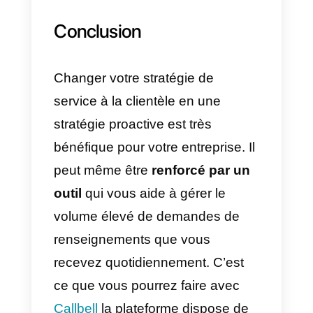
client omnicanal.
b) Offrir des possibilités d’achat
rapides, faciles d’accès et
efficaces.
c) Écoutez vos clients et facilitez
l’interaction.
d) Reconnaître les erreurs, les
corriger et les communiquer au
client.