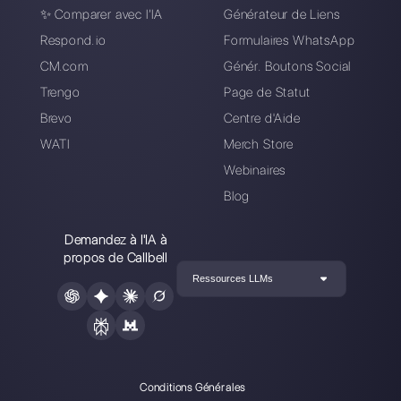
My Business et
obtenir plus de
clients
Alan Trovò
A propos de l’auteur: Bonjour! Je suis Alan et je suis le
responsable du marketing chez
Callbell
, la première
plate-forme de communication conçue pour aider les
équipes de vente et d’assistance à collaborer et à