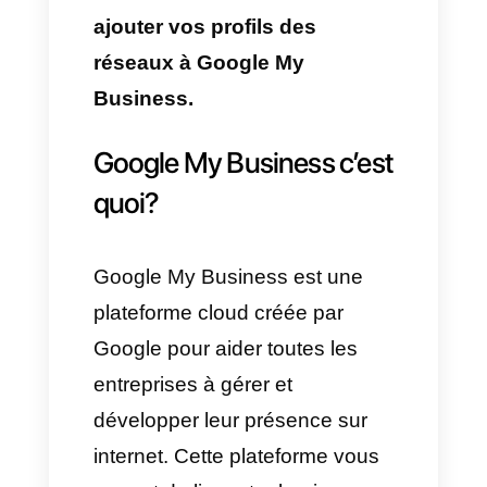
–
Faire clic sur
Editer profil
–
Aller à section des réseaux
sociaux
–
Faire clic sur le bouton d’ajout
du profil
–
Sélectionner la plateforme
dans laquelle vous voulez
ajouter le profil et l’ajouter.
Dans cet alors, nous tacherons