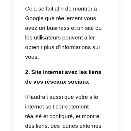
Business, il est uniquement
possible d’ajouter les réseaux
sociaux suivant :
–
Instagram
–
LinkedIn
–
Pinterest
–
TikTok
–
Twitter
(X)
–
YouTube
–
Facebook