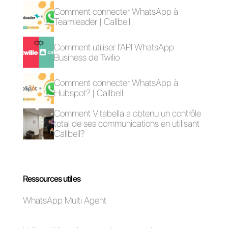
et vendre depuis un seul endroit
et avec le nombre d’agents que
vous voulez. Entre ces
fonctionnalités, nous avons: les
campagnes de
Broadcast, le
CRM, tunnel de ventes,
Chatbot, etc.
Si vous voulez compléter votre
Google My Business avec cet
outil et développer une