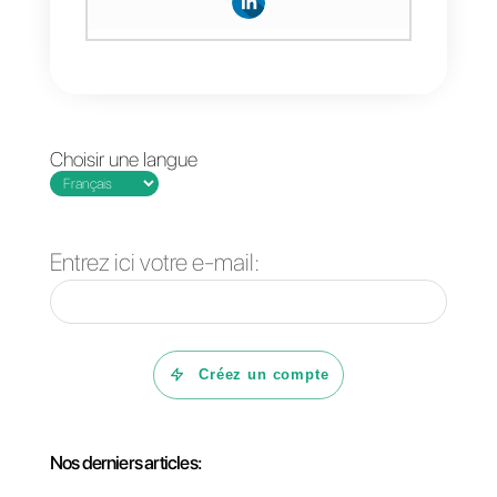
entreprises actuelle, d »jà qu’il
permet de connecter tous les
réseaux sociaux les plus
utilisés en un seul lieu et depuis
ce lieu gérer l’assistance client,
les ventes ou le callcenter de
faon simple.
Callbell possède différentes
fonctionnalités qui font d’elle
une plateforme complètement
puissante pour gérer les clients