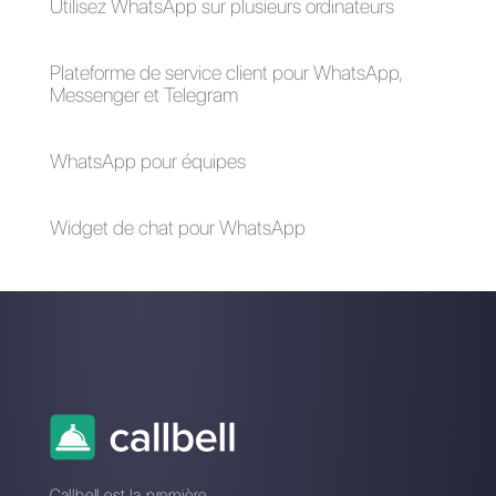
assistance client et de vente de
façon efficiente.
Cliquez ici
.
Comment connecter
WhatsApp Business
WhatsApp à Google
vs Google My
My Business [Guide
Business: comment
2023]
fonctionnent-ils et
quelles sont les
différences?