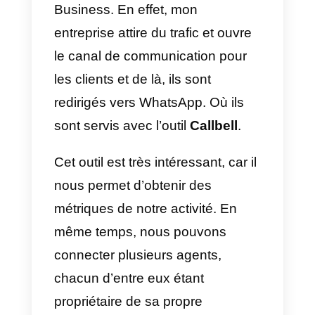
envoyer votre
lien WhatsApp
pou
poursuivre la conversation là-bas
avec l’outil de
Callbell
.
Qu’est-ce qu’un profil
Google Business et
comment le configurer?
Bien que nous ayons parlé de
Google My Business. Google
procède actuellement à une mise