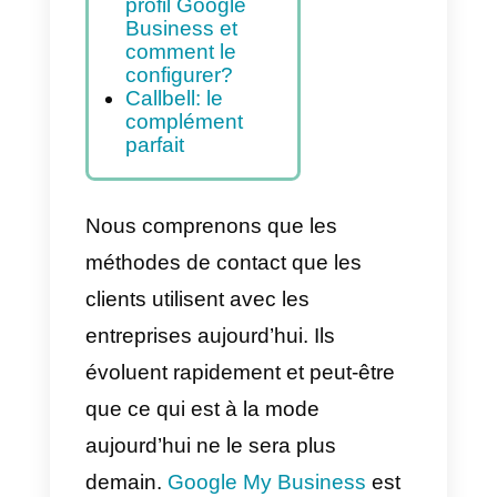
configurer un
compte Google
My Business?
Configurer la
messagerie dans
Google My
Business
Qu’est-ce qu’un
profil Google
Business et
comment le
configurer?
Callbell: le
complément
parfait