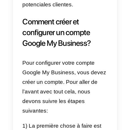
canal muy usado
por los
usuarios. Nos da la posibilidad d
aparecer en
Google maps
, en
búsquedas de Google y obtener
reseñas de los usuarios. Esto es
sumamente importante. Ya que
nos permite ganar mayor
confianza y credibilidad en
internet.
Adicionalmente, Google My