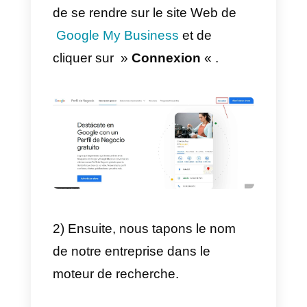
Business es un canal adicional
agregado a nuestra
estrategia d
marketing
. El cual nos permitirá
crecer, mejorar y ganar mayor
credibilidad por parte de los
usuarios. Definitivamente,
recomendamos utilizar esta
herramienta para darte a conocer
en internet, permitir a los usuario
opinar sobre tu negocio y dejar
que
Google muestre tu