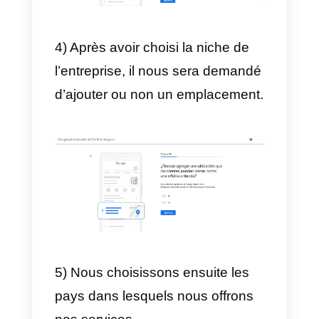
devons suivre les étapes
suivantes:
1) La première chose à faire est
de se rendre sur le site Web de
Google My Business
et de
cliquer sur »
Connexion
« .