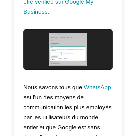
Accédez à l’onglet
Contact
de
v
otre profil d’entreprise dans
Google My Business
et allez dan
la section
Chat
. Ici, vous pouvez
indiquer quelle est la meilleure
méthode pour contacter votre
entreprise, WhatsApp ou
SMS
.
Dans l’illustration suivante, vous
pouvez visualiser une
image de