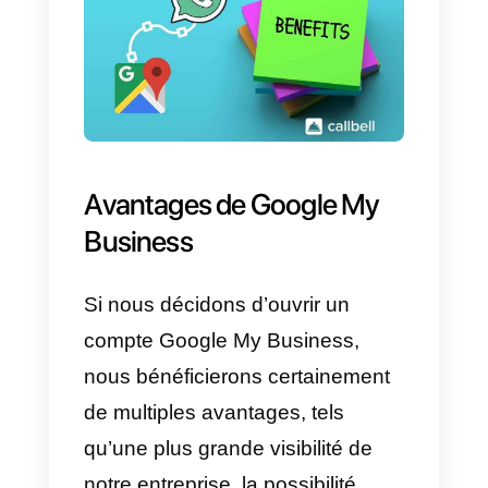
puissante pour faire
évoluer notr
entreprise
avec plus de ventes et
une meilleure fidélité des clients.
C’est pourquoi nous allons vous
expliquer aujourd’hui pourquoi il
est si important de combiner ces
deux plateformes.
En réalité, en reliant Google My
Business à WhatsApp Business,
nous serons en mesure d’offrir u