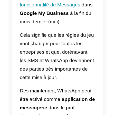
WhatsApp avec une
équipe multi-
agents?
Mises à jour de
Google My
Business 2023
MISE À JOUR:
Juin 2024
Google a
définitivement arrêté la
fonctionnalité de Messages
dans
Google My Business
à la fin du
mois dernier (mai).