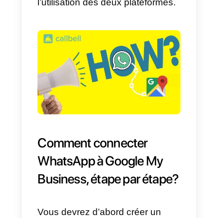
5)
Améliorez votre présence
numérique et fidélisez vos clients
par la confiance qu’inspirent
les
avis.
6)
Vous permet de partager des
informations pertinentes et les
détails de contact de votre
entreprise.
7)
Vous donne la possibilité d’êtr
contacté directement sur votre