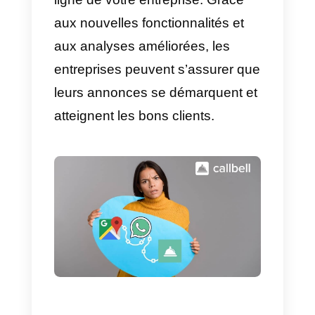
L’une des mises à jour les plus
importantes de Google My
Business est qu’il n’est plus
possible de gérer le profil Google
My Business depuis son tableau
de bord dédié, mais uniquement
depuis la page de recherche
Google ou via l’application
Google Maps.
La possibilité d’ajouter
plusieurs
lieux à un seul onglet a