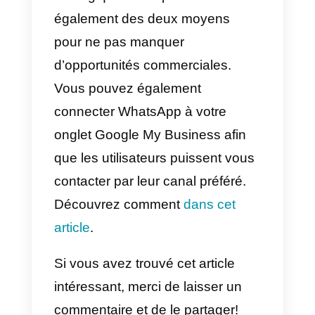
2) Appuyez sur Actualités –
>
Messages
–>
Professionnels
.
Astuce
: Sur votre ordinateur, à
l’aide de la recherche Google,
sélectionnez
Messages
.
3) Appuyez sur Plus
–
>
Paramètres
.
4) Activez ou désactivez
les
Messages
.