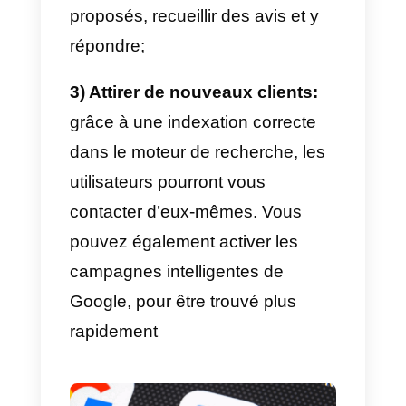
de l’utilisateur au moment où il
effectue sa recherche sur Google
dans ce cas les données de
géolocalisation seront utilisées;
3) Autoritativeness:
ce
paramètre comprend le nombre
d’évaluations de l’activité dans
Google My Business et leur
score. Il est essentiel de fournir u
bon service pour recueillir de