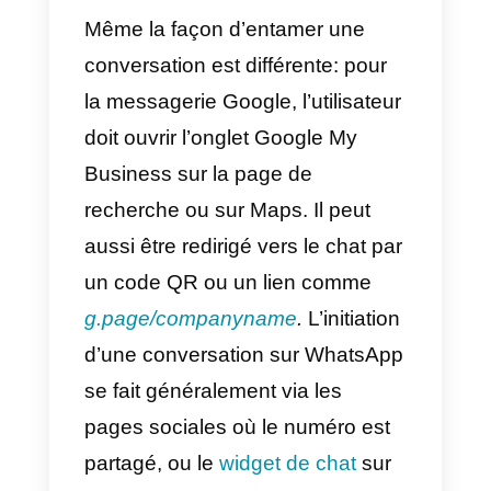
Business: voici comment
les activer
Méthode 1
1) Dans la recherche Google,
recherchez
mon entreprise.
2) Appuyez sur
Clients
–
>
Messages.
Astuce
: Sur votre ordinateur, à