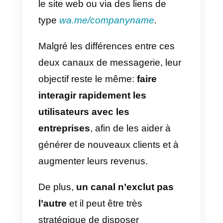
l’aide de la recherche Google,
sélectionnez
Messages
.
3) Appuyez sur Menu –
>
Paramètres des messages
.
4) Activez ou désactivez le
chat
.
Méthode 2
1) Sur votre iPhone ou iPad,
ouvrez l’application Google Maps