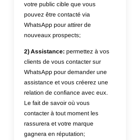
disposent généralement d’une
équipe dédiée pour répondre aux
chats sur WhatsApp.
Pour tirer parti des API de
WhatsApp Business, vous devez
utiliser une plateforme externe,
telle que
Callbell
, qui intègre
WhatsApp
dans un CRM
qui vou
permettant de gérer les
conversations de manière