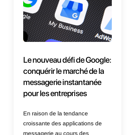
bonnes critiques et attirer de
nouveaux clients.
Exemple.
Marco est à Turin et a
besoin d’un mécanicien pour son
vélo. Sa requête de recherche
Google « mécanicien de vélos »
affichera d’abord les entreprises
enregistrées comme mécanicien
de vélos dans la région où il se
trouve et qui ont un score élevé.