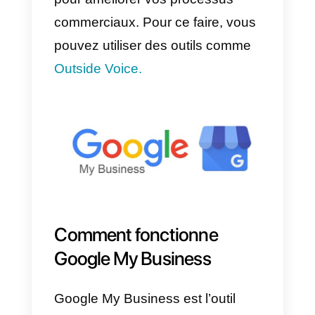
WhatsApp pour attirer de
nouveaux prospects;
2) Assistance:
permettez à vos
clients de vous contacter sur
WhatsApp pour demander une
assistance et vous créerez une
relation de confiance avec eux.
Le fait de savoir où vous
contacter à tout moment les
rassurera et votre marque
gagnera en réputation;