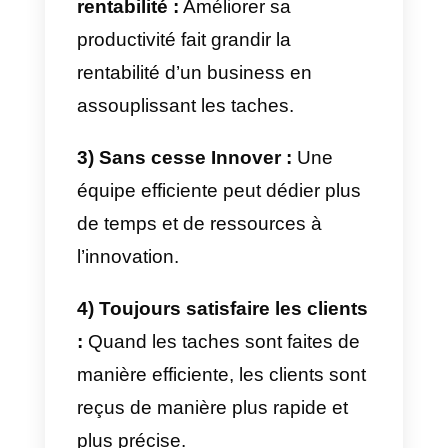
ici. Franchement, ça vaut le
détour, tu vas pas être déçu, j’te
jure !