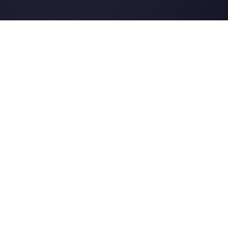
Nos derniers articles:
Différence entre Tidio et Callbell
6 stratégies à faible effort pour conc
plus de clients rapidement
Comment utiliser les chatbots Tele
pour stimuler son business
Créer des flux WhatsApp en utilisan
WhatsApp Manager sans utiliser de
code [Guide Complet]