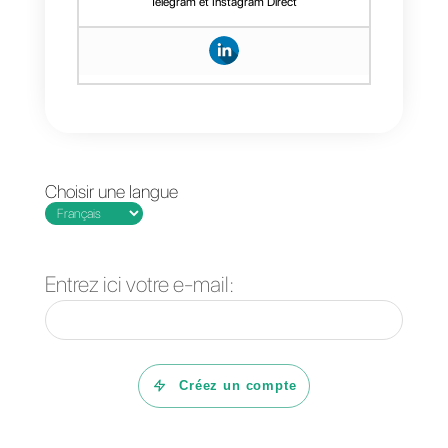
plus ! En gros, c’est le truc
indispensable pour toutes les
boîtes qui veulent booster leur
équipe de choc et rendre
l’expérience client ultra badass e
matière de service et de vente.
C’est du lourd, mon pote, tu peux
pas passer à côté !
Questions Fréquentes