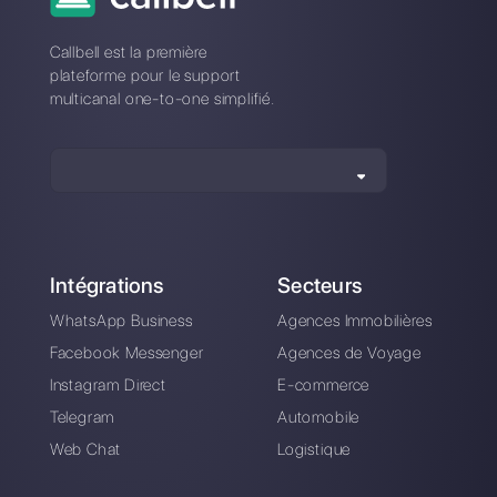
WhatsApp à Nethunt
service client en
| Callbell
utilisant les modèles
WhatsApp
Comment connecter
WhatsApp à 123
Form Builder |
Callbell