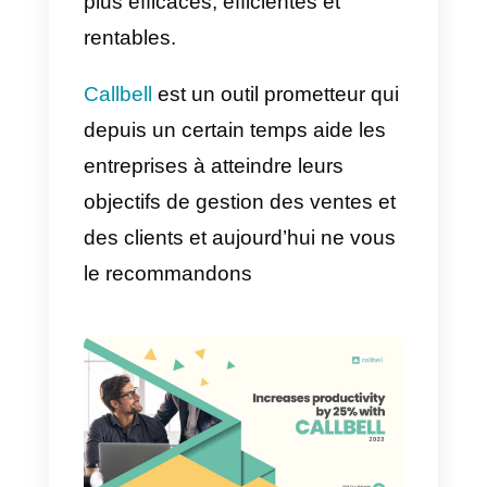
équipe efficiente peut dédier plus
de temps et de ressources à
l’innovation.
4) Toujours satisfaire les client
:
Quand les taches sont faites de
manière efficiente, les clients son
reçus de manière plus rapide et
plus précise.
Augmentez la productivité
des équipes