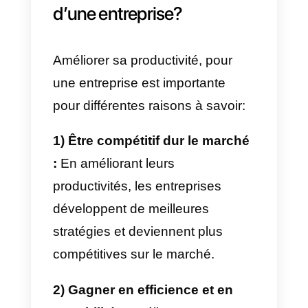
max d’avantages : des stats ultra
détaillées sur tes opérations, des
messages automatiquement
routés, un module CRM de la
mort et même une API publique
pour tout intégrer comme un
chef.
Sérieux, Callbell, c’est l’arme
secrète pour améliorer
l’expérience de tes clients. Si t’as
envie de tester le service, clique