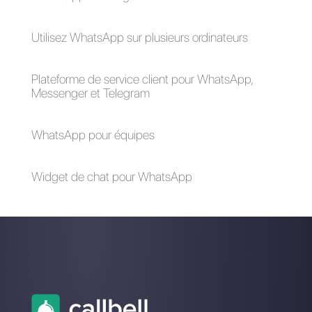
Ventes B2C et B2B:
5 raisons pour
quelles sont les
lesquelles la
principales
messagerie
différences?
instantanée est plus
efficace pour
convertir les clients
Comment connecter
Améliorez votre