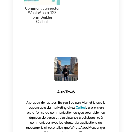
tranquille. Et en plus, y’a des truc
automatiques pour s’occuper du
service client, c’est la belle vie !
Ça encourage aussi la
collaboration entre les équipes, e
y’a même des outils de stats et
d’analyse pour se la péter un peu
Avec Callbell, ta team va grave
déchirer ! La productivité va
grimper de 25 % minimum, voire