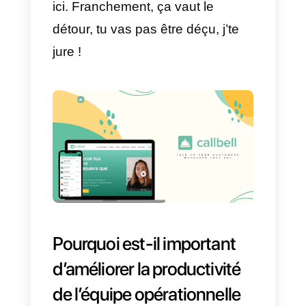
pratique, tu vois ?
En gros, avec cette plateforme
multicanale de ouf, tu peux gérer
tous tes messages et discussion
provenant de différentes
plateformes, sans te prendre la
tête. Fini les galères de switcher
entre les applis, c’est tout
centralisé ici !
Et le must, mec, c’est que t’as un