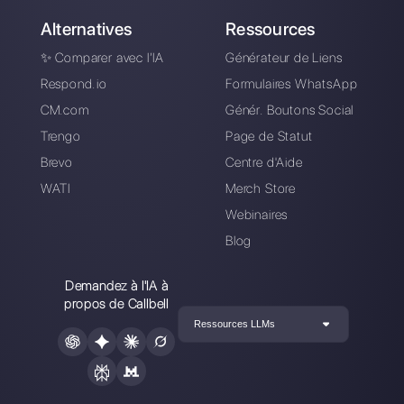
Alan Trovò
A propos de l’auteur: Bonjour! Je suis Alan et je suis le
responsable du marketing chez
Callbell
, la première
plate-forme de communication conçue pour aider les
équipes de vente et d’assistance à collaborer et à
communiquer avec les clients via applications de
messagerie directe telles que WhatsApp, Messenger,
Telegram et Instagram Direct