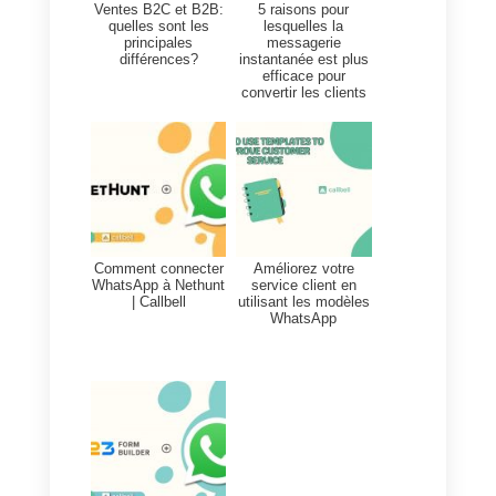
gère tout dans une boîte, tu vois 
Ça va rendre les clients heureux,
ça va donner un avantage sur la
concurrence, et surtout, ça va
faire kiffer les tunes sur le long
terme, ouais !
Alors attends, j’te présente
Callbell
, c’est un truc de ouf qui v
aider ta boîte à cartonner.
Imagine, toutes les discussions
avec les clients au même endroit,