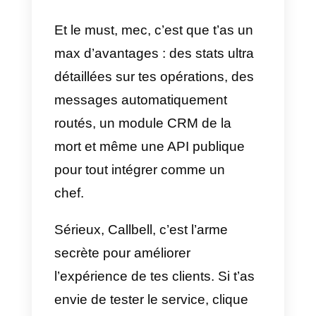
Ici un outil de malade pour aider
les entreprises à gérer leur
support client sur les réseaux
sociaux. C’est Callbell, et c’est
vraiment la crème de la crème !
Tu peux intégrer
Facebook
Messenger
,
WhatsApp
,
Instagra
et
Telegram
dans une seule
interface, histoire de tout gérer
depuis un seul endroit. Trop