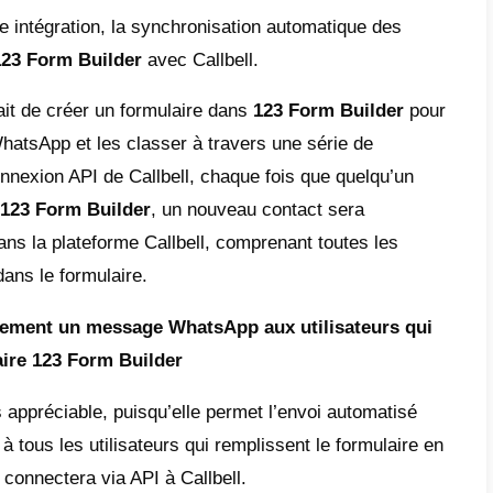
m
pour centraliser les canaux de support et o
ce au client final, le tout dans une solution 
lbell, vous pouvez centraliser toutes vos c
rs canaux de messagerie instantanée sur un
ant aux équipes de vente et d’assistance d
efficacement aux clients sans avoir à change
 a intégré des outils d’automatisation qui v
 prédéfinies aux clients en fonction de leu
us de service client automatisés en fonctio
ux analyses et aux rapports avancés de Cal