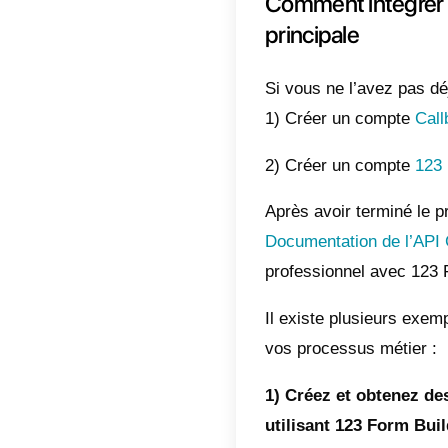
Qu’est
Callbell
entrepri
chat col
un com