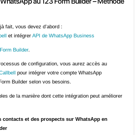
-ce que Callbell ?
est une plateforme SaaS B2B axée sur la c
ses et les clients via des plateformes de me
laboratif auquel les entreprises peuvent co
pte WhatsApp via
API de WhatsApp Busine