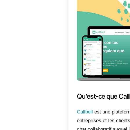
Qu’es
123 For
aide les
ligne po
sollicit
collecte
qui voud
questio
En plus,
logos et