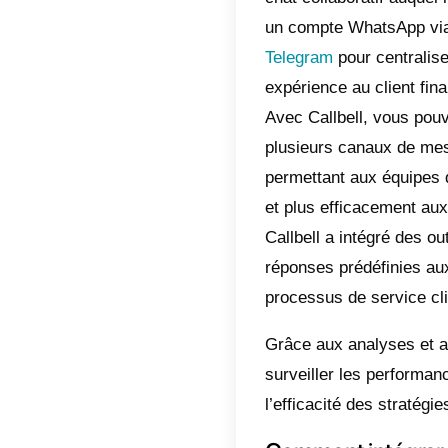
est à n
Callbel
l