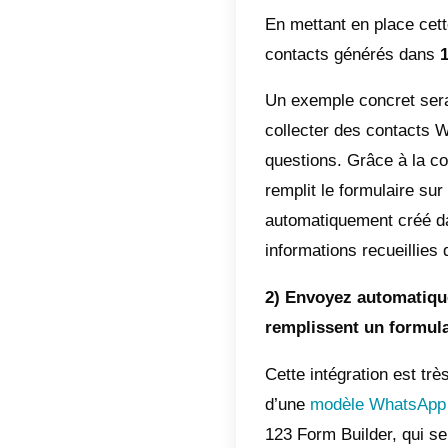
Telegra
expérien
Avec Cal
plusieu
permett
et plus 
Callbell
réponses
process
Grâce a