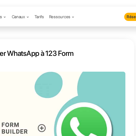
Produits
Canaux
Tarifs
Resso
nt connecter WhatsApp à 123 
 | Callbell