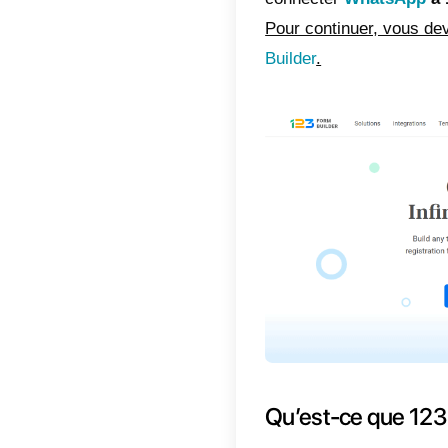
Indic
Qu’
Qu’
Com
123
pri
Com
123
Mét
Dans ce
connec
Pour co
Builder
.