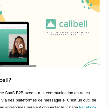
t-ce que 123 Form Builder?
m Builder
est une plateforme de développem
 multiples entreprises dans divers secteurs
ur faire des enquêtes, des questionnaires, 
udes entre autres. Avec l’aide de cet outil, l
r des données. Un bon exemple de cette séri
rait savoir quel plat du menu est le favori d
nnaire sur
123 Form Builder
et ses clients 
 cette plateforme permet de personnaliser l
 des détails de marques, différentes options d