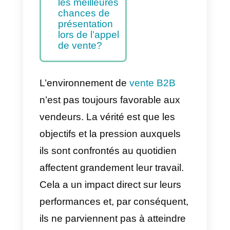
se présente
pas à un appel
de vente?
5 conseils pour
éliminer les
No-Shows
Quel outil vous
permet d’avoir
les meilleures
chances de
présentation
lors de l’appel
de vente?
L’environnement de
vente B2B
n’est pas toujours favorable aux