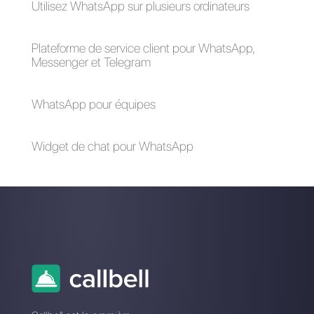
pouvez
cliquer ici.
Questions Fréquentes
Quelles sont les
raisons
courantes pour
lesquelles une
personne ne se
présente pas à
un appel de