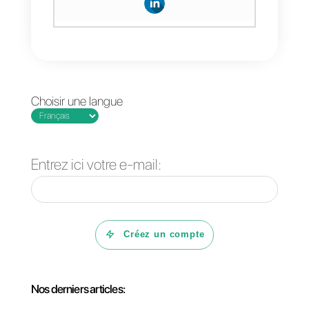
d’avoir les meilleures
chances de présentation
lors de l’appel de vente?
Callbell
est un excellent outil pour
confirmer, contacter et engager le
dialogue avec vos clients
potentiels. Cette plateforme multi-
agents et multi-appareils, en un
mot, permet de parler à des
personnes depuis un seul endroit