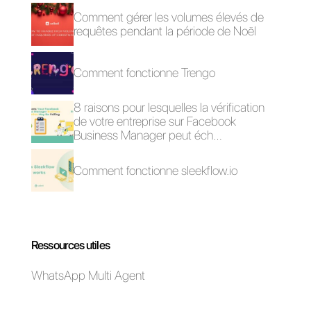
sur différents réseaux sociaux,
tels que
WhatsApp
, Telegram,
Instagram et Facebook.
En outre, elle introduit différentes
fonctionnalités pour les équipes
de vente et d’assistance, telles
que l’automatisation, les notes
internes, les rapports, la,
CRM
et
bien plus encore. Si vous voulez
en savoir plus sur
Callbell
, vous