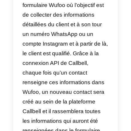
intégrer
API de WhatsApp
Business
2) Créer un compte
Wufoo
.
Une fois cela fait, vous pouvez
commencer à utiliser la
Documentation de l’API Callbell
pour connecter votre compte
WhatsApp professionnel à Wufo
selon vos besoins.