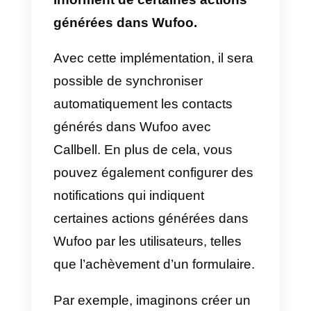
conversation et l’efficacité des
stratégies de communication
utilisées.
Comment intégrer
WhatsApp à Wufoo –
Méthode principale
Si vous ne l’avez pas déjà fait,
vous devez d’abord :
1) Créer un compte
Callbell
et