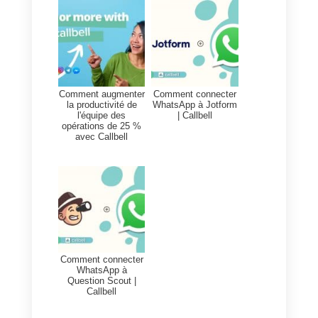
Si vous ne voulez pas faire trop
de travail, vous pouvez utiliser
l’intégration officielle de Callbell
avec Zapier
pour connecter
WhatsApp à Wufoo. L’un des
points forts de l’utilisation de
Zapier est précisément la facilité
et la rapidité d’intégration. Au lieu
de cela, l’inconvénient est le coût
de Zapier.