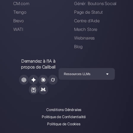
Comment augmenter
Comment connecter
la productivité de
WhatsApp à Jotform
l'équipe des
| Callbell
opérations de 25 %
avec Callbell
Comment connecter
WhatsApp à
Question Scout |
Callbell