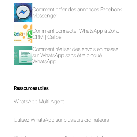
2) Créer un compte
Wufoo
3) Créer un compte
Zapier
Une fois cela fait, il vous suffit de
connecter Callbell et Wufoo à
Zapier et de programmer les zap
nécessaires aux opérations que
vous souhaitez.