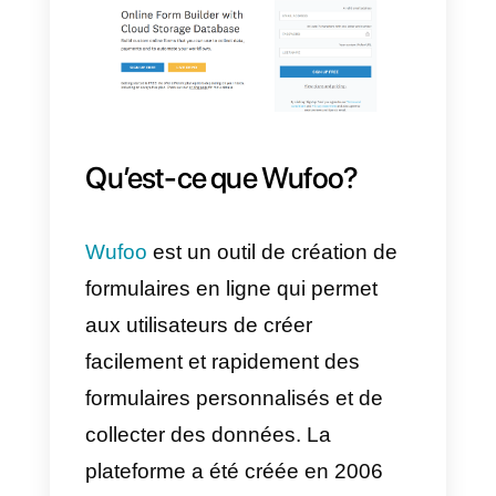
intégrer
WhatsApp
a
Wufoo
, en
utilisant le
API Callbell
.
Pour continuer, vous devez avoir
un compte
Callbell
et un compte
de
Wufoo