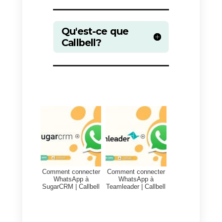
« zaps », qui sont des règles
d’automatisation déclenchées pa
certains événements (comme la
création d’un nouvel élément
dans une liste ou la réception
d’un nouveau message).
Lorsqu’un zap est déclenché,
Zapier peut effectuer une action
spécifique (comme créer un
nouveau contact dans un CRM).