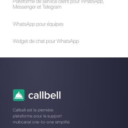
Questions Fréquentes
Qu'est-ce que
Wufoo?
Qu'est-ce que
Callbell?