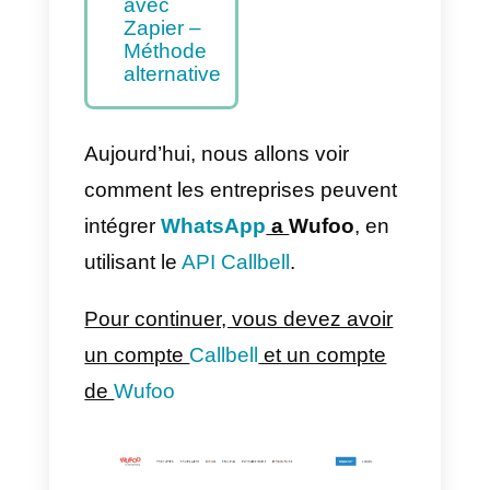
WhatsApp
à Wufoo –
Méthode
principale
Comment
intégrer
WhatsApp
à Wufoo
avec
Zapier –
Méthode
alternative
Aujourd’hui, nous allons voir
comment les entreprises peuvent