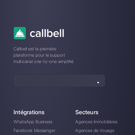
Alan Trovò
A propos de l’auteur: Bonjour! Je suis Alan et je suis le
responsable du marketing chez
Callbell
, la première
plate-forme de communication conçue pour aider les
équipes de vente et d’assistance à collaborer et à
communiquer avec les clients via applications de
messagerie directe telles que WhatsApp, Messenger,
Telegram et Instagram Direct