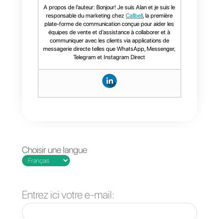
CRM interne et des tunnels de
vente pour faire du suivi client.
D’autre part, avec Callbell, on
peut créer des chatbots, des
séquences et des
automatisations très efficientes.
La vérité est que l’appli est très
simple d’utilisation et très
pratique. Si vous voulez
essayer le service pendant 07
jours gratuitement,
cliquez ici
.