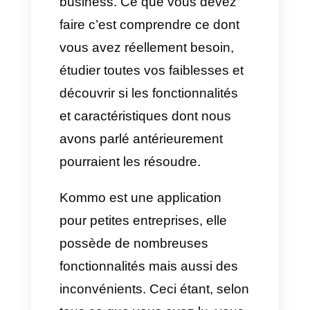
spécialisés en vente
2) Pipeline CRM
3) Boite de réception de chat
4) Multiples canaux de
communication
Inconvénients
1) Interface très basique
2) Beaucoup d’erreurs dans la