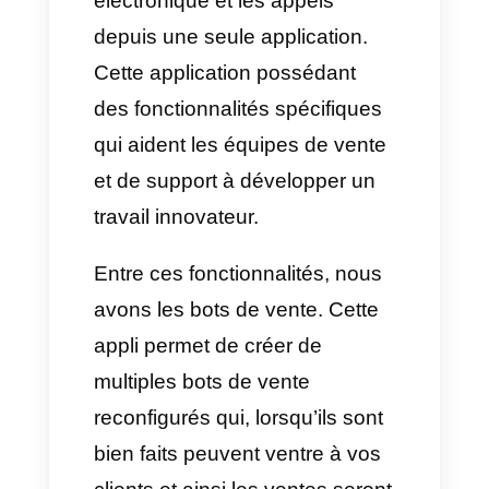
compétitives
.
Quelles fonctionnalités
propose Kommo ?
Kommo
est basiquement un
CRM
qui se focalise sur les
applis de messagerie du
monde. La communication
multicanale de Kommo permet
de converser par différentes
méthodes comme la