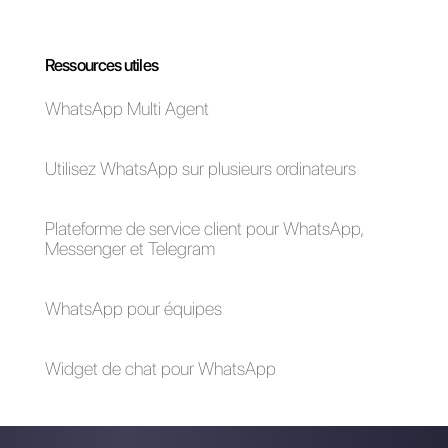
Outils pour gérer les
Comment fonctionne
messages sur les
Crips?
médias sociaux
Comment fonctionne
B2Chat?