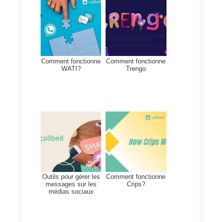
Est-ce la meilleure
alternative à Kommo ?
La meilleure alternative à
Kommo est
Callbell
. Cette