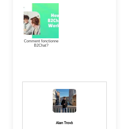
application possède toutes les
fonctionnalités de Kommo, mais
additionnellement possède
d’autres outils qui aident à
améliorer les services, les flux
et le suivi. Comme principale
différence nous avons le fait
que Callbell en plus de
WhatsApp
intègre
Instagram
,
Facebook
et
Telegram
.
Additionnellement, possède un