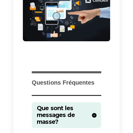
Callbell avec un compte API
WhatsApp actif. Vous devrez
ensuite remplir ce court
formulaire
. Une fois reçu, un
membre de notre équipe vous
contactera rapidement pour
partager le coût du service et
programmer la diffusion.
Bien que WhatsApp ait été créée
en tant qu’application de
messagerie privée, donc utile