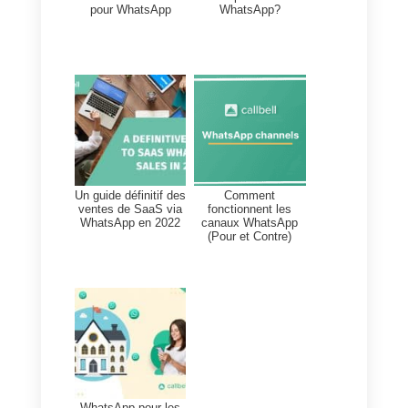
pour recevoir vos
communications, sinon vous
risquez de voir le numéro bloqué
car considéré comme un spam.
WhatsApp, après plusieurs
rapports d’utilisateurs, pourrait
décider de bloquer le numéro
temporairement.
Vous pouvez trouver
plus
d’informations sur notre
knowledge base
dédiée.