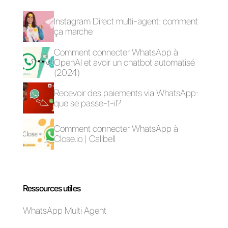
l’API WhatsApp Business, vous
pouvez ouvrir un compte gratuit
chez Callbell et essayer tous les
avantages que nous vous avons
réservés. Vous pouvez
également voir comment Callbell
fonctionne réellement en vous
inscrivant à notre
webinaire
hebdomadaire ici.