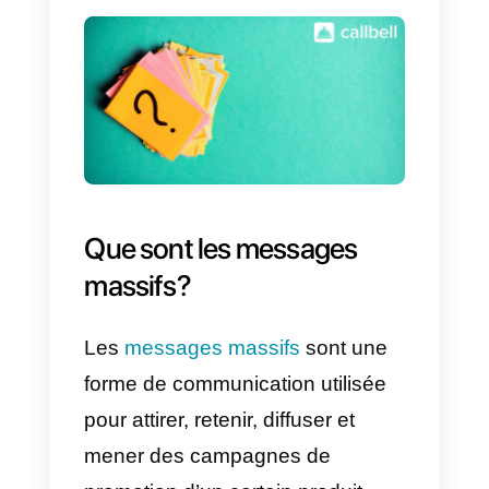
Cependant, il existe des moyens
d’utiliser ce type de fonctionnalité
bien que WhatsApp la pénalise e
la surveille constamment, donc,
dans le sens où vous devez
décider de prendre ou non ce
risque.
Il faut dire que la seule façon
d’envoyer des messages groupé
sur WhatsApp ou WhatsApp
Business est de créer une liste d