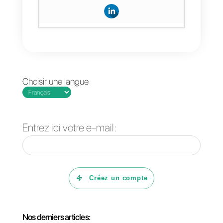
blocage. C’est pourquoi nous
vous encourageons à essayer
l’API WhatsApp Business
avec
une équipe multi-agent qui peut
s’occuper de vos clients, en
envoyant autant de messages
que vous souhaitez avec plus de
sécurité et d’efficacité.
Si vous souhaitez en savoir plus
et comprendre comment utiliser