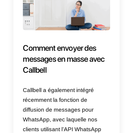
5)
Appuyez sur « Créer ».
C’est tout! Tous les bénéficiaires
seront regroupés dans une liste.
Ensuite, créez le message que
vous voulez envoyer et il atteindr
tout le monde en un rien de
temps. N’oubliez pas que s’ils
vous répondent, vous seul
pourrez voir le message.
Il est très important de noter que