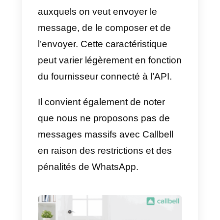
2)
Allez à l’écran Chat > Bouton
Menu > Nouvelle liste.
3)
Saisissez les noms des
contacts auxquels vous souhaite
envoyer le message ou appuyez
sur la touche + pour les
sélectionner directement dans
votre liste de contacts.
4)
Appuyez sur OK.