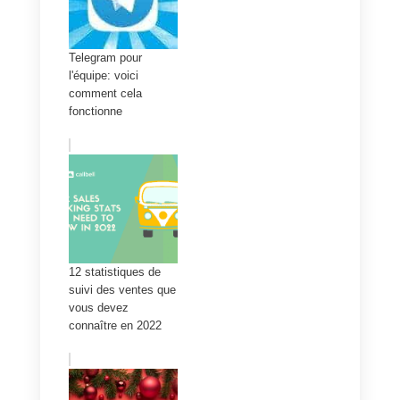
sociaux
. Cela vous permettra
d’entrer en contact avec un publi
plus large et de nouer des
relations avec des clients
potentiels.
En outre, il vous aidera à recueilli
davantage d’informations sur vos
visiteurs et vos clients. Ces
informations peuvent être utilisée
pour améliorer votre processus
de vente. L’intégration du chat en