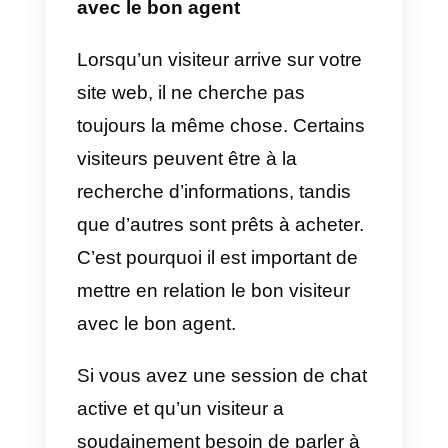
En outre, en étant actif, vous
montrerez aux visiteurs de votre
site web que vous êtes disponibl
et prêt à les aider, quels que
soient leurs besoins.
C’est pourquoi plus de
79% des
visiteurs préfèrent les application
de chat en direct ou de
messagerie
, car ils obtiennent
une réponse immédiate à leurs
questions.