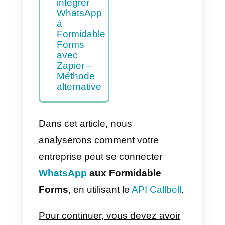
intégrer
WhatsApp
à
Formidable
Forms –
Méthode
principale
Comment
intégrer
WhatsApp
à
Formidable
Forms
avec
Zapier –
Méthode
alternative