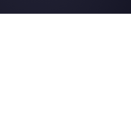
Choisir une langue
Entrez ici votre e-mail:
Créez un compte
Nos derniers articles: