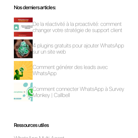
Une fois ces étapes terminées, il
ne vous reste plus qu’à connecte
Callbell et Formidable Forms à
Zapier et paramétrer les zaps
nécessaires aux opérations que
vous souhaitez réaliser.
Questions Fréquentes