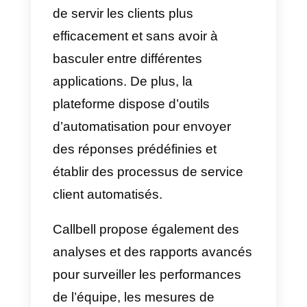
Callbell
est une plateforme SaaS
B2B axée sur la communication
entre les entreprises et les clients
via des plateformes de
messagerie. C’est un outil de cha
collaboratif auquel les entreprise
peuvent connecter leur page
Facebook
, un compte WhatsApp
via
API WhatsApp
Business
,
Instagram Business
et
Telegram
pour centraliser les