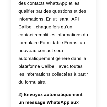
1) Créer un compte
Callbell
et
intégrer
API WhatsApp Business
2) Créer un compte
Formidable
Forms
.
Une fois cela fait, vous pouvez
commencer à utiliser le
Documentation de l’API Callbell
pour connecter votre compte
WhatsApp d’entreprise à