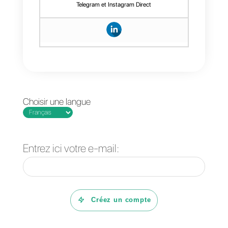
comprendre leurs besoins et leur
préférences.
Si vous ne l’avez pas déjà fait,
vous devez d’abord :
1) Créer un compte
Callbell
et
intégrez-le à WhatsApp
2) Créer un compte
Formidable
Forms
3) Créer un compte
Zapier