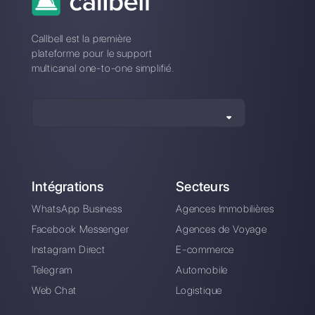
5 conseils pour
Comment connecter
éliminer les No-
WhatsApp à Zoho
Shows dans une
CRM | Callbell
demande de vente
Comment connecter
Comment connecter
WhatsApp à Nutshell
WhatsApp à Google