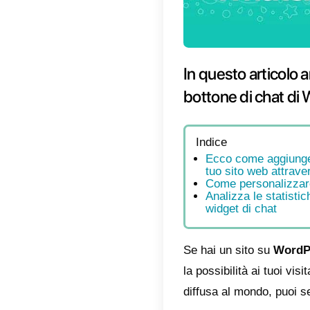
In qu
botton