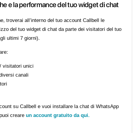
a creato un account su Callbell, puoi decide
i chat cambiando l’icona del
widget di chat
e
uto
per invogliare i visitatori del tuo sito a i
enda.
e tutto questo in pochi click e direttamente 
 integrare WhatsApp, potrai scegliere di agg
istica diretta come
Facebook Messenger, 
am.
noltre scegliere per ogni canale se attivare 