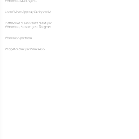
talla e attiva il plugin
 il tuo widget
t Callbell
e pagine del tuo sito di
il tuo widget.