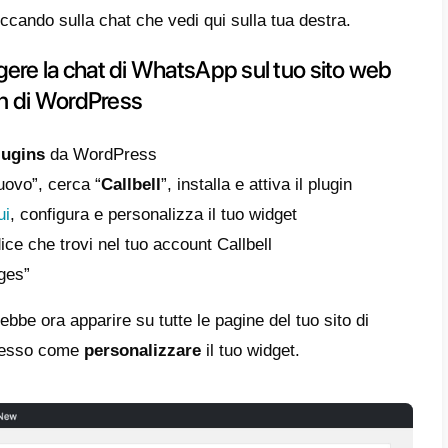
e
o come aggiungere la chat di WhatsApp sul
 sito web attraverso un plugin di WordPress
e personalizzare il tuo widget di chat
lizza le statistiche e la performance del tuo
get di chat
un sito su
WordPress
e vuoi installare
Wha
bilità ai tuoi visitatori di contattarti attrave
al mondo, puoi seguire questa breve guida.
vare il widget cliccando sulla chat che vedi 
come aggiungere la chat di WhatsA