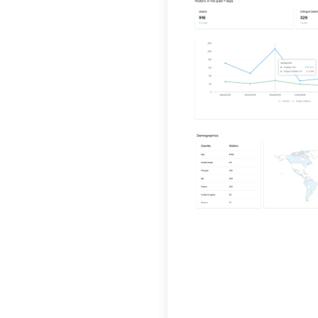
integrar
selezion
che util