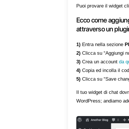
Indic
Ecc
tuo
Com
Ana
wid
Se hai 
la possi
diffusa 
Puoi pro
Ecco 