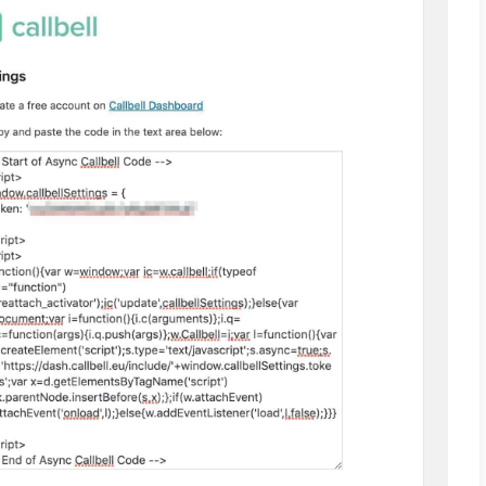
erso un plugin di WordPress
 nella sezione
Plugins
da WordPress
a su “Aggiungi nuovo”, cerca “
Callbell
”, ins
 un account
da qui
, configura e personalizza
 ed incolla il codice che trovi nel tuo accoun
a su “Save changes”
idget di chat dovrebbe ora apparire su tutte l
ess; andiamo adesso come
personalizzare