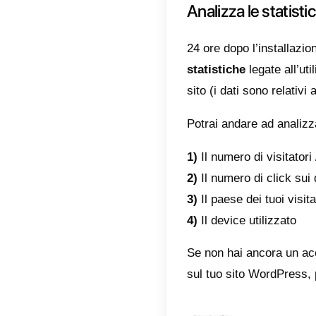
Una volt
plugin d
benven
tua azi
Puoi far
Oltre ad
messagg
Telegr
Potrai i