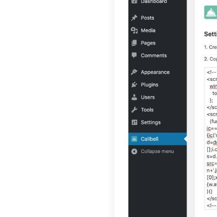
attrav
1)
Entra
2)
Clicc
3)
Crea
4)
Copia
5)
Clicc
Il tuo w
WordPr