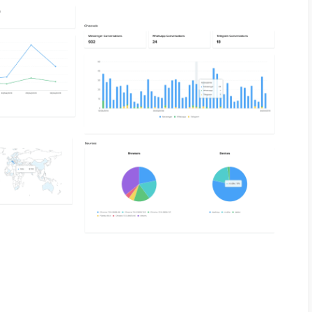
e su dispositivi mobile, su desktop e su en
are quali canali offrire ai tuoi visitatori
in ba
izzano mentre stanno navigando sul tuo sito