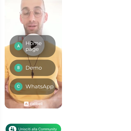
come aggiungere un
 di WordPress