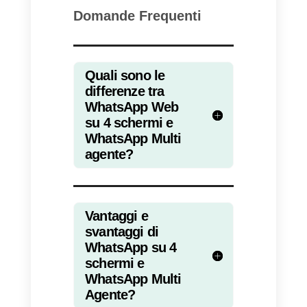
3) L’attivazione deve avvenire
tramite un
BSP
.
4) L’installazione richiede 1-2
giorni.