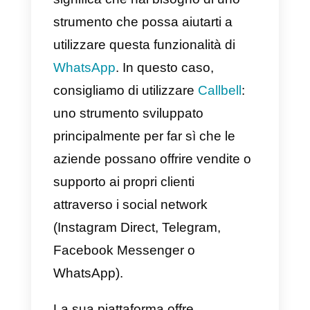
cui si risponde nel caso vengano
utilizzate per affari.
WhatsApp Multi Agente
Vantaggi:
1) La connessione è molto
stabile.
2) Puoi creare
più utenti
per i tuoi
agenti di servizio in un unico
numero.