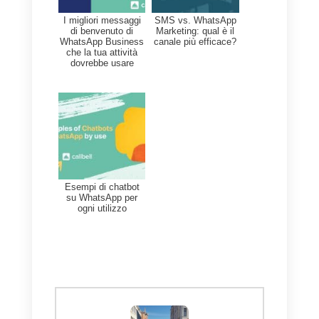
WhatsApp
. In questo caso,
consigliamo di utilizzare
Callbell
:
uno strumento sviluppato
principalmente per far sì che le
aziende possano offrire vendite o
supporto ai propri clienti
attraverso i social network
(Instagram Direct, Telegram,
Facebook Messenger o
WhatsApp).