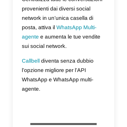
WhatsApp.
7) Routing automatico per le chat
8) Puoi aprire più di
4 dispositivi
contemporaneamente
.
Svantaggi:
1) È a pagamento.
2) I numeri utilizzati per l’API
WhatsApp non possono essere
nuovamente numeri normali.