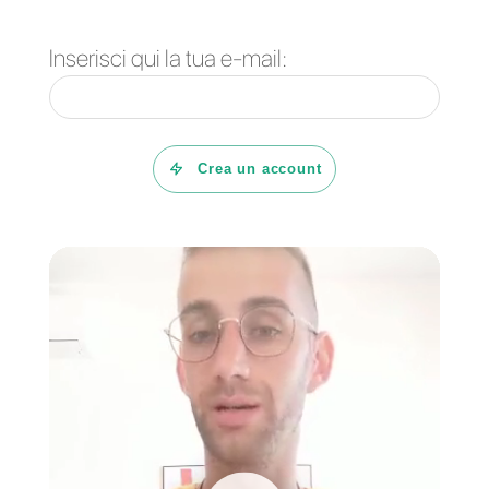
posto.
Centralizza tutte le conversazioni
provenienti dai diversi social
network in un’unica casella di
posta, attiva il
WhatsApp Multi-
agente
e aumenta le tue vendite
sui social network.
Callbell
diventa senza dubbio
l’opzione migliore per l’API