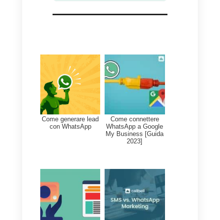
Strumenti per potenziare
WhatsApp Multi Agente
Sappiamo che per utilizzare
WhatsApp multi-agente è
necessaria
l’API WhatsApp
. Ciò
significa che hai bisogno di uno
strumento che possa aiutarti a
utilizzare questa funzionalità di