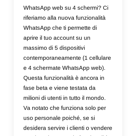
indipendente. Ciò significa che s
rispondi a una conversazione su
uno dei dispositivi, questa non
viene aggiornata sugli altri. Quell
appena descritto è un enorme
svantaggio se si desidera
utilizzare questa funzionalità per i
servizio clienti o le
vendite
.
Tuttavia, in primo luogo, sorgono
due domande. Che cos’è
WhatsApp web su 4 schermi? Ci