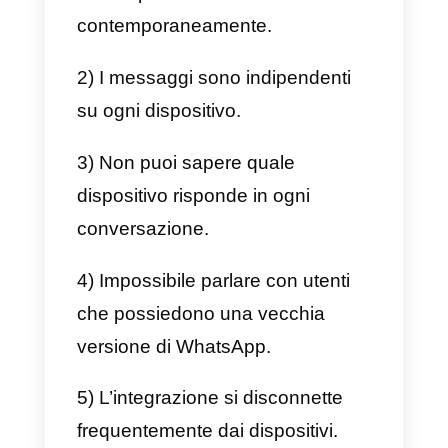
ottimizzato per il business, il
servizio clienti, le vendite e il call
center.