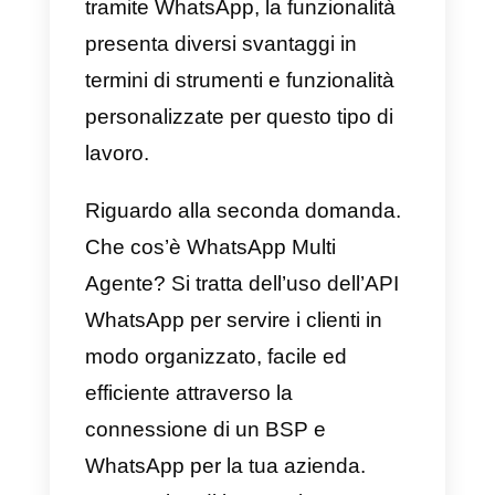
riferiamo alla nuova funzionalità
WhatsApp che ti permette di
aprire il tuo account su un
massimo di 5 dispositivi
contemporaneamente (1 cellular
e 4 schermate WhatsApp web).
Questa funzionalità è ancora in
fase beta e viene testata da
milioni di utenti in tutto il mondo.
Va notato che funziona solo per
uso personale poiché, se si