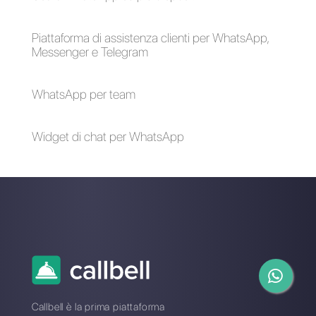
Come generare lead
Come connettere
con WhatsApp
WhatsApp a Google
My Business [Guida
2023]
I migliori messaggi
SMS vs. WhatsApp