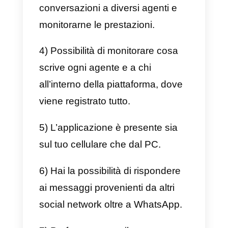
indipendente, cioè le
conversazioni non vengono
aggiornate in tempo reale su ogni
device.
3) Non avrai metriche per i
messaggi che invii.
4) Non puoi dire quale dispositivo
risponde a ogni conversazione.
5) Le chat vengono perse e non