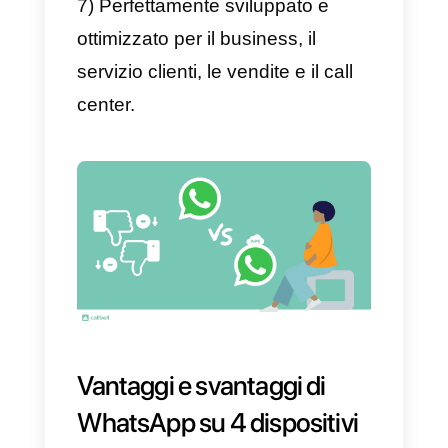
lette sui dispositivi da ​​cui non
rispondi o non vedi una chat
specifica.
6) A volte, l’applicazione si chiud
e devi ricollegarti.
7) Non è ottimizzato per il servizi
clienti o per i team di vendita.
WhatsApp Multi Agente
1) Puoi aprire il tuo account