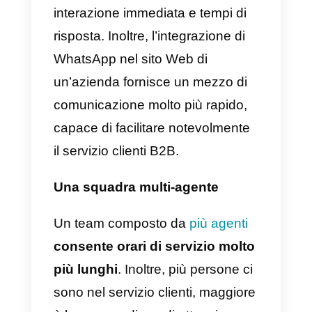
informazioni sarà determinante
nel suo esito, oltre alle
competenze della persona che
deve presiedere il procedimento.
Come offrire un buon
servizio clienti a un’aziend
B2B
Dopo aver compreso le generalit
della
comunicazione B2B
, il