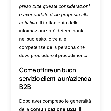
spesso è difficile stabilire uno
standard.
C’è anche un altro fattore di
grande influenza:
i prezzi
all’ingrosso
. Produrre grandi
quantità consente di risparmiare
sui costi e quindi anche le vendit
di grandi quantità tendono ad
abbassare il prezzo unitario.
Bisognerebbe stabilire sconti di
quantità per le aziende, che di