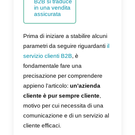
B2B
Come utilizzare
correttamente
WhatsApp offre
molti strumenti
di servizio B2B
Un buon
servizio clienti
B2B si traduce
in una vendita
assicurata
Prima di iniziare a stabilire alcuni
parametri da seguire riguardanti
il
servizio clienti B2B
, è