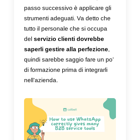
solito fanno acquisti molto più
grandi di un grossista.
L’ultimo fattore è il più importante
e quello che determina
definitivamente il prezzo finale: la
negoziazione del prezzo dipende
da f
attori al di fuori del controll
di entrambe le società.
Ci sono
influenze competitive, fattori di
rischio finanziario, strategie,