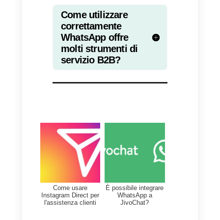
dubbio, l’azienda cliente deve
essere assistita il prima possibile.
Inoltre, più linee di comunicazion
ci sono, meglio è. L’invio di file di
grandi dimensioni non è una
funzionalità prevista da WhatsAp
Business, ma è possibile farlo
tramite le piattaforme che
integrano WhatsApp nel proprio
CRM, quindi il suo utilizzo è
estremamente importante.