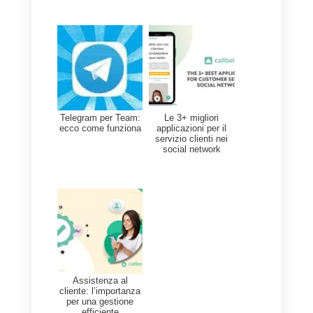
Ciò conferisce flessibilità e
dinamismo alla conversazione,
quindi la comunicazione e
l’attenzione miglioreranno in
modo significativo, aiutando
anche a incrementare la
precisione durante le
conversazioni perché
i file
possono essere visualizzati,
anziché semplicemente
descritti
. Inoltre, inviarli in un