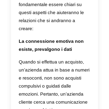
Avendo stabilito chiaramente che
sia
un’azienda che un utente
sono clienti
, è tempo di
differenziarli. Sebbene
condividano caratteristiche
comuni, esistono notevoli
differenze in termini di trattament
e interessi.
Nel caso della
comunicazione