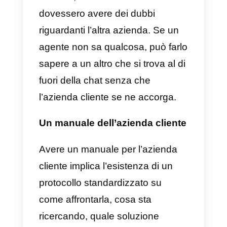
piattaforme come
Callbell
, che
aumenta il limite di agenti che
possono connettersi
contemporaneamente.
Questo
permetterà quindi di rendere
molto più brevi i tempi di risposta,
dando la possibilità ad ogni
agente di comunicare con un
cliente alla volta, concedendo
un’attenzione molto più
personalizzata e focalizzata sulla