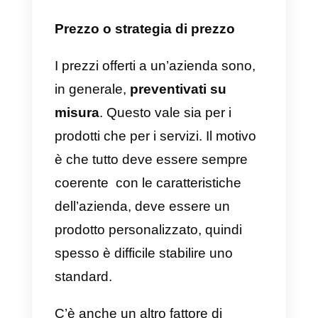
cliente
Continuando con quanto detto
sopra, le aziende faranno acquist
mirati, ossia baseranno la loro
decisione sulla convenienza.
Cosa dovrebbero acquisire?
Saranno
prodotti o servizi che s
adattano al loro modello di
business
e soddisfano le
esigenze di crescita.