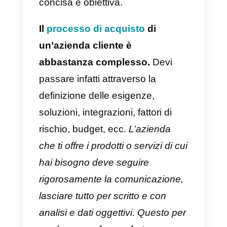
B2B
, trattandosi di un’altra
azienda a cui rivolgersi, è
fondamentale essere chiari su
questi aspetti che aiuteranno le
relazioni che si andranno a
creare:
La connessione emotiva non
esiste, prevalgono i dati
Quando si effettua un acquisto,
un’azienda attua in base a numer