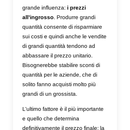
Comprendere questo è uno dei
pilastri portanti per la
comunicazione B2B
, poiché
è
necessario comprendere a fondo
come lavora l’azienda cliente
.
Sapendo questo, ogni contatto
deve essere pianificato secondo
soluzioni che aggiungano valore,
che soddisfino una reale
esigenza, non al fine di crearne
una nuova o un acquisto