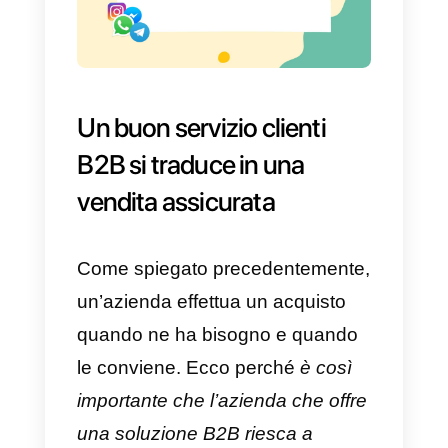
eseguito facilmente con
Callbell
,
poiché più persone possono
connettersi a WhatsApp nello
stesso momento, esattamente
come avviene con le email.
In questo modo anche diversi
dipendenti possono sostenersi a
vicenda, nel caso in cui
dovessero avere dei dubbi
riguardanti l’altra azienda. Se un