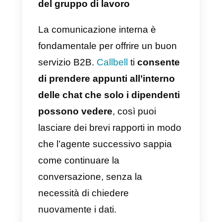
il servizio clienti B2B.
Una squadra multi-agente
Un team composto da
più agenti
consente orari di servizio molt
più lunghi
. Inoltre, più persone ci
sono nel servizio clienti, maggior
è la gamma di ore di attenzione,
senza ridurre mai la qualità.
WhatsApp Business
da solo ti
permette di connettere fino a