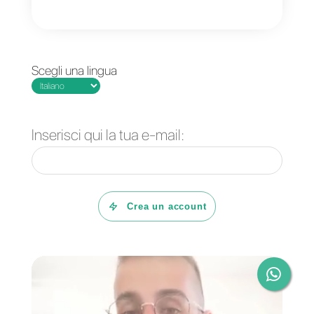
Un buon servizio clienti
B2B si traduce in una
vendita assicurata
Come spiegato precedentemente
un’azienda effettua un acquisto
quando ne ha bisogno e quando
le conviene. Ecco perché
è così
importante che l’azienda che offr
una soluzione B2B riesca a
stabilire una relazione in cui