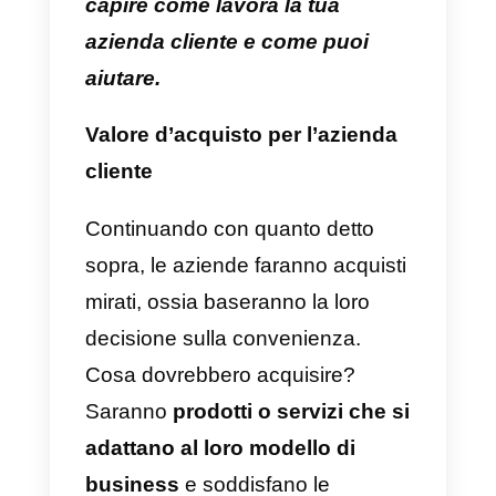
e resoconti, non sono acquisti
compulsivi o guidati dalle
emozioni. Pertanto, un’azienda
cliente cerca una comunicazione
concisa e obiettiva.
Il
processo di acquisto
di
un’azienda cliente è
abbastanza complesso.
Devi
passare infatti attraverso la
definizione delle esigenze,
soluzioni, integrazioni, fattori di