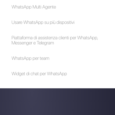
Come utilizzare i
Come creare un
chatbot su Telegram
flusso di chatbot con
per migliorare la tua
Callbell senza
azienda: guida
annoiarsi
dettagliata
Automatizza le tue