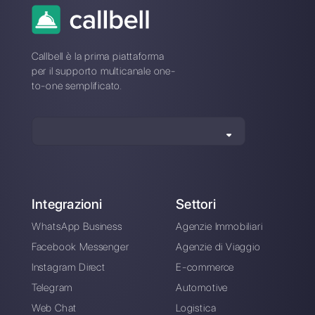
chat: 5 consigli che
daranno impulso al
tuo business nel
2024
Alan Trovò
Sull’autore: Ciao! Sono Alan e sono il responsabile
marketing a
Callbell
, la prima piattaforma di
comunicazione pensata per aiutare team di vendita e
di supporto a collaborare e comunicare con i clienti