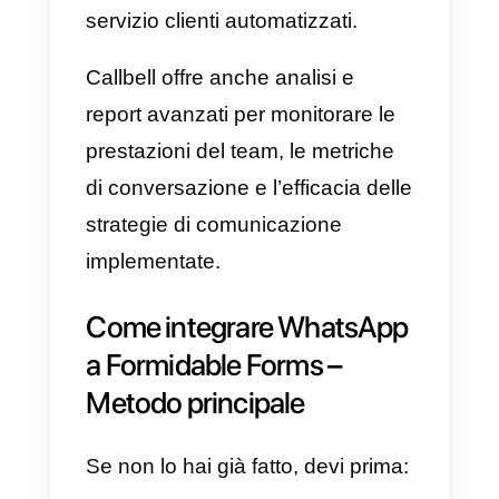
propria pagina
Facebook
, un
account WhatsApp tramite
API di
WhatsApp Business
,
Instagram
Business
e
Telegram
per
centralizzare i canali di supporto 
fornire una migliore esperienza al
cliente finale, il tutto in una
soluzione centralizzata.
In breve, Callbell offre la
possibilità di consolidare più
canali di messaggistica