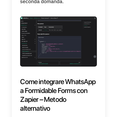
Grazie a questo tipo di
integrazione avremo la possibilità
di inviare un
modello WhatsApp
automaticamente a tutti gli utenti
che compileranno il form che
avrai collegato tramite API a
Callbell.
Inoltre, puoi aggiungere variabili a
modello in modo che sia molto pi
personalizzato e appropriato per i