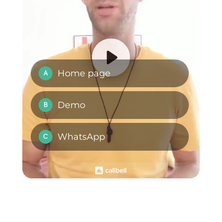
zap necessari per le operazioni
che vuoi eseguire.
Domande Frequenti
Cos'è Formidable
Forms?
Cos'è Zapier?