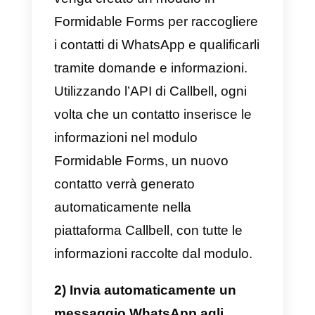
1) Creare un account
Callbell
e
integrare
API di WhatsApp
Business
2) Creare un account
Formidable
Forms
.
Fatto ciò, puoi iniziare a utilizzare
la
Documentazione dell’API di
Callbell
per connettere il tuo
account WhatsApp aziendale a