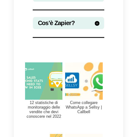
Nel caso in cui il tuo team IT non
abbia la capacità di implementar
la connessione tra WhatsApp e
Formidable Forms, o se vuoi
risparmiare tempo cruciale, puoi
scegliere di utilizzare
l’
integrazione ufficiale di Callbell
con Zapier
. Uno dei principali
vantaggi dell’utilizzo di Zapier è l
sua semplicità e velocità di