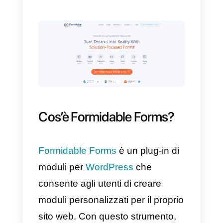
come la tua azienda può
connettersi
WhatsApp
a
Formidable Forms
, usando l’
API
Callbell
.
Per procedere devi avere un
account
Callbell
e un resoconto d
Formidable Forms