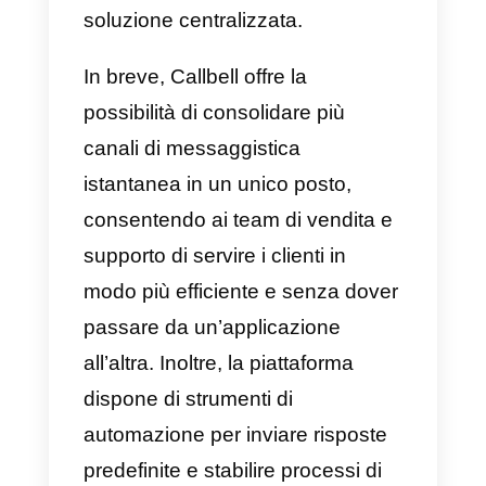
Cos’è Callbell?
Callbell
è una piattaforma SaaS
B2B incentrata sulla
comunicazione tra aziende e
clienti attraverso piattaforme di
messaggistica. È uno strumento
di chat collaborativo a cui le
aziende possono collegare la