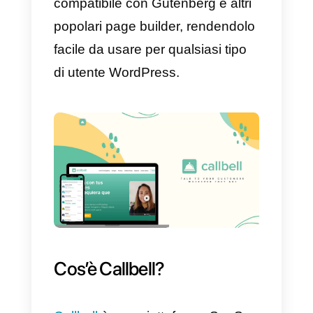
contatto, sondaggi, moduli di
registrazione e altro ancora,
utilizzando un’interfaccia drag an
drop molto facile da usare.
Il plug-in offre anche una vasta
gamma di funzionalità avanzate
come campi condizionali, calcoli
automatici, integrazione con
servizi di terze parti, layout
personalizzato e altro.