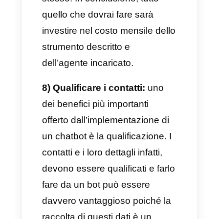
4) Più contatti:
un altro
importante vantaggio fornito da
questi strumenti è che, con
l’ausilio dei chatbot, possiamo
interagire con clienti e potenziali
tali, raccogliendo i loro dati e
informazioni personali. Pertanto,
i tuoi contatti cresceranno
esponenzialmente, avendo la
possibilità di personalizzare
tutte le tue offerte, basandole
sulle preferenze e sui bisogni