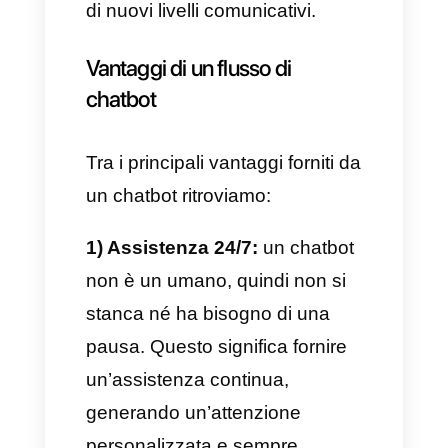
ibride che utilizzano sia chatbot
che team umani riescono ad
ottenere dei risultati migliori.
Indubbiamente un bot può
svolgere compiti in maniera più
celere ma, non avendo la
capacità logica ed emotiva degli
esseri umani, in molte occasioni
potrebbe fornire delle risposte
fredde e prive di tatto. Nelle
aziende ibride, un bot potrebbe