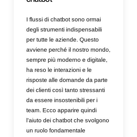
perfettamente, anche i chatbot
possono presentare questa
funzionalità.
Ecco come riusciamo
finalmente a comprendere il
vero concetto di flusso di
chatbot: una guida che
permette a questo strumento di
impegnarsi ad avviare
interazioni logiche con i clienti.
Quindi, questi flussi potranno