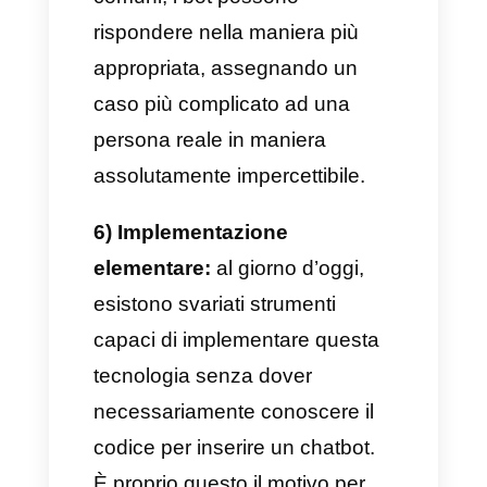
sicuramente un’enorme
differenza sia con il personale
che con gli agenti umani,
poiché questi ultimi saranno in
grado di gestire innumerevoli
interazioni
contemporaneamente senza
che il cliente debba attendere
una risposta.
3) Miglioramento