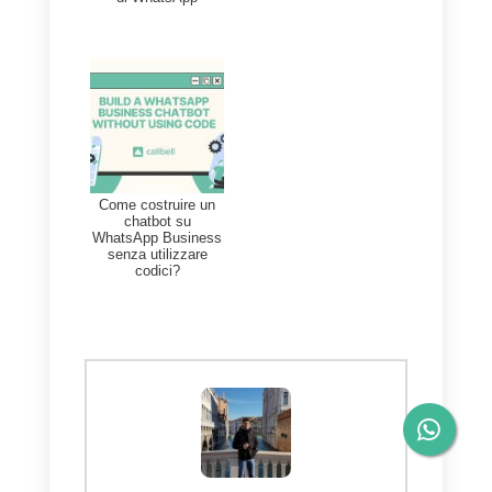
Andiamo avanti e aggiungiamo
il nome del bot e il modello
scelto, anche qui avremo due
opzioni (
modello di
assegnazione automatica
vuoto o semplice
).
5.° step
A seconda del modello da noi
scelto,
potremo scegliere
se