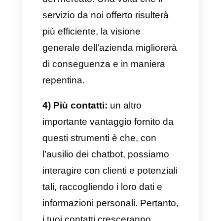
chatbot
Tra i principali vantaggi forniti da
un chatbot ritroviamo:
1) Assistenza 24/7:
un chatbot
non è un umano, quindi non si
stanca né ha bisogno di una
pausa. Questo significa fornire
un’assistenza continua,
generando un’attenzione
personalizzata e sempre