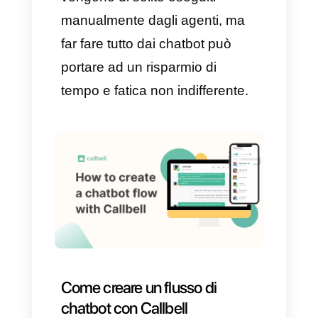
appropriata, assegnando un
caso più complicato ad una
persona reale in maniera
assolutamente impercettibile.
6) Implementazione
elementare:
al giorno d’oggi,
esistono svariati strumenti
capaci di implementare questa
tecnologia senza dover
necessariamente conoscere il
codice per inserire un chatbot.