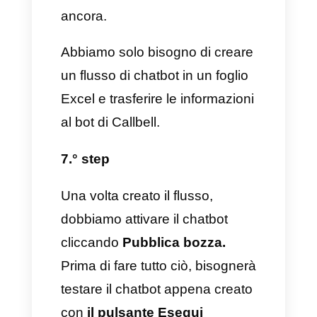
Nonostante ci siano svariati tipi
di chatbot, oggi vogliamo
focalizzarci su come ideare un
flusso di chatbot da
implementare all’interno della
tua azienda.
1.° step
La prima cosa da fare è quella
di
creare un account Callbell
. Il
procedimento è estremamente