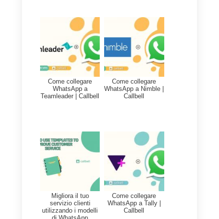
3.° step
Fatto questo, dovremo fare clic
sul
pulsante BOT (sono
presenti 2 pulsanti, uno per
attivare il bot e l’altro per
crearne uno
) per poi procedere
con la configurazione del
chatbot.
Clicchiamo su Nuovo
Bot.
4.° step