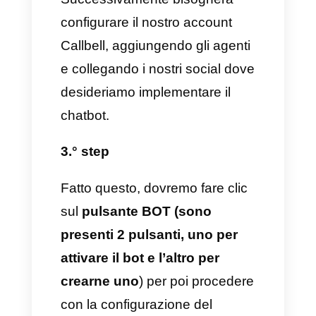
un chatbot è la qualificazione. I
contatti e i loro dettagli infatti,
devono essere qualificati e farlo
fare da un bot può essere
davvero vantaggioso poiché la
raccolta di questi dati è un
lavoro monotono ed estenuante
richiede un’enorme pazienza.
9) Attribuzione basata su dei
criteri:
assegnare dei contatti è