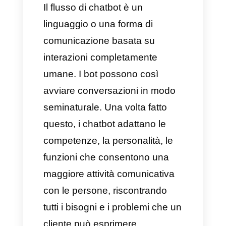
mantenere un equilibrio tra
automazione e team umano. In
questo articolo abbiamo deciso
di descriverti tutto questo,
comprendendo
come creare
un flusso di chatbot con
Callbell in maniera proattiva
e
attraverso un esempio così da
implementare lo strumento
migliore sul mercato.