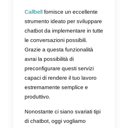
È proprio questo il motivo per
cui ideare i flussi di chatbot è un
processo estremamente
semplice che non richiede né
troppo tempo né una fatica
esagerata.
7) Prezzo:
anche il valore di
questo investimento è un
vantaggio: infatti, avendo un
chatbot a tua disposizione,