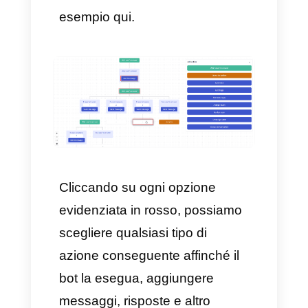
Callbell
fornisce un eccellente
strumento ideato per sviluppare
chatbot da implementare in tutte
le conversazioni possibili.
Grazie a questa funzionalità
avrai la possibilità di
preconfigurare questi servizi
capaci di rendere il tuo lavoro
estremamente semplice e
produttivo.