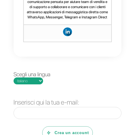
team.
All’interno troverai
tutte le
funzionalità
che serviranno al tu
team per
una gestione efficient
e professionale delle
conversazioni
. Ad esempio, il tu
team potrà inserire note interne,
aggiungere tag agli utenti,
impostare un messaggio di
benvenuto e molto altro.