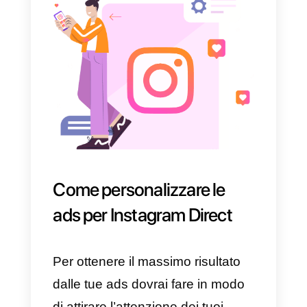
istantanea molto diffuso come
Instagram Direct consentirà alla
tua azienda di
aprire linee di
comunicazione con il tuo
pubblico di riferimento
in modo
che questo possa contattarti in
qualunque momento ed ovunque
esso si trovi.
Sempre più aziende infatti
utilizzano Instagram
come mezz
di vendita
, per promuovere i propr