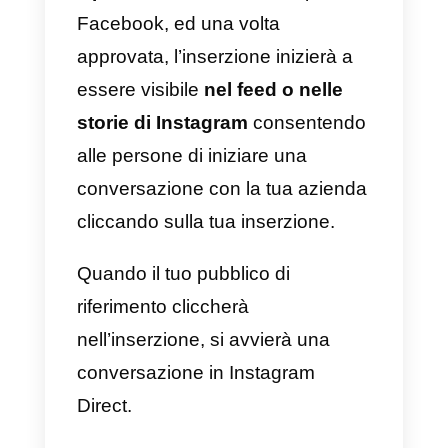
6)
Seleziona il “
Modello di
messaggio
”, creandone uno
nuovo oppure utilizzandone uno
già esistente, quindi clicca su