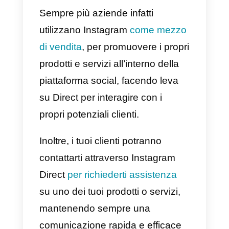
inserzione e clicca su “
Pubblica
”
A questo punto dovrai
attendere
il processo di verifica
da parte d
Facebook, ed una volta
approvata, l’inserzione inizierà a
essere visibile
nel feed o nelle
storie di Instagram
consentend
alle persone di iniziare una
conversazione con la tua aziend
cliccando sulla tua inserzione.