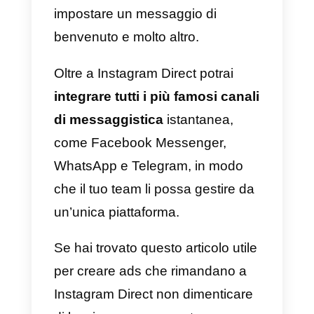
visivo.
Anche
il testo dell’inserzione è
molto importante
poiché dovrà
comunicare agli utenti cosa stai
cercando di offrirgli. Utilizza un
testo semplice e chiaro, in modo
che la maggior parte degli utenti
lo possa capire.
Infine, puoi
personalizzare il
testo del messaggio
che