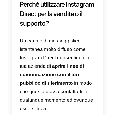
“
Salva e termina
”;
7)
Completa le modifiche della tu