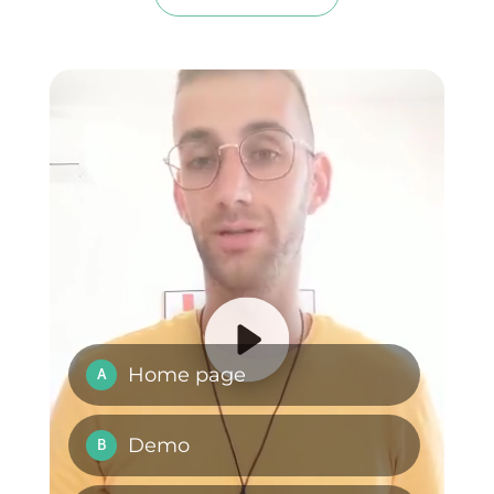
Oltre a Instagram Direct potrai
integrare tutti i più famosi canal
di messaggistica
istantanea,
come Facebook Messenger,
WhatsApp e Telegram, in modo
che il tuo team li possa gestire da
un’unica piattaforma.
Se hai trovato questo articolo util
per creare ads che rimandano a
Instagram Direct non dimenticare