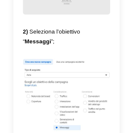
Facebook Business Manager
verificato. Scopri
in questo articol
come verificare il Business
Manager.
1)
Accedi a
Facebook Business
Manager
e clicca su “
Gestione
inserzioni
”;