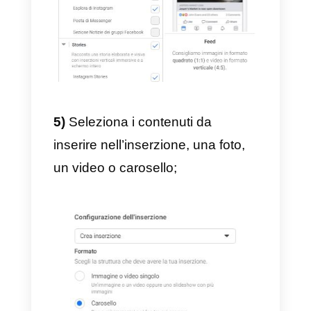
4)
Seleziona il pubblico, i
posizionamenti, il budget e la
programmazione e clicca su
“
Avanti
”;