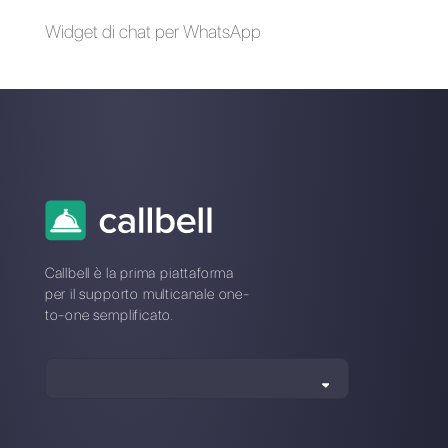
CRM per Instagram
Come usare
Direct
Instagram per
comunicare con i
clienti
Come ottenere la
verifica su
Instagram:
Instagram Blue Tick