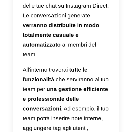
storie, ed a seconda del
posizionamento
creare un
contenuto adeguato e del
formato corretto
. Questo
passaggio è fondamentale,
poiché la foto o il video che andra
ad impostare sarà determinante
per il successo della tua
inserzione. Cerca quindi di crear
un contenuto che sia interessant
e che abbia un forte impatto