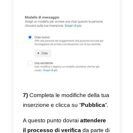
5)
Seleziona i contenuti da
inserire nell’inserzione, una foto,
un video o carosello;