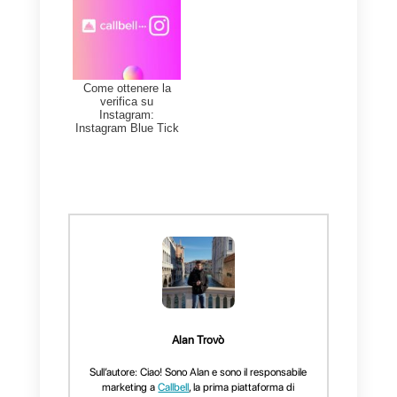
Tutto quello che devi fare è
crear
un account gratuito
e connettere
la tua pagina Instagram.
Avrai a disposizione
una
piattaforma
in cui potrai invitare
fino a 100 agenti
per la gestione
delle tue chat su Instagram Direct
Le conversazioni generate
verranno distribuite in modo
totalmente casuale e
automatizzato
ai membri del