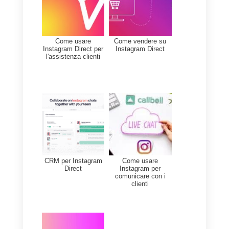
Se la tua attività ha intenzione di
gestire una grande quantità di
messaggi su Instagram Direct,
allora dovrai saper come
organizzare e strutturare un team
che si dedicherà alle vendite o al
supporto cliente.
Per questo Callbell ti permette di
creare team da dedicare ad
Instagram Direct in pochi click.