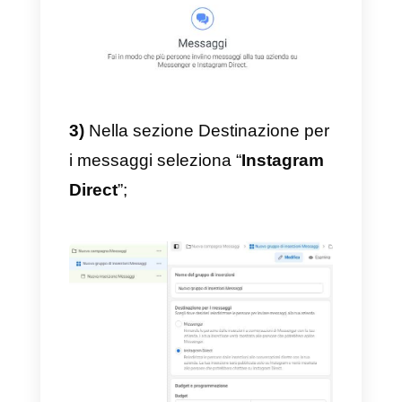
2)
Seleziona l’obiettivo
“
Messaggi
”;