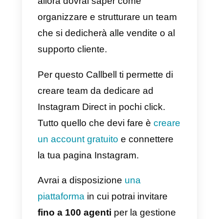
tuo pubblico, così come i loro
comportamenti, in modo da poter
trovare la tua nicchia di utenti.
Dovrai cercare di
selezionare un
bacino di utenti interessati
alla
tua attività, i tuoi prodotti o servizi
il più accuratamente possibile,
senza restringere troppo il
numero dei potenziali interessati.
Inoltre, dovrai
selezionare i tuoi
posizionamenti
, nel feed e nelle