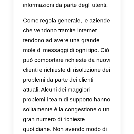
persone sono state costrette ad
acquistare online. Con ciò sono
arrivati ​​i messaggi massivi e la
necessità per le aziende di
utilizzare strumenti che
consentissero loro di sviluppare
un lavoro più organizzato, per
poter soddisfare le richieste di
informazioni da parte degli utenti.
Come regola generale, le aziend
che vendono tramite Internet