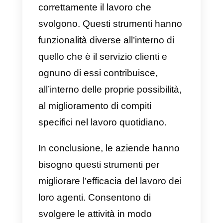
sono programmi o piattaforme
che aiutano
i team di assistenza
clienti
nelle aziende a svolgere u
lavoro più efficiente e idoneo.
Molti di questi strumenti sono
sviluppati per risolvere diversi tipi
di problemi. Ad esempio,
l’accumulo di messaggi o ticket, l
gestione della comunicazione, la
gestione delle attività o la
connessione tra diversi social
network o app di messaggistica