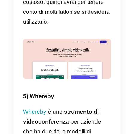
combinazione offre a Typeform
ottimi tassi di completamento dei
moduli, il che significa che puoi
ottenere risultati migliori e più.
Typeform è una piattaforma che
puoi utilizzare non solo per
crear
moduli formulari, ma anche per
eseguire sondaggi dinamici.
L’obiettivo di Typeform è
raccogliere e condividere
informazioni in modo semplice ed