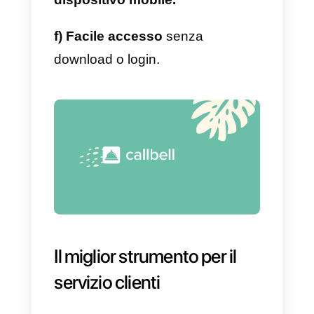
vogliono
connettersi in tempo
reale con i propri clienti
e con
coloro che vorrebbero farlo.
Drift è sul mercato da poco
tempo, è operativo dal 2015, ma
la sua popolarità è cresciuta
rapidamente nei mercati, poiché
attualmente circa 50.000 aziende
utilizzano i suoi servizi, tuttavia,
questo strumento è piuttosto