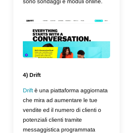
In sintesi, Callbell è
un’applicazione che ti consente d
servire i clienti in modo
collaborativo da diverse
piattaforme in un unico luogo e
ovunque tu voglia. Hai solo
bisogno di Internet e di un
dispositivo portatile. Se vuoi
saperne di più su questo
strumento,
clicca qui.