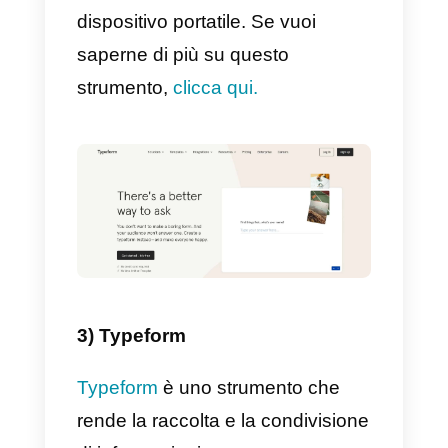
appositamente progettato per i
team di supporto, vendita e
assistenza clienti online. Ciò
significa che puoi collegare
diversi canali di comunicazione
come
WhatsApp, Telegram,
Instagram o Facebook
Messenger
in un unico posto. D
lì potrai occuparti di tutti i tuoi
clienti in modo collaborativo
insieme al tuo team e disporre di