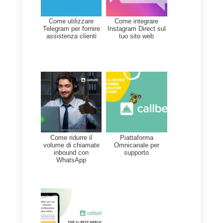
nostro gradimento e così
personalizzarlo. È un sistema
flessibile, che rende possibile
aumentare la capacità delle
stanze a seconda delle
dimensioni della tua azienda.
Alcune delle caratteristiche più
importanti di Whereby sono:
a) Personalizzazione
del sistem
con sfondi e loghi.