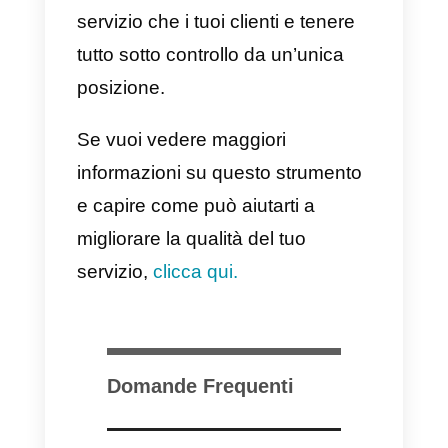
Whereby
è uno
strumento di
videoconferenza
per aziende
che ha due tipi o modelli di
riunione: sale team e sale
personali. Le sale pensate per i
team di lavoro
sono spazi di
incontro condivisi per progetti di
gruppo o incontri con i clienti.
Generalmente queste sale hann
un limite di persone più alto e
consentono di trasmettere e