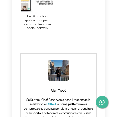
b) Registrare, scaricare e
condividere
gli incontri.
c) Condividi lo schermo
con il
resto dei partecipanti.
d) Aumenta la capienza
della
sala riunioni.
e)
Partecipa dal tuo
computer o
dispositivo mobile.