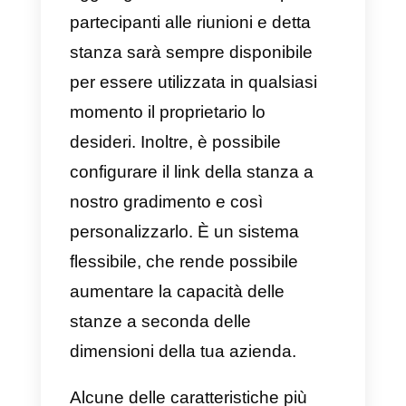
4) Drift
Drift
è una piattaforma aggiornata
che mira ad aumentare le tue
vendite ed il numero di clienti o
potenziali clienti tramite
messaggistica programmata
tramite e-mail e chat online. In
poche parole, è uno
strumento d
comunicazione per le vendite e
il servizio clienti.