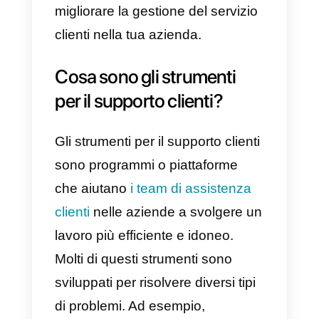
aiuto, si aspetta di ricevere una
risposta rapida e gestita nel mod
più pulito possibile, senza intoppi
o difficoltà, ed è qui che entra in
gioco il ruolo degli strumenti per i
team di supporto. Questi sono
incaricati di prendere la richiesta
del cliente, di seguirla e di
affidarla al responsabile ideale.
Come puoi vedere ci sono molte
informazioni interessanti, per