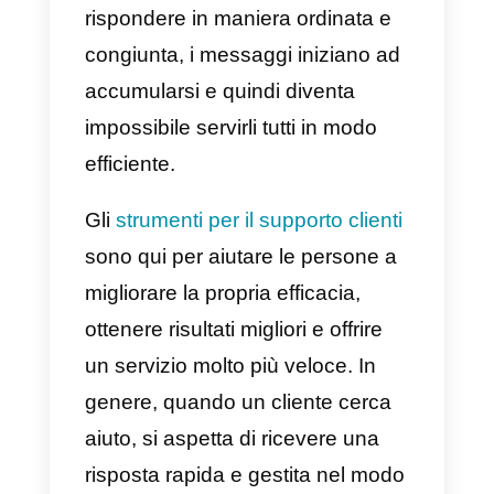
tendono ad avere una grande
mole di messaggi di ogni tipo. Ci
può comportare richieste da nuov
clienti e richieste di risoluzione de
problemi da parte dei clienti
attuali. Alcuni dei maggiori
problemi i team di supporto hann
solitamente è la congestione o u
gran numero di richieste
quotidiane. Non avendo modo di
rispondere in maniera ordinata e