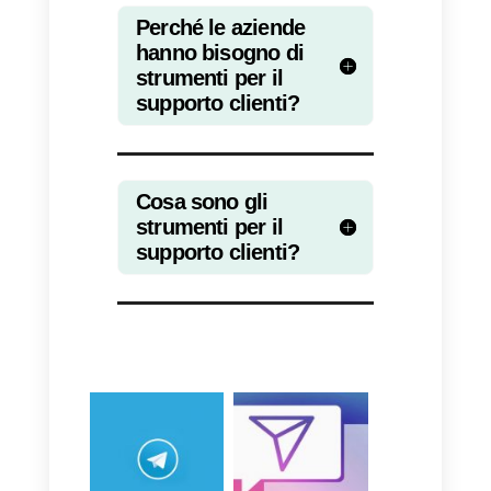
condividere schermi con altri
utenti.
Con le
stanze personali
ogni
utente avrà la possibilità di
aggiungere fino a dodici ospiti o
partecipanti alle riunioni e detta
stanza sarà sempre disponibile
per essere utilizzata in qualsiasi
momento il proprietario lo
desideri. Inoltre, è possibile
configurare il link della stanza a