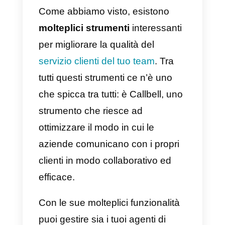
costoso, quindi avrai per tenere
conto di molti fattori se si desider
utilizzarlo.
5) Whereby