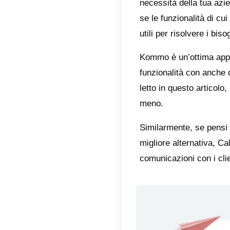
Kommo 
ma, co
Ecco p
Vantag
Kommo o
miglior
1) Crea
2) Pip