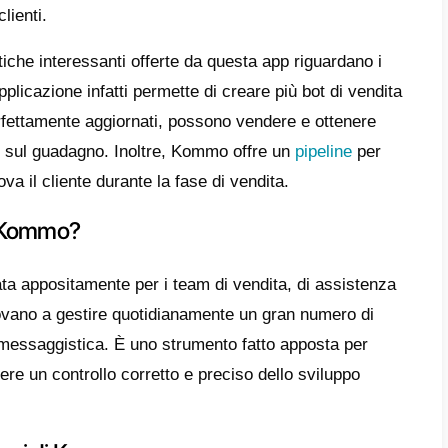
nstagram e lo stesso WhatsApp.
to articolo, parleremo del
funzionamento d
re alternativa sul mercato.
 sono funzionalità offerte da Kom
o
è di base un
CRM
incentrato interamente 
cazione di tipo multicanale offerta da Komm
zando diversi metodi come messaggi, e-mail 
esto strumento presenta funzionalità ben sp
 vendita e di supporto, portandoli a svilupp