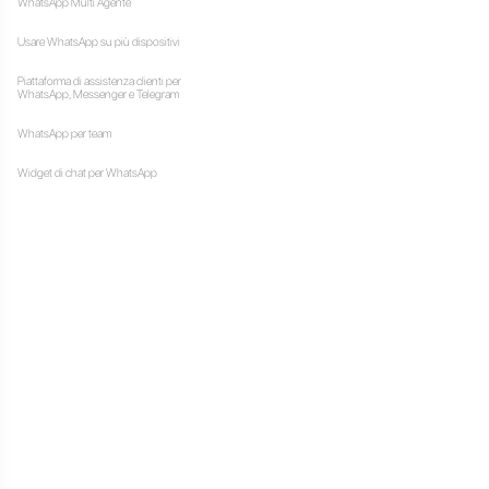
iescono quotidianamente a
n niente e nessuno.
are, dipende da WhatsApp
gliorie nella comunicazione
e
WhatsApp
non possiede
sta app di messaggistica in
e di supporto
. Tra le
gestione delle attività del
n canali di comunicazione