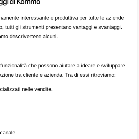
ivo.
este opzioni ritroviamo l’automazione: prop
ta come una specie di CRM, ci permette di 
si che generalmente devono essere effettuat
tamente manuale. Tra di essi abbiamo l’inv
o le chiamate ai clienti.
a delle caratteristiche interessanti offerte 
vendita: questa applicazione infatti permette 
gurati che, se perfettamente aggiornati, po
tizzazioni anche sul guadagno. Inoltre, Ko