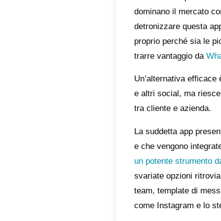
Indic
Qua
Chi
Van
Kom
atti
La 
Se dob
domina
detroni