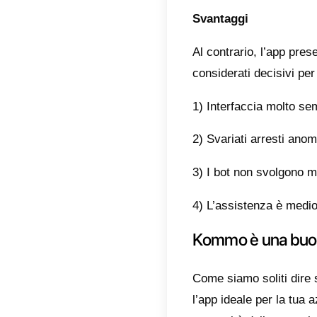
compren
Chi p
Questa 
o call 
interaz
gestire
aziend
Vanta