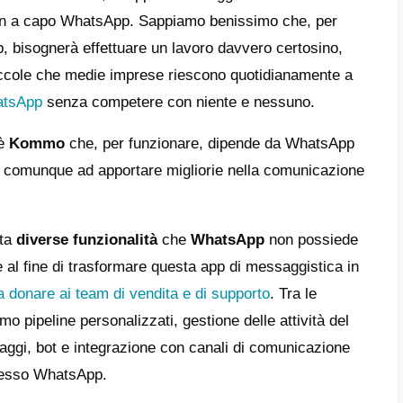
e
li sono funzionalità offerte da Kommo?
 può utilizzare Kommo?
taggi e svantaggi di Kommo
mo è una buona opzione per la tua
vità?
migliore alternativa a Kommo?
biamo parlare di comunicazione, le app di m
no il mercato con a capo WhatsApp. Sappi
zzare questa app, bisognerà effettuare un l