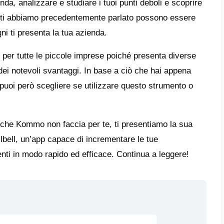
è un’app estremamente interessante e produ
me ben sappiamo, tutti gli strumenti presen
erché oggi vogliamo descrivertene alcuni.
gi
ffre molteplici funzionalità che possono ai
ie nella comunicazione tra cliente e azienda.
zione di Bot specializzati nelle vendite.
eline CRM