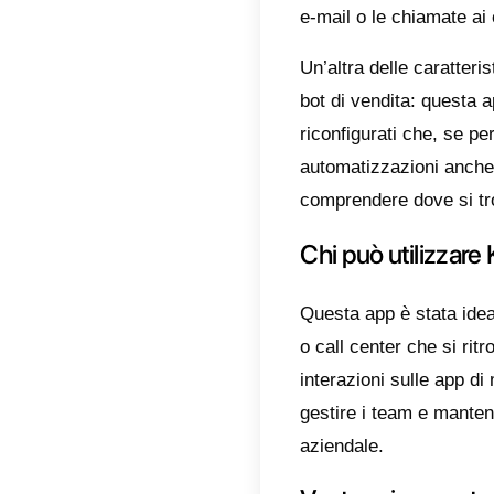
come I
In ques
miglio
Quali
Komm
comuni
utiliz
app. Qu
team di