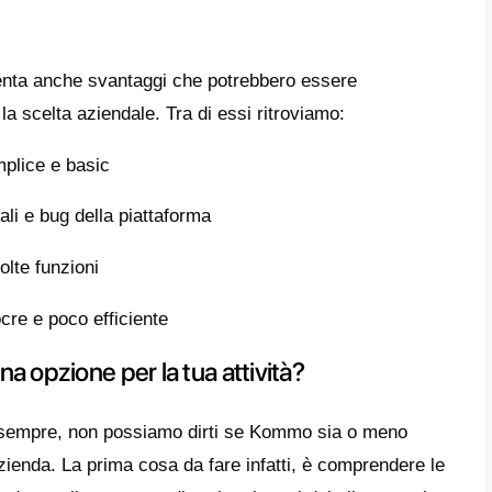
dere dove si trova il cliente durante la fase
uò utilizzare Kommo?
app è stata ideata appositamente per i team
center che si ritrovano a gestire quotidian
ioni sulle app di messaggistica. È uno stru
 i team e mantenere un controllo corretto e 
ale.
ggi e svantaggi di Kommo