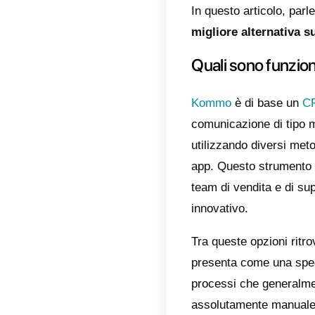
propri
trarre 
Un’alte
e altri
tra cli
La sud
e che v
un pote
svariat
team, 