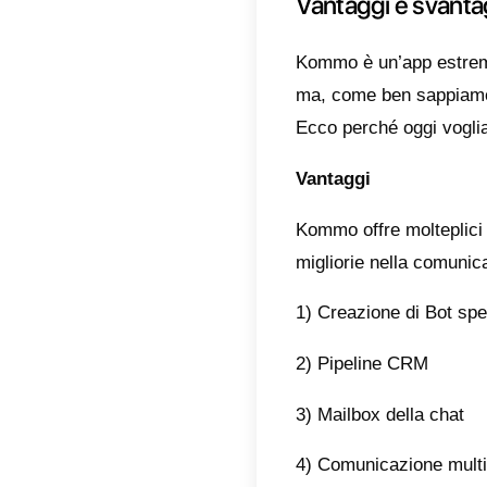
innovat
Tra qu
presen
proces
assolu
e-mail 
Un’altr
bot di 
riconfi
automa