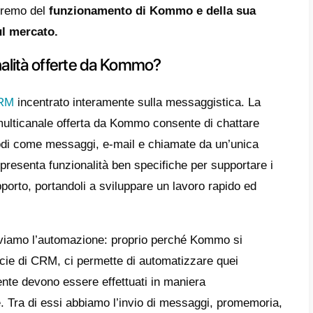
o perché sia le piccole che medie imprese r
vantaggio da
WhatsApp
senza competere co
rnativa efficace è
Kommo
che, per funzion
 social, ma riesce comunque ad apportare mi
ente e azienda.
detta app presenta
diverse funzionalità
ch
engono integrate al fine di trasformare que
nte strumento da donare ai team di vendita 
e opzioni ritroviamo pipeline personalizzati, 
template di messaggi, bot e integrazione co