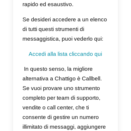
4) Chatbot
5) Fatturazione.
6) Controllo dello stock su
WhatsApp.
Svantaggi
1) Prezzo elevato per la poca
varietà di canali di comunicazion
(
solo WhatsApp
)