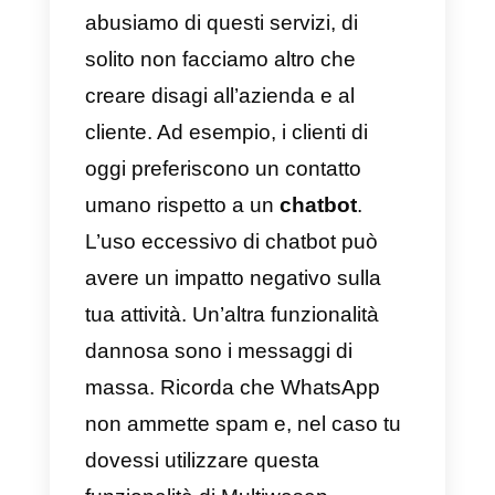
abbiamo alcune estremamente
utili per i team di vendita e
supporto. Come ad esempio,
WhatsApp Multi agente
,
CRM
per
WhatsApp
, Chatbot, Analisi
sul tuo business, monitoraggio de
tuoi agenti e messaggi di massa.
Tuttavia, alcuni di questi punti no
sono di grande beneficio per le
aziende dal momento che, se
abusiamo di questi servizi, di