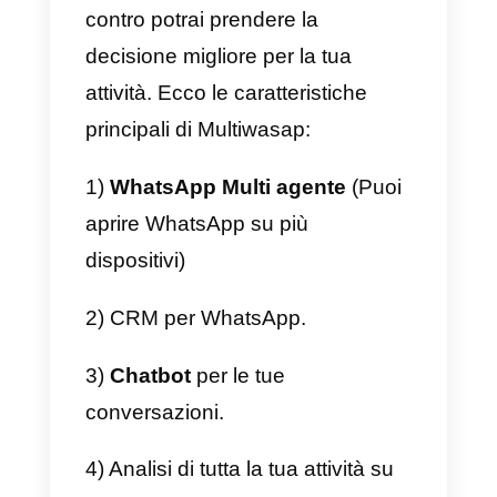
dovessi utilizzare questa
funzionalità di Multiwasap,
correresti il rischio di perdere il tu
account WhatsApp.
Abbiamo creato questo articolo
per questi e molti altri motivi.
Quindi sta a te decidere se
questo strumento è ciò di cui la
tua azienda ha bisogno. Ti
mostreremo
cos’è Multiwasap e 