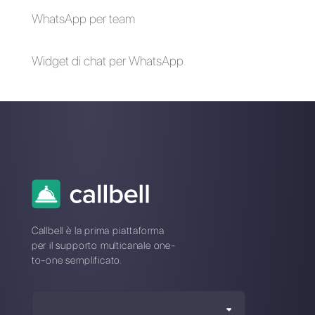
Saysimple
Alan Trovò
Sull’autore: Ciao! Sono Alan e sono il responsabile
marketing a
Callbell
, la prima piattaforma di
comunicazione pensata per aiutare team di vendita e
di supporto a collaborare e comunicare con i clienti