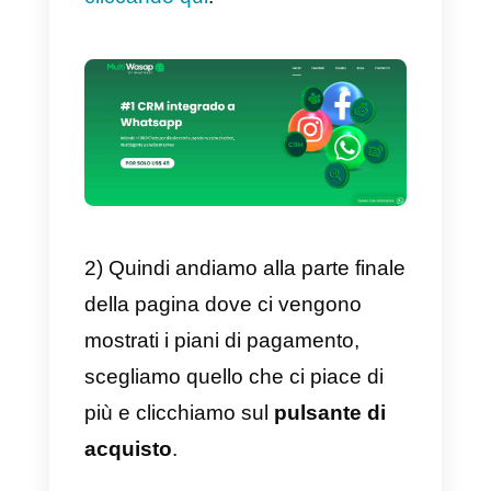
dispositivi)
2) CRM per WhatsApp.
3)
Chatbot
per le tue
conversazioni.
4) Analisi di tutta la tua attività su
WhatsApp.
5) Monitoraggio dei tuoi agenti.
6)
Messaggi di massa
.