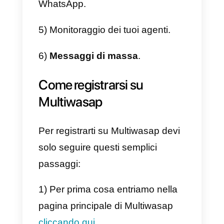
suoi pro e contro.
Caratteristiche principali
Grazie a questa lista di pro e
contro potrai prendere la
decisione migliore per la tua
attività. Ecco le caratteristiche
principali di Multiwasap:
1)
WhatsApp Multi agente
(Puoi
aprire WhatsApp su più