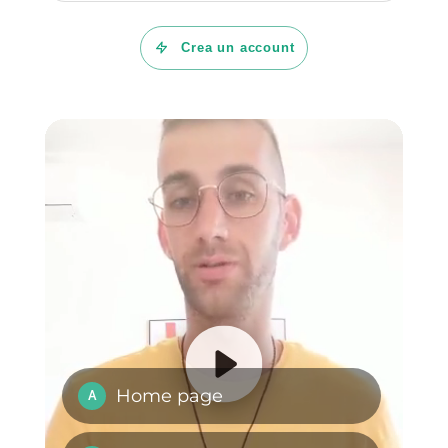
puoi fare clic qui
.
Domande Frequenti
Cos’è Multiwasap
Quali sono i Pro e
i Contro di
Multiwasap