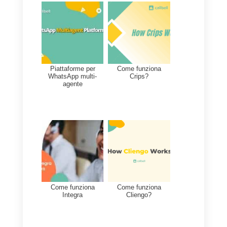
con i propri clienti. Questi
strumenti permettono di migliorar
i processi di vendita e supporto,
mantenere i portafogli organizzati
offrire una migliore efficienza del
lavoro e importanti integrazioni
per eseguire le attività in modo
rapido ed esaustivo.
Se desideri accedere a un elenc
di tutti questi strumenti di