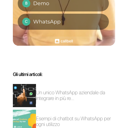
Piattaforme per
Come funziona
WhatsApp multi-
Crips?
agente