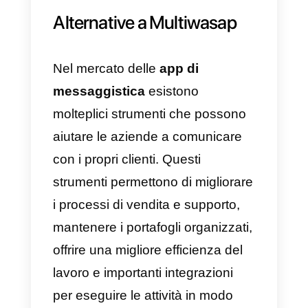
Multiwasap. In questa sezione ti
mostreremo i vantaggi e gli
svantaggi dell’utilizzo di questa
piattaforma.
Vantaggi
1)
WhatsApp Multi agente.
2) CRM per la tua azienda su
WhatsApp.
3) Analisi specializzate.