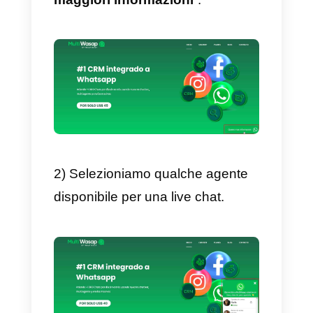
2) Quindi andiamo alla parte final
della pagina dove ci vengono
mostrati i piani di pagamento,
scegliamo quello che ci piace di
più e clicchiamo sul
pulsante di
acquisto
.