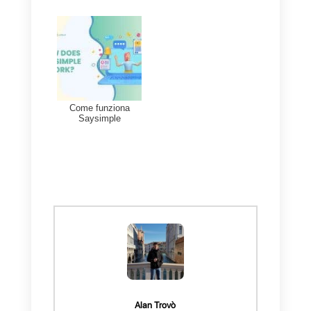
messaggistica, puoi vederlo qui:
Accedi alla lista cliccando qui
In questo senso, la migliore
alternativa a Chattigo è Callbell.
Se vuoi provare uno strumento
completo per team di supporto,
vendite o call center, che ti
consente di gestire un numero
illimitato di messaggi, aggiungere
collaboratori ai tuoi team di