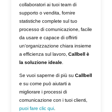
2) Avendo così tante funzionalità,
il sistema diventa un po’ pesante.
3) Servizio clienti un po’ scadente
4)
Chatbot
e messaggi di massa
possono essere un’arma a
doppio taglio, visto che WhatsAp
li penalizza.