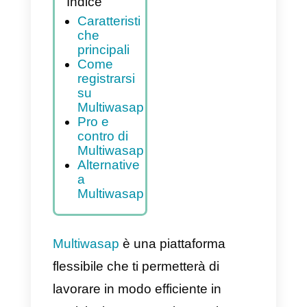
Indice
Caratteristi
che
principali
Come
registrarsi
su
Multiwasap
Pro e
contro di
Multiwasap
Alternative
a