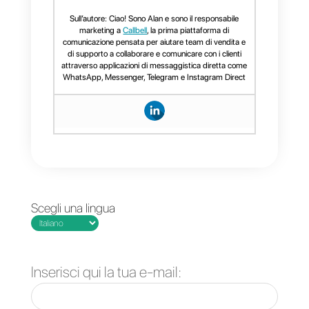
supporto o vendita, fornire
statistiche complete sul tuo
processo di comunicazione, facil
da usare e capace di offrirti
un’organizzazione chiara insiem
a efficienza sul lavoro,
Callbell è
la soluzione ideale
.
Se vuoi saperne di più su
Callbel
e su come può aiutarti a
migliorare i processi di
comunicazione con i tuoi clienti,