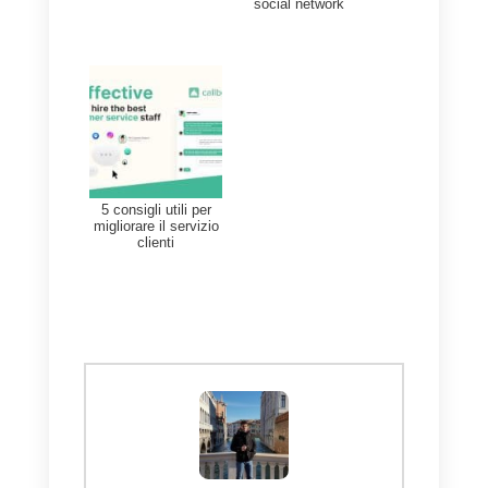
Quale strumento può
aiutarmi a ottenere queste
metriche?