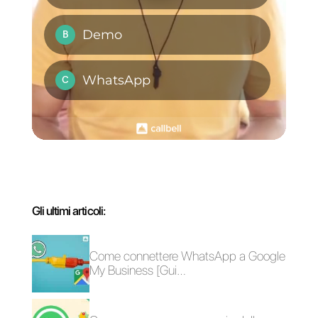
tutti i tuoi contatti. Se vuoi sapern
di più su Callbell,
clicca qui.
Domande Frequenti
Quale strumento
può aiutarmi a
ottenere queste
metriche?