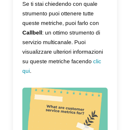
6) Routing automatico
Disponibile solo negli account ch
utilizzano il routing automatico
della chat. Questo rapporto
mostra, in base alle parole chiav
configurate nel flusso di routing
automatico, come sono state
distribuite le chat che hanno
interagito con il bot di routing
automatico.