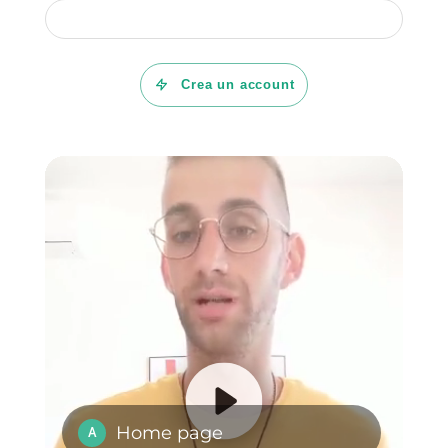
WhatsApp, Facebook Messenger
Instagram Direct o Telegram in u
unico posto e gestirli con il
numero di agenti di cui hai
bisogno.
Inoltre, Callbell offre una serie di
strumenti secondari aggiuntivi pe
i team di vendita e supporto, che
può aiutarti a sviluppare un lavor
migliore e una gestione efficace d