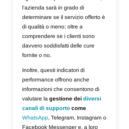
forse è necessario apportare
alcune migliorie per ridurre quest
tempo e ottenere una migliore
qualità del servizio fornito. In
questo articolo ti mostreremo
8
metriche sul servizio clienti ch
il tuo team dovrebbe monitorar
per migliorare il servizio.
Quali sono le metriche del
servizio clienti?