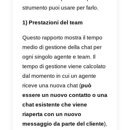
davvero soddisfatti delle cure
fornite o no.
Inoltre, questi indicatori di
performance offrono anche
informazioni che consentono di
valutare la
gestione dei
diversi
canali di supporto
come
WhatsApp
, Telegram, Instagram 
Facebook Messenger e, a loro
volta, di determinare le
opportunità di miglioramento