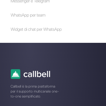
Messenger per il
JivoChat?
customer service
Come migliorare il
Le 3+ migliori
servizio clienti di
applicazioni per il
un'azienda B2B
servizio clienti nei
social network