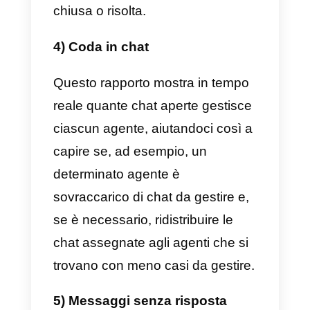
chat esistente che viene
riaperta con un nuovo
messaggio da parte del cliente
)
al momento in cui l’agente chiude
la conversazione. Quindi questo
rapporto ci aiuta a capire quanto
tempo, in media, ogni agente
impiega per gestire una chat
assegnatagli e confrontare le
proprie prestazioni con altri agent
all’interno dell’account.