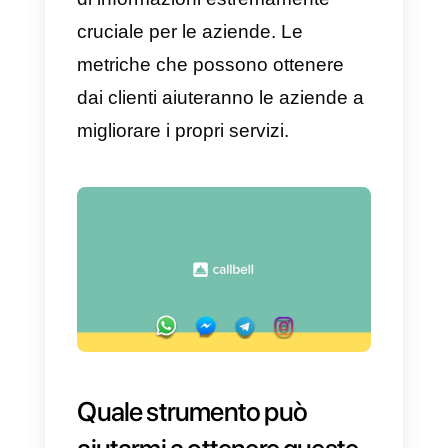
e poi con un agente
) fino al
momento in cui l’agente
reindirizza la chat al bot. Questo
grafico considera anche la parola
chiave del bot scelta dal cliente:
questo permette di confrontare il
tempo medio di gestione tra gli
agenti a seconda della tipologia d
pratica gestita.
Se ti stai chiedendo con quale
strumento puoi ottenere tutte