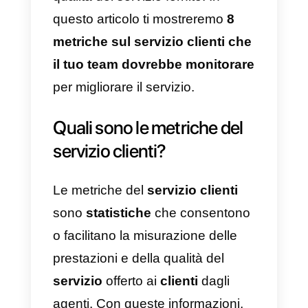
cliente post-vendita è un fattore
decisivo quando i clienti vogliono
continuare con una piattaforma o
un prodotto.
Il
monitoraggio delle metriche
del
servizio clienti può aiutare a
identificare aree specifiche di
miglioramento. Ad esempio, se il
tempo medio di risoluzione in un
conversazione dei tuoi agenti di
servizio è superiore a 10 ore,