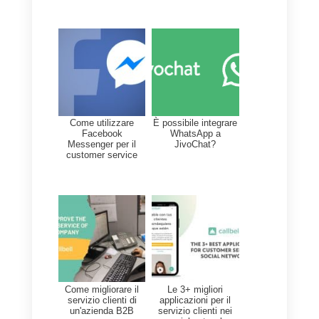
importanti in base ai quali le
persone preferirebbero un
servizio rispetto a un altro. Il
nostro personale del servizio
clienti ha un contatto diretto con l
persone. Pertanto, sono una font
di informazioni estremamente
cruciale per le aziende. Le
metriche che possono ottenere
dai clienti aiuteranno le aziende a
migliorare i propri servizi.