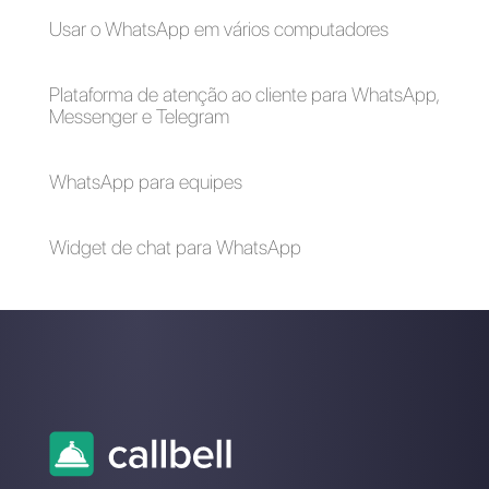
WhatsApp com
WhatsApp ao
vários usuários
Salesforce?
simultaneamente
Como criar um link
Como conectar o
com o teu número
WhatsApp ao
do WhatsApp [Guia
Salesforce | Callbell
2024]