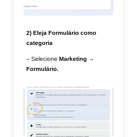
soltar. A ideia disso é poder
aceder ao administrador de
modelos e não enviar um
modelo para sua revisão.