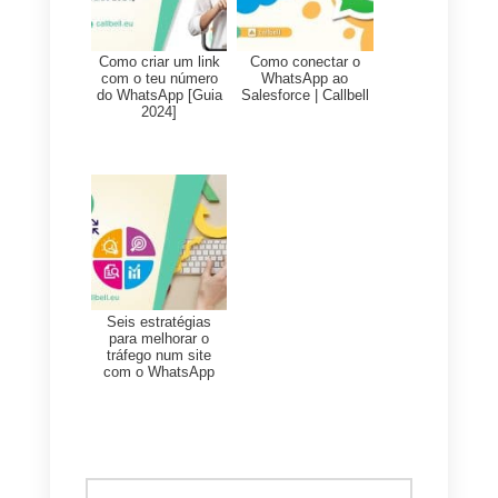
Número máximo de
componentes e seções
Você pode agregar até 8
componentes em cada seção.
Uma pergunta de opção