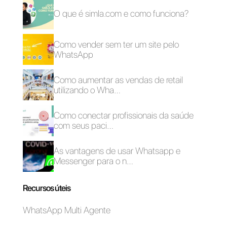
melhores formatos de
comunicação e assim
afiançando a relação com
seus clientes
usando o
WhatsApp Flows
.
Como usar o
É possível integrar o