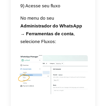
acesso ou Telefone.
Assim é como se vê um
componente de
opção
múltipla: