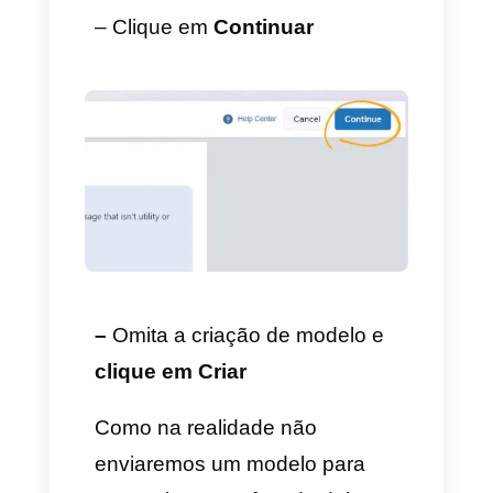
– Selecione
Marketing
→
Formulário.
3) Personalize o seu modelo