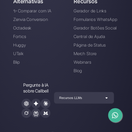
Alan Trovò
Sobre o autor: Olá! Eu sou Alan e sou o gerente do
marketing da
Callbell
. a primeira plataforma de
comunicação projetada para ajudar as equipes de
vendas e suporte a colaborar e se comunicar com os
clientes por meio de aplicativos de mensagens
diretas, como WhatsApp, Messenger, Telegram e
Instagram Direct
Escolha um idioma