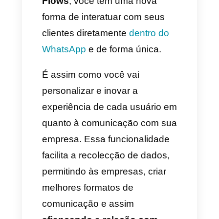
arrastar e soltar.
9) Acesse seu fluxo
No menu do seu
Administrador do WhatsApp
→
Ferramentas de conta
,
selecione Fluxos: