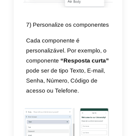
5) Agregar Seções
Você pode criar várias seções
como parte de um fluxo
clicando em
+ Agregar novo
à
esquerda e dando-lhe um nome
a sua tela: