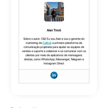
múltipla se considera um
componente,
independentemente do número
de opções.
O número máximo de seções
pelo
WhatsApp Flow
também
é
8
.