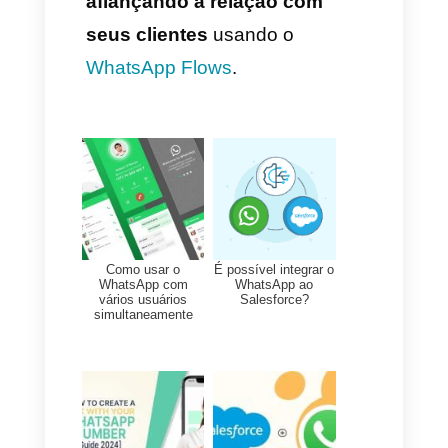
Você vai encontrar seu
Flow
com a seguinte nomenclatura:
Modelos de
mensagens_TEMPLATE_NA
ME_MARKETING_XXXX