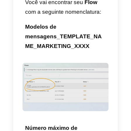
Um
seletor de datas
se vê
assim: