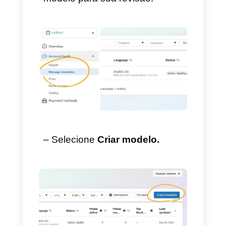
Facebook Business
→
Administrador do WhatsApp
,
ou clique
aqui
.
– Nas Ferramentas da conta →
Selecione
Modelos de
mensagens.
Isso será muito benéfico para
nós devido a que permitirá usar
o
gerador de modelos
e usar a
funcionalidade de arrastar e