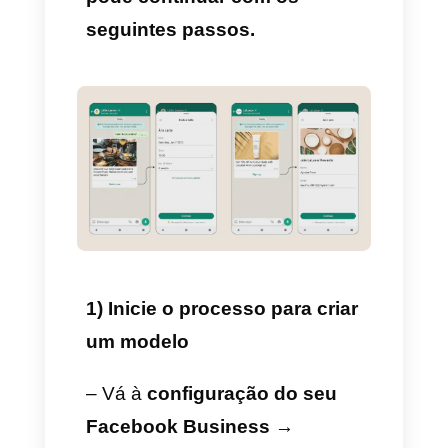
de
arrastar e soltar
no
WhatsApp Manager
, sem
escrever uma linha de código.
Cabe destacar que é 100%
necessário contar com uma
conta do
WhatsApp Business
Platform
.
Se você já tem uma conta,
pode continuar com os
seguintes passos.