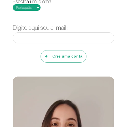
Em conclusão
Assim é como você pode criar
um fluxo do
WhatsApp
em
poucos passos
sem uma linha
de código
, com essa
funcionalidade do
WhatsApp