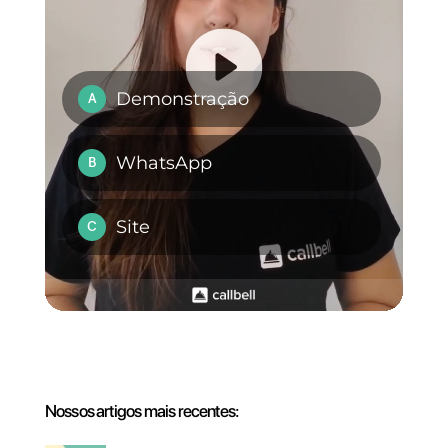
Flows
, você tem uma nova
forma de interatuar com seus
clientes diretamente
dentro do
WhatsApp
e de forma única.
É assim como você vai
personalizar e inovar a
experiência de cada usuário em
quanto à comunicação com sua
empresa. Essa funcionalidade
facilita a recolecção de dados,
permitindo às empresas, criar