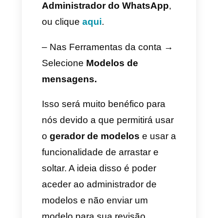
1) Inicie o processo para criar
um modelo
– Vá à
configuração do seu