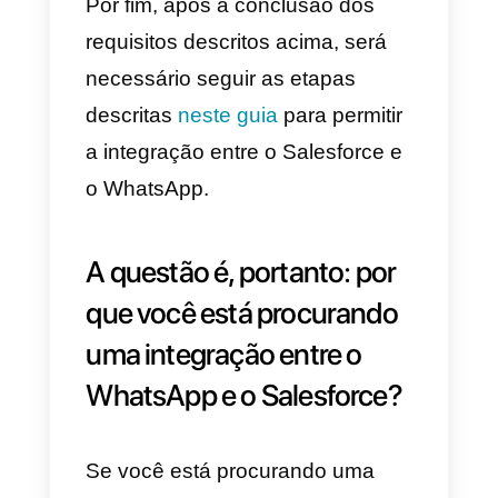
WhatsApp e respondam a partir
do Salesforce Service Console,
você deve primeiro ser
um
cliente do Salesforce
. Além
disso, você precisa atender a
alguns requisitos adicionais:
1)
Possui o Lightning Experience
ou o Salesforce Classic nas
versões Enterprise, Performance
Unlimited ou Developer.