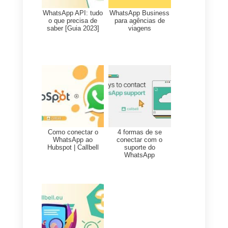
provavelmente não é a solução
certa.
Se você estiver procurando por
uma ferramenta que responda a
este segundo caso de uso,
recomendamos que experimente
o
Callbell
.
O Callbell é uma plataforma
simples, também disponível em
um aplicativo móvel, que permite