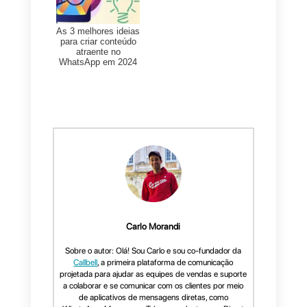
centralizar solicitações de
assistência de aplicativos de
mensagens diretas, como o
WhatsApp, em uma única
solução e garantir que eles
seja
gerenciados de forma
colaborativa
por uma equipe
comercial ou suporte.
Para mais informações, você
pode visitar
a página inicial da
Callbell a partir daqui.