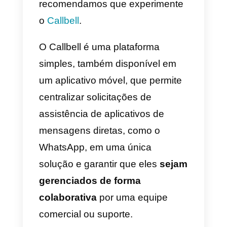
maneira de
integrar o WhatsAp
aos canais de suporte ao
cliente
, além dos canais já
suportados na sua conta do
Salesforce, a integração descrita
acima atende às suas
necessidades.
Se, em vez disso, você usar o
WhatsApp como uma ferramenta
de vendas e estiver procurando