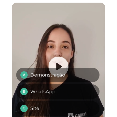
WhatsApp API: tudo
WhatsApp Business
o que precisa de
para agências de
saber [Guia 2023]
viagens
Como conectar o
4 formas de se
WhatsApp ao
conectar com o
Hubspot | Callbell
suporte do
WhatsApp