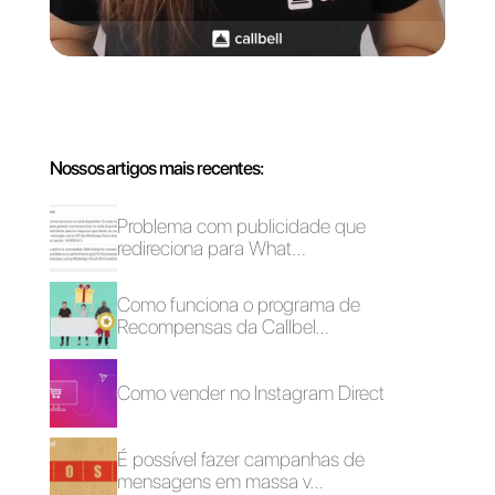
As 3 melhores ideias
para criar conteúdo
atraente no
WhatsApp em 2024