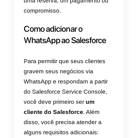
poderão gerenciar a solicitação
por meio do Service Cloud
Console
, com a possível
integração dos bots Einstein.
2)
Enviando para as
notificaçõe
de contato pré-aprovadas pelo
WhatsApp
e apenas de acordo
com os usos permitidos
(principalmente relacionados à
necessidade de entrar em