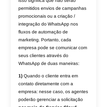
de uma conta do Facebook
Business Manager.
É importante esclarecer
imediatamente que o objetivo
dessa integração é
fornecer
assistência ao cliente
por meio
deste
novo canal de
comunicação
, apenas e se
solicitado pelo cliente. Portanto,
isso significa que não serão