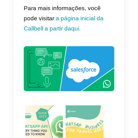
uma solução que permita à su
equipe de vendas colaborar
dentro do que pode ser descrito
como um “
WhatsApp por equipe
”
(com uma pegada muito
semelhante à que é usada) uma
experiência tradicional de
mensagens em que o vendedor
pode conversar em tempo real
com o cliente), então a integraçã
fornecida pelo Salesforce