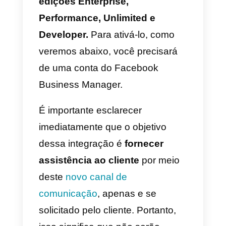
canal favorito , da mesma
maneira que já era possível
através de SMS, telefone, email
ou Facebook Messenger.
Essa nova integração, conforme
relatada pelo Salesforce, aplica-
se ao
Lightning Experience na
edições Enterprise,
Performance, Unlimited e
Developer.
Para ativá-lo, como
veremos abaixo, você precisará