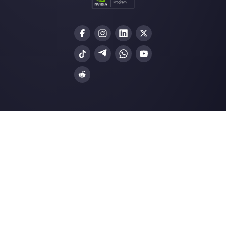
É possível fazer campanhas de
mensagens em massa v…
Como mostrar o nome do agente n
mensagens do Wha…
Recursos úteis
WhatsApp Multi Agente
Usar o WhatsApp em vários computadores
Plataforma de atenção ao cliente para What
Messenger e Telegram