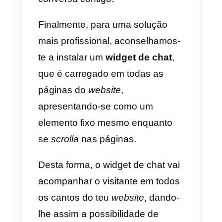
Os sites referidos vão possibilitar
te
criar com total autonomia
e
muito facilmente os links que
poderás depois integrar no teu
site (como veremos no próximo
parágrafo) ou numa publicação
de Facebook, Instagram ou de
outra rede social.