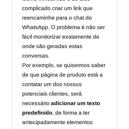
Exemplo: se o teu número é
+39 34567879, o link do
WhatsApp será
https://wa.me/3934567879
Por esta altura, bastará um cliqu
para abrir a conversa e começar
a conversar de imediato, mesmo
que o número de telefone não
tenha sido salvo anteriormente n
agenda do cliente.