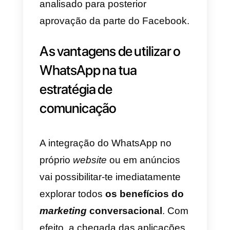
forma de
expandir as próprias
vias de comunicação
online
,
orientando-se particularmente e
direção às redes sociais e,
sobretudo, ao Facebook.
Muitos já começaram a dar os
primeiros passos,
criando
anúncios e patrocínios
para
oferecer os seus produtos ou
serviços através da famosa rede
social com chancela Zuckerberg.