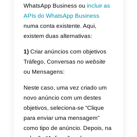
mais profissional, aconselhamos-
te a instalar um
widget de chat
,
que é carregado em todas as
páginas do
website
,
apresentando-se como um
elemento fixo mesmo enquanto
se
scrolla
nas páginas.
Desta forma, o widget de chat vai
acompanhar o visitante em todos
os cantos do teu
website
, dando-
lhe assim a possibilidade de