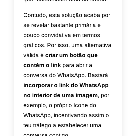
permite-te monitorizar as
estatísticas de cada link criado n
plataforma.
Em alternativa, sugerimo-vos o
WhatsHash
, que propõe uma
solução imediata para gerar o lin
para o WhatsApp, existindo
também aqui a possibilidade de
configurar a mensagem
predefinida.