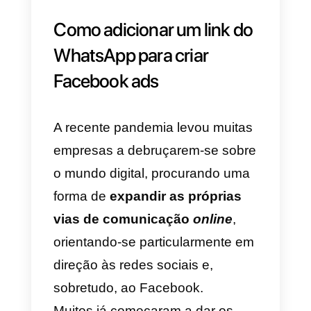
de garantir que o link
anteriormente gerado está bem
integrado na tua página
web
.
Conselho:
para aumentar
drasticamente as probabilidades
do tráfego gerado ser convertido
em conversas, deverás garantir
que o link para o WhatsApp
aparece em todas as páginas do
teu
website
.