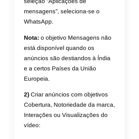
iniciar a comunicar contigo a
qualquer momento, onde quer
que se encontre. Podes instalar 
nosso widget de chat
gratuitamente
a partir deste link
.
Basta-te criar uma conta na
Callbell, copiar o código do widge
da
dashboard
e colá-lo em todas
as páginas do teu
website
. Neste
contexto, aconselhamos-te a