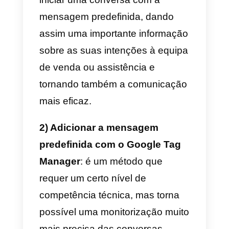
contatar um dos nossos
potenciais clientes, será
necessário
adicionar um texto
predefinido
, de forma a ter
antecipadamente elementos
onde sustentar a conversa.
Para fazer isso, podemos seguir
dois caminhos:
1) Adicionar a mensagem
predefinda ao link do