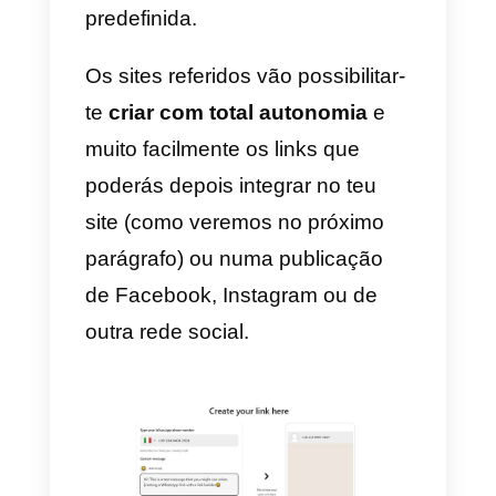
competência técnica, mas torna
possível uma monitorização muit
mais precisa das conversas.
Para esta opção, convidamo-vos
a seguir
este guia.
A monitorização das conversas
do WhatsApp abre caminho a
insights
muito interessantes,
tornando
possível clarificar o
interesse dos usuários