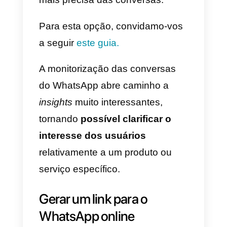
WhatsApp:
é um método fácil e
rápido; basta utilizar o parâmetro
text
no interior do URL do
WhatsApp e inserir o texto que s
quer fazer aparecer como
mensagem predefinida.
O texto contido no URL deverá
ser codificado em carateres
ASCII, utilizando
%20
em vez de
espaços. De seguida, um