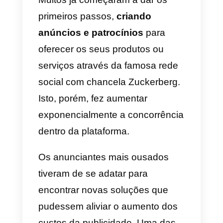
Uma primeira solução para
integrar o link para o WhatsApp
no teu
website
é
simplesmente
copiar o link
para o interior das
páginas
web
e dar ao usuário a
possibilidade de clicar quando
quer estabelecer uma conversa.
Contudo, esta solução acaba por
se revelar bastante primária e
pouco convidativa em termos
gráficos. Por isso, uma alternativ