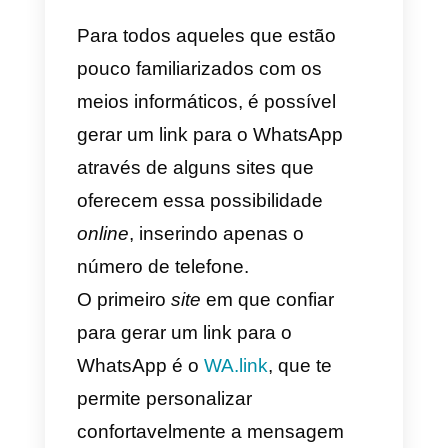
exemplo de URL com a
mensagem predefinida “Bom dia,
como posso criar uma conta?
Obrigado/a”:
https://wa.me/390000000000?
text=Bom%20dia,%20como%20
osso%20criar%20uma%20conta
%20Obrigado/a
Ao clicar no link, o usuário poder
iniciar uma conversa com a