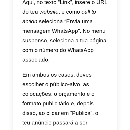
instalá-lo via Google Tag
Manager seguindo
este breve
guia
.
Como adicionar um link do
WhatsApp para criar
Facebook ads
A recente pandemia levou muitas
empresas a debruçarem-se sobr
o mundo digital, procurando uma