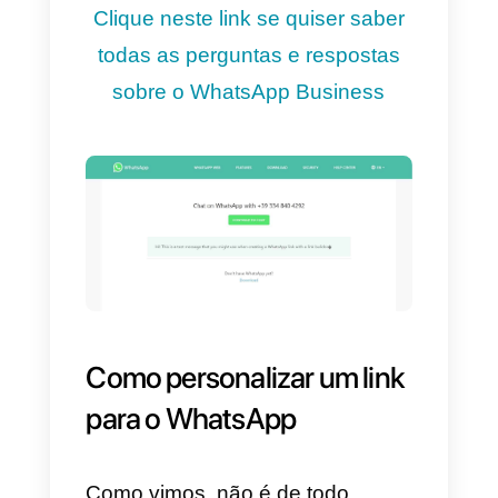
O link está estruturado desta
forma:
—
https
://
wa
.
me
/
— onde se
refere ao número de telefone
empresarial completo e em
formato internacional. Não se
podem incluir quaisquer zeros,
parêntesis ou hífens quando
adicionas o número em formato
internacional.