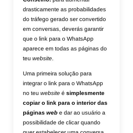
online
, inserindo apenas o
número de telefone.
O primeiro
site
em que confiar
para gerar um link para o
WhatsApp é o
WA.link
, que te
permite personalizar
confortavelmente a mensagem
predefinida através de uma
interface
user friendly
e intuitiva.
Para além disso, na sua versão
Premium, o site da WA.link