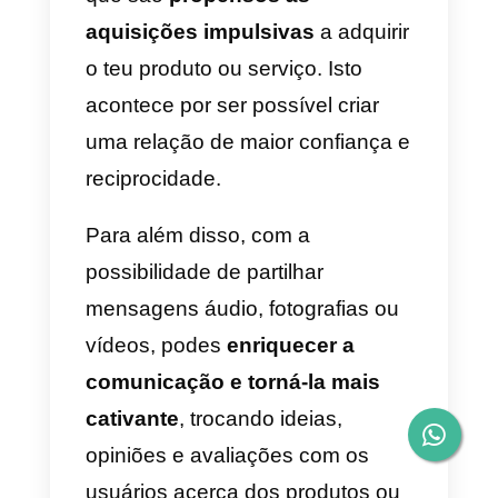
clique.
São anúncios que aparecem no
Facebook ou Instagram e que
abrem uma conversa com a
empresa através do WhatsApp
quando o usuário clica em
call to
action
.
Para criar estes anúncios é
necessário ter uma conta do
WhatsApp Business ou
incluir as