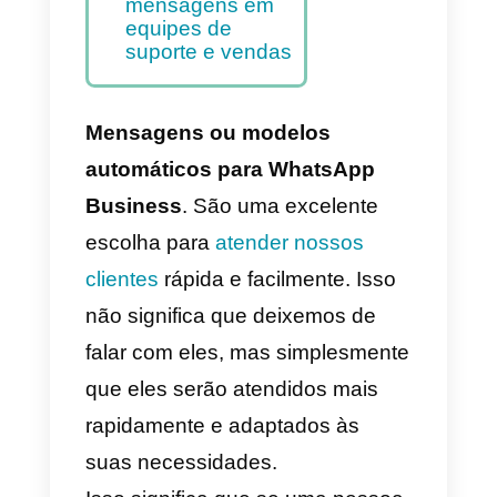
API do WhatsApp
Business?
17 modelos para
API de negócios
do WhatsApp
Use o Callbell
para usar
modelos de
mensagens em
equipes de
suporte e vendas
Mensagens ou modelos
automáticos
para WhatsApp
Business
. São uma excelente