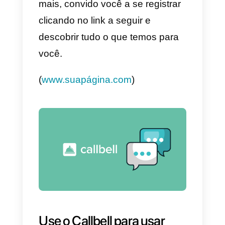
c)
Opa {{1}}! Vejo que não nos
falamos há algum tempo.
Você ainda tem dúvidas
sobre
nosso produto/serviço, gostaria
de saber se podemos conversar
um pouco mais e assim te ajudar
em tudo que precisar.
d)
Faz tempo que não temos
notícias suas!