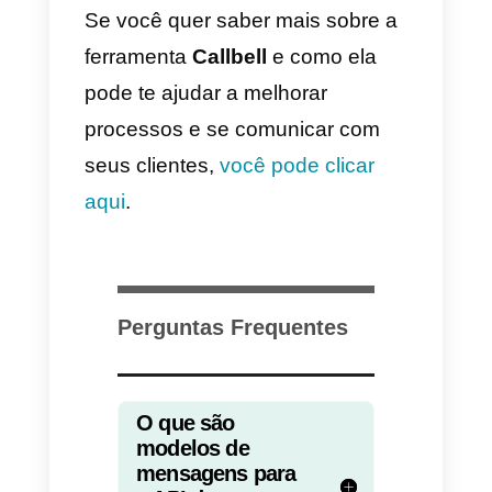
Desculpe pela inconveniência!
d)
Muito feliz em colaborar com
você! {{1}} 😊 Há mais alguma
coisa em que eu possa ajudá-lo
hoje?
e)
De nada, {{1}}! Por favor, deixe
me saber se você tiver mais
perguntas.
Modelos de call to action