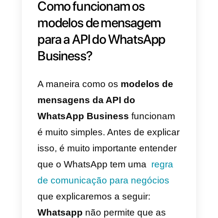
a variável seja o nome do agente
que pode ser configurado em
“Meu perfil na conta
Callbell
“. Ao
mesmo tempo, você pode optar
por usar a variável
(a variável
não tem limite de palavras)
par
inserir qualquer outra informação
necessária para se comunicar
com seus clientes.
Importante
: o WhatsApp