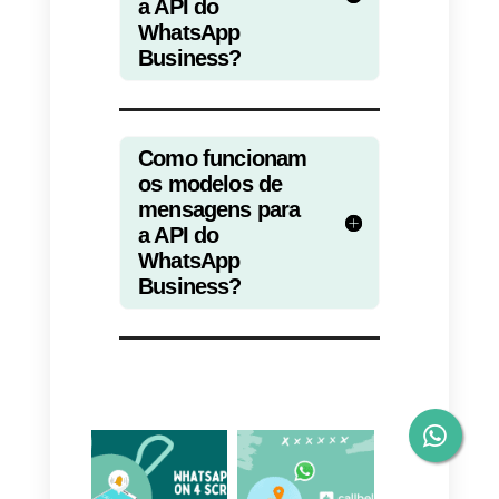
a)
Olá!
Você se lembra de nós? Vimos
que você está super interessado
em {{1}} e por isso preparamos
um ótimo desconto para você.
Entre no link a seguir para saber
tudo: (www. suapágina.com)
b)
Como vai?
Notamos que você não concluiu