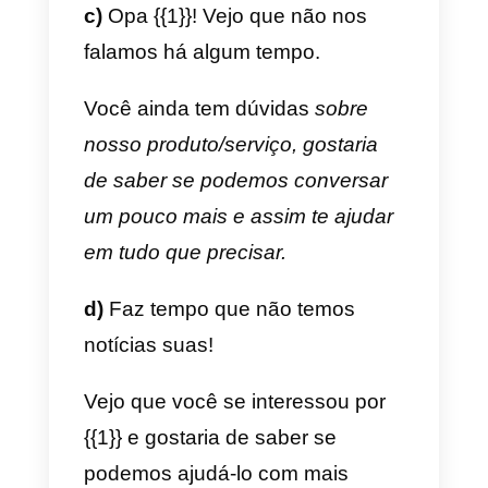
Um abraço!
b) No recebimento do
pagamento.
{{1}} Obrigado por efetuar o
pagamento! Já verificamos as
informações nele. Seu pedido
será enviado em até 24 horas.
Qualquer dúvida, você pode
entrar em contato conosco! Um