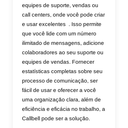
posso te ajudar hoje?
b)
Nosso horário de
funcionamento é de {{1}}.
Esperamos te ver pronto!
c)
No momento, estamos
enfrentando alguns problemas
técnicos com {{1}}. Nossa equipe
está trabalhando duro para que
tudo volte ao normal o mais
rápido possível.