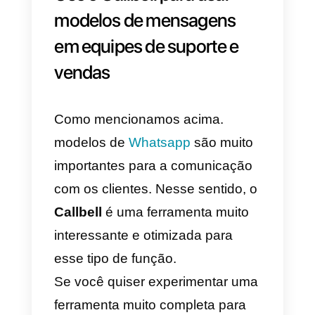
Vejo que você se interessou por
{{1}} e gostaria de saber se
podemos ajudá-lo com mais
informações ou talvez fazer uma
ligação para responder às suas
perguntas. Deixe-me saber o qu
você precisa 🙂
Modelos com respostas
rápidas
a)
Olá! Meu nome é {{1}}. Como