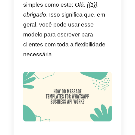
horas.
Passadas 24 horas desde a
última mensagem do cliente, voc
deve usar um modelo de
mensagem, que deve ser
previamente aprovado pelo
WhatsApp.
Importante:
os modelos devem
sempre conter uma variável; no
nosso caso, recomendamos que