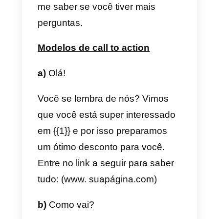
interessado em nosso serviço?
Espero que possamos conversar
um pouco mais sobre como
podemos trazer uma solução
para o seu negócio, lembre-se
que estaremos sempre aqui para
tirar suas dúvidas.
Saudações!
b)
{{1}},
sentimos sua falta na
(nome da empresa) 🙁