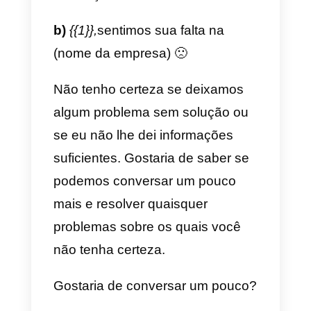
Sabemos que o seu tempo é
muito valioso, por isso queremos
prestar-lhe o melhor e mais rápid
serviço, como podemos ajudá-lo
Modelos para venda
a) em um pedido.
Olá, estamos escrevendo para
você para sua solicitação {{1}},
informe-nos se pudermos ajudá-
lo com mais alguma coisa.