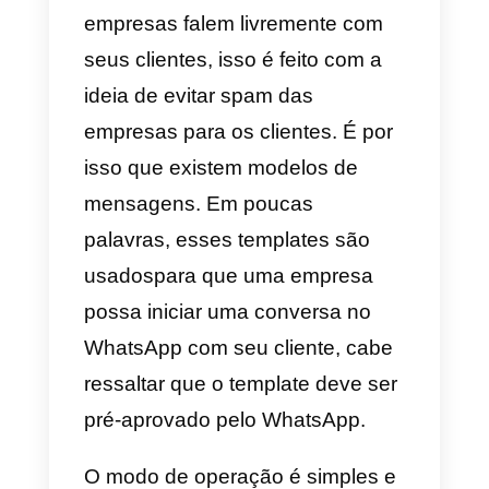
geralmente aprova modelos muit
simples como este:
Olá, {{1}},
obrigado
. Isso significa que, em
geral, você pode usar esse
modelo para escrever para
clientes com toda a flexibilidade
necessária.