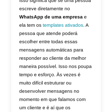
escolha para
atender nossos
clientes
rápida e facilmente. Isso
não significa que deixemos de
falar com eles, mas simplesment
que eles serão atendidos mais
rapidamente e adaptados às
suas necessidades.
Isso significa que se uma pessoa
escreve diretamente no
WhatsApp de uma empresa
e
ela tem os
templates ativados
. A