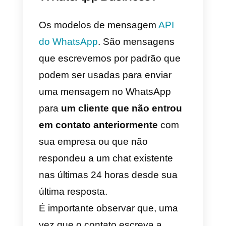
compartilhar com você podem se
editados ao seu gosto. Adapte-o
ao seu negócio e use-os como
quiser. Também
compartilharemos uma
ferramenta
muito interessante
para melhorar o seu serviço ao
cliente.