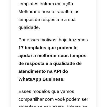
pessoa que atende poderá
escolher entre todas essas
mensagens automáticas para
responder ao cliente da melhor
maneira possível. Isso nos poup
tempo e esforço. Às vezes é
muito difícil estruturar ou
desenvolver mensagens no
momento em que falamos com
um cliente e é aí que os
templates entram em ação.