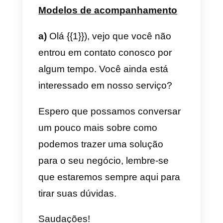
Deixe-me saber qual é sua
dúvida ou problema e entraremo
em contato com você
imediatamente.
Um abraço! 🙂
b) Formal e conciso
Bom dia {{1}}, agradecemos seu
contato.