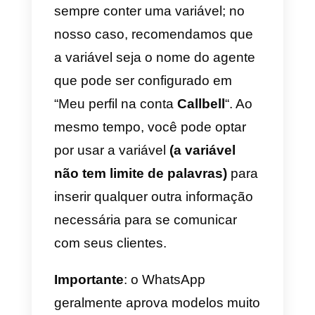
em contato anteriormente
com
sua empresa ou que não
respondeu a um chat existente
nas últimas 24 horas desde sua
última resposta.
É importante observar que, uma
vez que o contato escreva a
primeira mensagem para sua
empresa, você poderá responder
com
todas as mensagens
que
desejar durante as primeiras 24