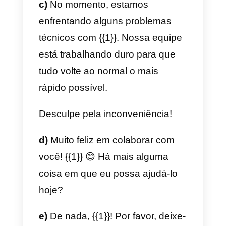
podemos bater um papo para
explicar de forma concisa como
podemos ajudá-lo em seu
negócio 🙂
Uma saudação!
Modelos de acompanhamento
a)
Olá {{1}}), vejo que você não
entrou em contato conosco por
algum tempo. Você ainda está