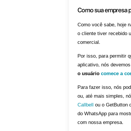
WhatsAp
WhatsAp
finalme
ao clie
(ex: co
cartão 
Então, 
integra
não, ve