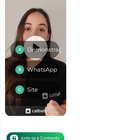
 empresas podem
er assistência ao