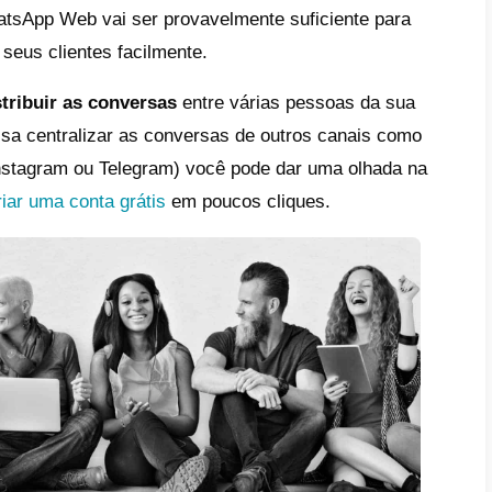
cê sabe, hoje não é possível ser encontr
te tiver recebido um número de telefone ass
al.
o, para permitir que nossos clientes nos co
ivo, nós devemos fornecer uma forma clara 
io
comece a conversa.
zer isso, nós podemos publicar nosso númer
 mais simples, nós podemos instalar
um wid
ou o GetButton
que permite que o cliente –