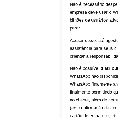
usam.
Hoje as
oferece
máximo 
e-mail e
Redes s
se torn
clientes
difundi