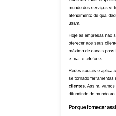
cliente
Índic
Por
Com
Com
Wh
Qua
Wh
Cada ve
mundo d
atendim