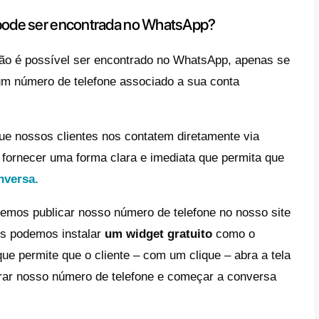
p não disponibiliza
APIs públicos.
No dia 1
p finalmente anunciou o lançamento dos se
nte permitindo que as empresas integrasse
nte, além de ser uma plataforma para
envia
nfirmação de compra, confirmação de envio,
de embarque, etc).
vamos ver quais são os passos que sua em
r este canal nas opções disponíveis
para fo
nder)
através do aplicativo de mensagem m