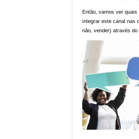
Por qu
Não é n
empresa
bilhões
parar.
Apesar 
assistê
orienta
Não é p