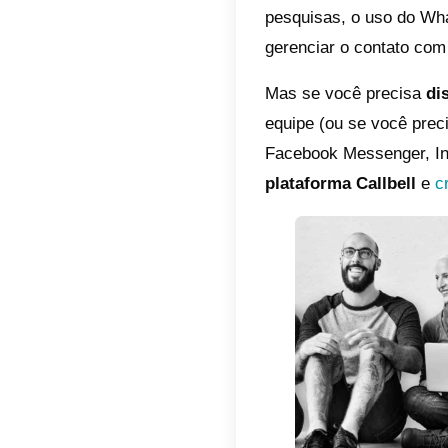
Como vo
o clien
comerci
Por iss
aplicat
o usuár
Para fa
ou, até
Callbell