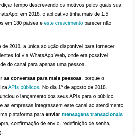
 empresas não são mais livres para escolh
r aos seus clientes: a empresa deve estar p
de canais possíveis e não mais apenas nos
 telefone.
ociais e
aplicativos de
mensagens diretas,
ado ferramentas indispensáveis para alcanç
.
Assim, vamos entender como você pode int
ndo do mundo ao seu atendimento ao cliente