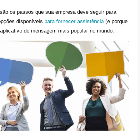
e fornecer assistência ao cliente via
ecessário desperdiçar tempo descrevendo o
 deve usar o WhatsApp: em 2018, o aplicati
 de usuários ativos em 180 países e
este c
disso, até agosto de 2018, a única solução 
ncia para seus clientes foi via WhatsApp W
r a responsabilidade do canal para apenas 
ossível
distribuir as conversas para mai