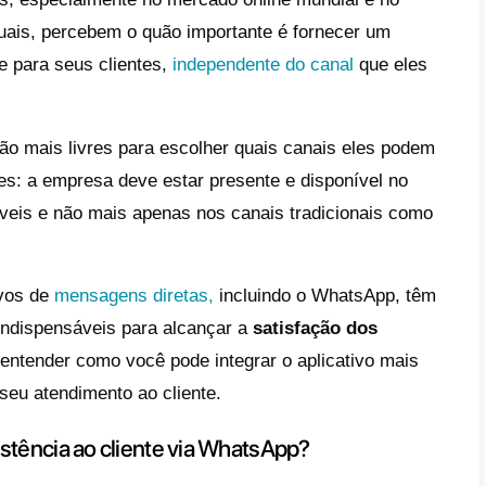
.
e
 que fornecer assistência ao cliente via W
o sua empresa pode ser encontrada no W
o gerenciar solicitações para assistência 
atsApp?
l é a principal vantagem de fornecer assist
atsApp?
z mais empresas, especialmente no mercad
os serviços virtuais, percebem o quão impo
ento de qualidade para seus clientes,
indep