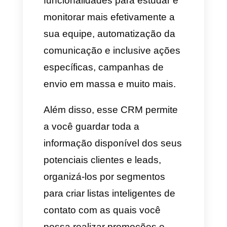
WhatsApp?
Um CRM para o WhatsApp é
uma plataforma ou ferramenta
que conecta ou facilita a
conexão entre um CRM e o
WhatsApp, como por exemplo,
a
Callbell
. Ao realizar essa
conexão você obtém diferentes
benefícios, como novas
funcionalidades para estudar e