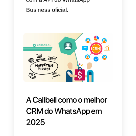
múltiplos benefícios muito
interessantes como um perfil
verificado do WhatsApp,
possibilidade de integrações
através de terceiros, sessões
multi-conta e multiagente,
agregar vários números de
WhatsApp e gerenciá-los desde
apenas uma plataforma,
chatbots, automatizações e
muito mais.