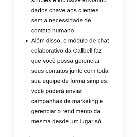
Manager do Facebook. Com
muito prazer a
equipe da
Callbell
pode ajudar a você com
esse processo.
Depois de fazer todas essas
configurações e passos, o
seguinte é entender o modelo
de cobrança do WhatsApp, vou
deixar mais um pouco de
informação no
seguinte link
para que você possa entender