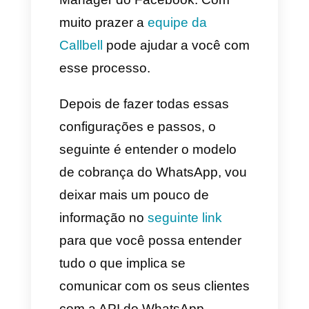
Assim como temos o app do
business normal para locais e
pequenas empresas, a
API do
WhatsApp Business
está
planejada para as grandes
companhias que recebem uma
grande quantidade
considerável de mensagens de
forma diária e mensal.
Essa API oficial fornece