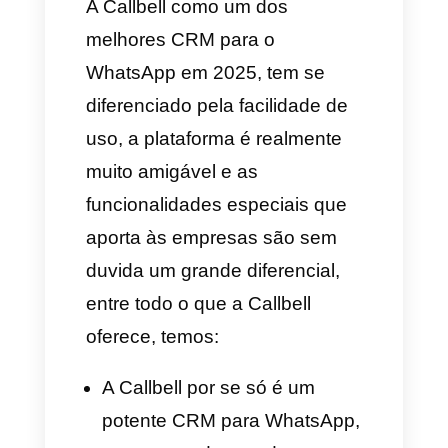
Uma excelente opção para o
WhatsApp CRM é a Callbell,
conta com múltiplas
integrações através do
Zapier
e
funções especiais como as que
já destacamos encima para que
você melhore o atendimento ao
cliente da sua empresa.
Como registrar uma
conta do WhatsApp