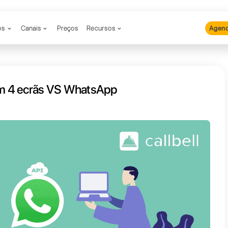
Produtos
Canais
Preços
Recu
App Web em 4 ecrãs VS Whats
agente