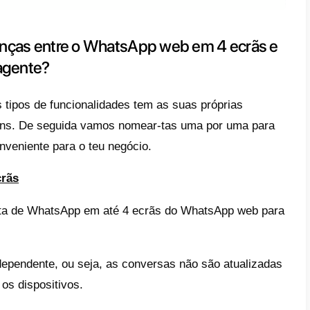
lidade de verificar a tua empresa no Whats
 numa só conta de WhatsApp, métricas do t
 e mensagens, bots ou routing automático e
s por este tipo de integração que nomearemo
imo, devemos esclarecer que a integração 
través da API do WhatsApp e de um BSP do
ámos anteriormente. A ativação costuma d
 usuário não consegue concluí-la por si próp