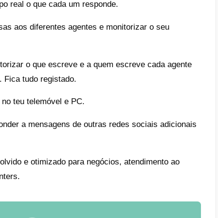
 são as diferenças entre o Whats
tsApp Multiagente?
rsão destes dois tipos de funcionalidades 
ns e desvantagens. De seguida vamos nom
es qual a mais conveniente para o teu negóc
pp web em 4 ecrãs
s abrir a tua conta de WhatsApp em até 4 
 teu telemóvel.