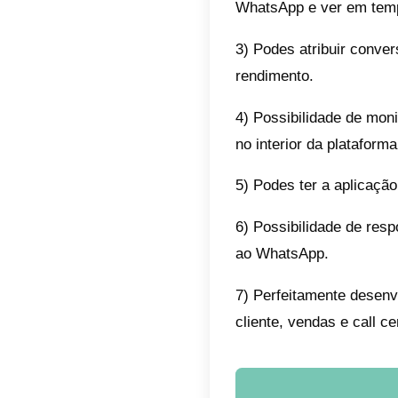
Quais
o Wha
Cada ve
vantage
decidir
WhatsA
1) Pode
além do