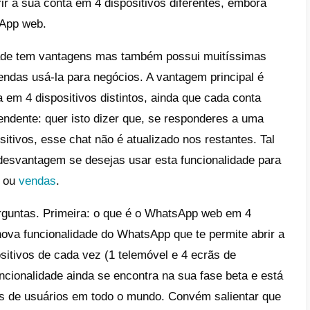
e
is são as diferenças entre o WhatsApp we
ãs e o WhatsApp Multiagente?
tagens e desvantagens do WhatsApp em 4 
WhatsApp Multiagente
ramenta para potenciar o WhatsApp Multiag
o tempo foi lançada uma atualização do
Wh
eta da nova funcionalidade do WhatsApp. Es
App web em 4 ecrãs
. Isto quer dizer que t
p vão poder abrir a sua conta em 4 disposi
 em modo WhatsApp web.