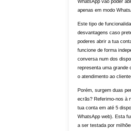
Índic
Qua
ecr
Van
do 
Fer
Há pouc
Teste B
o
Whats
WhatsAp
apenas