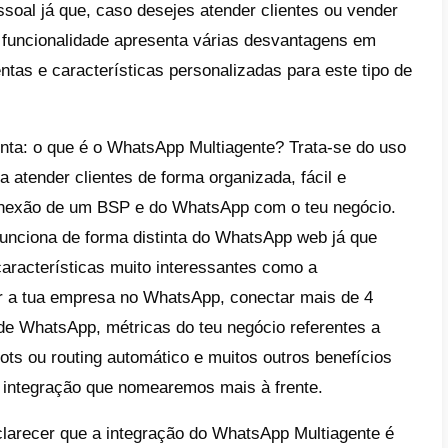
po de funcionalidade tem vantagens mas ta
agens caso pretendas usá-la para negócios.
abrir a tua conta em 4 dispositivos distint
e de forma independente: quer isto dizer q
a num dos dispositivos, esse chat não é atu
nta uma grande desvantagem se desejas usa
imento ao cliente ou
vendas
.
surgem duas perguntas. Primeira: o que é
Referimo-nos à nova funcionalidade do What
ta em até 5 dispositivos de cada vez (1 tel
p web). Esta funcionalidade ainda se encon