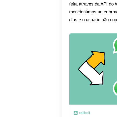
a ser t
só func
através
relação 
trabalho
Quanto 
da API 
eficien
Este ti
vem com