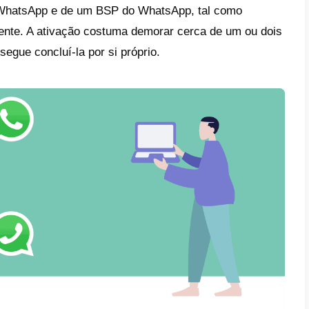
estada por milhões de usuários em todo o m
iona para uso pessoal já que, caso desejes 
 do WhatsApp, a funcionalidade apresenta 
a outras ferramentas e características pers
.
à segunda pergunta: o que é o WhatsApp Mu
do WhatsApp para atender clientes de forma 
te por meio da conexão de um BSP e do Wh
po de integração funciona de forma distinta
 uma série de características muito inter