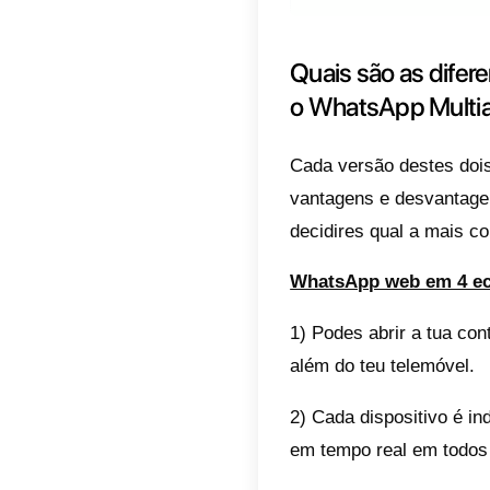
possibi
agentes
agentes
trazido
Por últ
feita a
mencion
dias e o