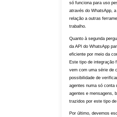
Este ti
desvant
poderes 
funcion
convers
represe
o atend
Porém, 
ecrãs? 
tua con
WhatsAp