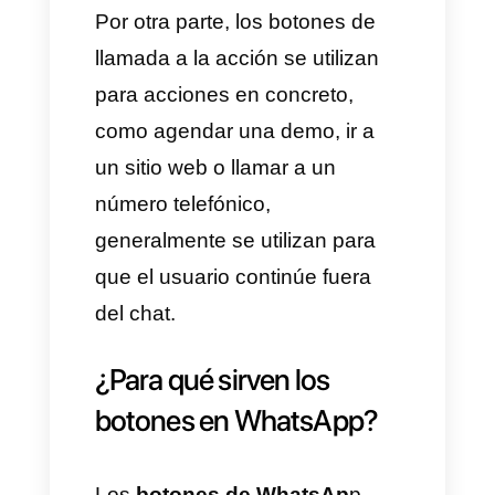
llaman a la acción
y los que
permiten dar
respuestas
rápidas
.
La idea de los botones de
respuesta rápida es que se
utilicen para que los usuarios
mediante dichos botones
respondan un mensaje en
específico, estos botones al ser
presionados envían texto