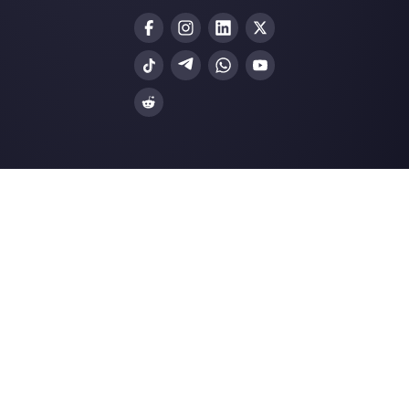
Nuestros últimos artículos:
Plataforma Omnicanal para venta
¿Cómo crear embudos de venta en
WhatsApp?
12 estadísticas de seguimiento de ven
que debes…
¿Cómo funciona B2Chat?
Recursos ùtiles
WhatsApp Multi Agente