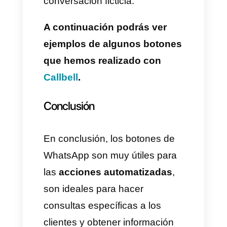
mostrará
todas las respuestas
rápidas que tenemos
disponibles
, entre ellas
tendremos respuestas de
botones, texto, lista e imagen.
4)
Una vez aquí, vamos a dar
clic en el botón de
crear
respuesta rápida
y se nos
desplegará una pequeña lista
donde elegiremos la opción de