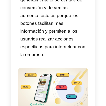
que el usuario continúe fuera
del chat.
¿Para qué sirven los
botones en WhatsApp?
Los
botones de WhatsAp
p
sirven para que las empresas
puedan interactuar con sus
clientes de manera eficiente,
sencilla y eficaz. Esta manera