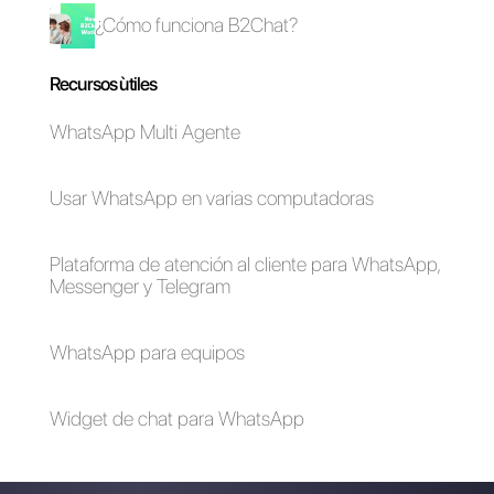
4 formas de
contactarse con el
soporte de
WhatsApp
Alan Trovò
Sobre el autor: ¡Hola! Soy Alan y soy el gerente del
marketing en
Callbell
, la primera plataforma de