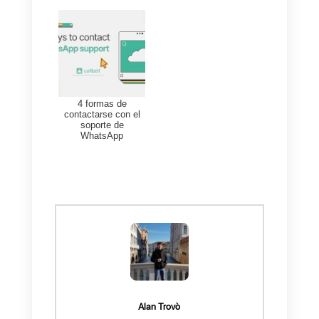
A continuación podrás ver
ejemplos de algunos botones
que hemos realizado con
Callbell
.
Conclusión
En conclusión, los botones de
WhatsApp son muy útiles para
las
acciones automatizadas
,
son ideales para hacer