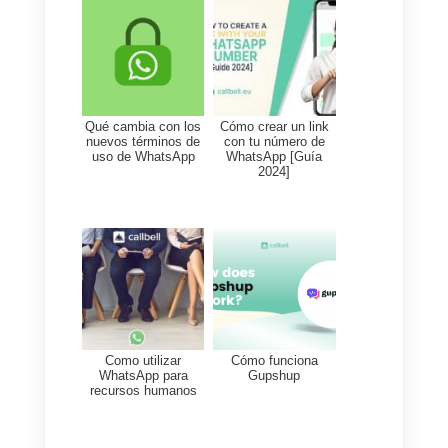
guardar nuestro botón y
finalmente lo podremos probar.
Cabe destacar que en todo
momento podremos ver en
vista previa como los clientes
verán nuestro botón.
7)
Para finalizar, solo tendremos
que probar nuestro botón en
una conversación real con los
clientes o podemos crear una
conversación ficticia.