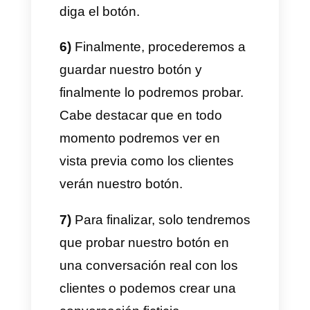
1)
El primer paso para
conseguir tus botones de
WhatsApp es
crear una cuenta
en Callbell
dando clic aquí.
2)
Una vez hecha tu cuenta,
deberemos ir directamente a
configuración
y luego dar
clic
en respuestas rápidas
.
3)
Posteriormente, se nos abrirá
una ventana donde nos