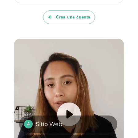
tus conversaciones en
WhatsApp solo debes
dar clic
aquí.
Qué cambia con los
Cómo crear un link
nuevos términos de
con tu número de
uso de WhatsApp
WhatsApp [Guía
2024]