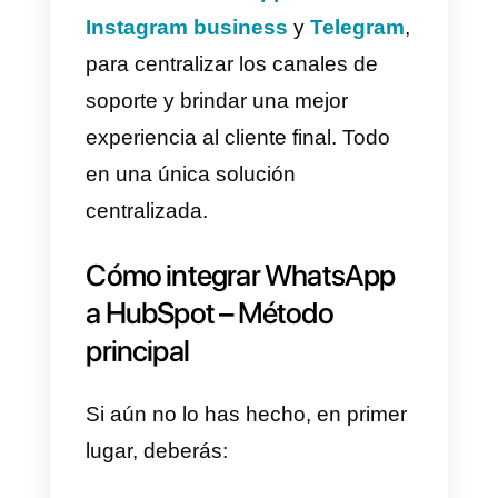
¿
Qué es Callbell?
Callbell
es una plataforma SaaS
centrada en la comunicación
entre empresas y clientes a
través de
apps de mensajería
. S
trata de una herramienta de chat
colaborativo a la cual las