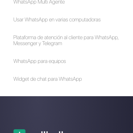
WhatsApp, que es?
[Guía Completa
2023]
Alan Trovò
Sobre el autor: ¡Hola! Soy Alan y soy el gerente del
marketing en
Callbell
, la primera plataforma de
comunicación diseñada para ayudar a los equipos de
ventas y soporte a colaborar y comunicarse con los