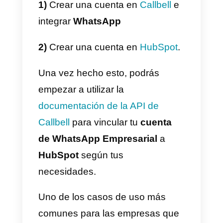
empresas pueden vincular su
página de
Facebook
, una
cuenta de WhatsApp
a través d
la
API de WhatsApp Business
,
Instagram business
y
Telegram
para centralizar los canales de
soporte y brindar una mejor
experiencia al cliente final. Todo
en una única solución
centralizada.