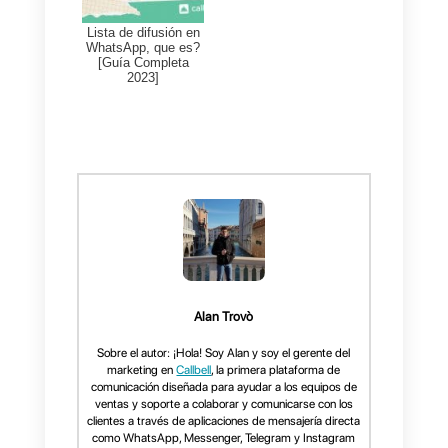
lugar, deberás:
1)
Crear una cuenta en
Callbell
e
integrar
WhatsApp
2)
Crear una cuenta en
HubSpot.
3)
Crear una cuenta en
Zapier
Una vez hecho esto, solo tendrá
que vincular
Callbell
y
HubSpot
con
Zapier
y programar los