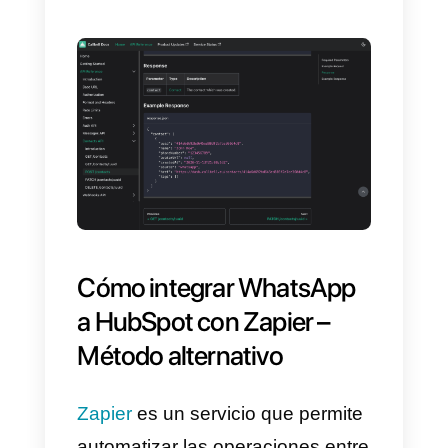
empezar a utilizar la
documentación de la API de
Callbell
para vincular tu
cuenta
de WhatsApp Empresarial
a
HubSpot
según tus
necesidades.
Uno de los casos de uso más
comunes para las empresas que
desean vincular
WhatsApp
a
HubSpot
, es la gestión y la