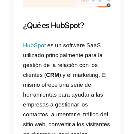
Para proceder debes tener una
cuenta en
Callbell
y una cuenta
en
HubSpot
.
¿Qué es HubSpot?