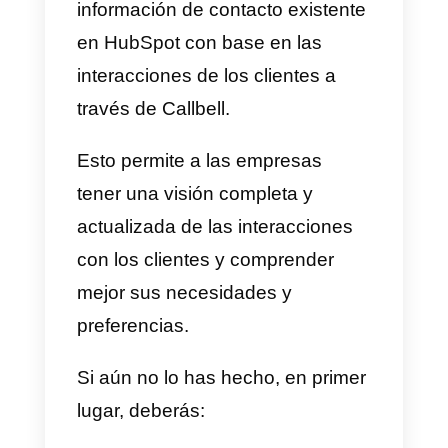
Cuando un “
zap
” es activado,
Zapier puede ejecutar una acció
específica, (como, por ejemplo, l
creación de un nuevo contacto e
un CRM).
Si tu equipo informático es poco
práctico, o deseas ahorrar tu
valioso tiempo en la
implementación, puedes utilizar
l