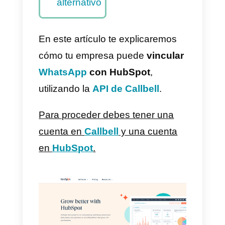
– Método
principal
Cómo
integrar
WhatsApp
a HubSpot
con Zapier
– Método
alternativo
En este artículo te explicaremos
cómo tu empresa puede
vincula
WhatsApp
con HubSpot
,
utilizando la
API de Callbell
.