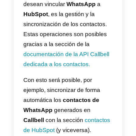
Cómo integrar WhatsApp
a HubSpot – Método
principal
Si aún no lo has hecho, en prime
lugar, deberás:
1)
Crear una cuenta en
Callbell
e
integrar
WhatsApp
2)
Crear una cuenta en
HubSpot
.
Una vez hecho esto, podrás