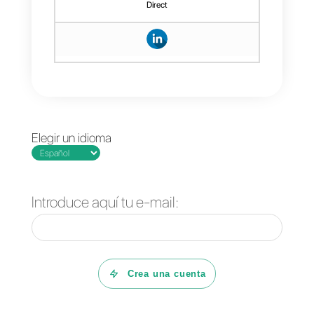
“
zaps
” necesarios para las
operaciones que desees.
Preguntas Frecuentes
¿Qué es Callbell?
¿Qué es
HubSpot?