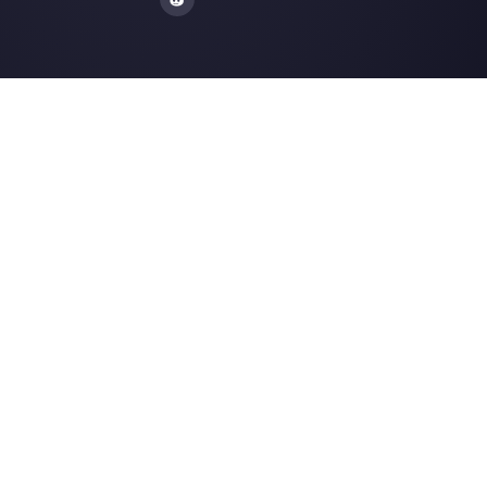
4 formas muy efectivas de ampliar tus
operaciones …
WhatsApp para contact centers [Guía
2021]
¿Qué es el personal selling (venta
personal)?
Cómo funcionan los nuevos anuncios 
WhatsApp
Recursos ùtiles
WhatsApp Multi Agente
Usar WhatsApp en varias computadoras