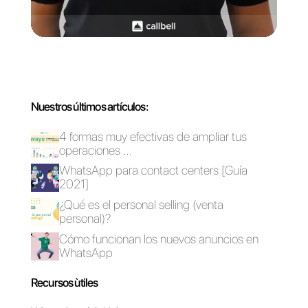
Crear anuncios en
¿Cómo enviar
TikTok que enlacen
newsletter por
a WhatsApp [Guía
WhatsApp?
2024]
Lista de difusión en