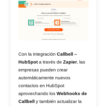
Método alternativo
Zapier
es un servicio que permite
automatizar las operaciones entr
las aplicaciones web. Funciona
creando “
zaps
”, es decir,
reglas
de automatización
que son
activadas por determinados
eventos, (como, por ejemplo, la
creación de un nuevo elemento
en una lista o la recepción de un
nuevo mensaje).