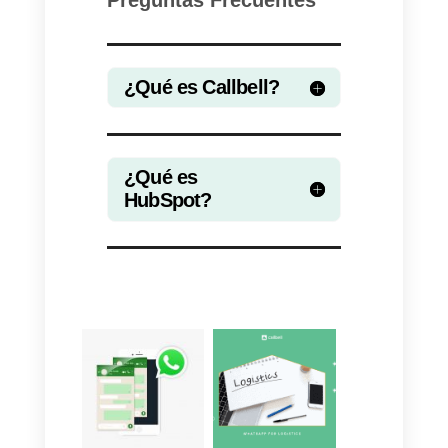
Con la integración
Callbell –
HubSpot
a través de
Zapier
, las
empresas pueden crear
automáticamente nuevos
contactos en HubSpot
aprovechando los
Webhooks de
Callbell
y también actualizar la
información de contacto existent