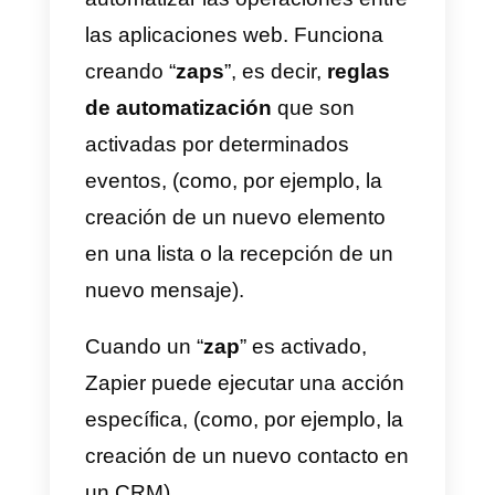
sincronización de los contactos.
Estas operaciones son posibles
gracias a la sección de la
documentación de la API Callbell
dedicada a los contactos.
Con esto será posible, por
ejemplo, sincronizar de forma
automática los
contactos de
WhatsApp
generados en
Callbell
con la sección
contactos
de HubSpot
(y viceversa).