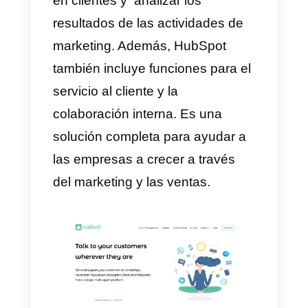
HubSpot
es un software SaaS
utilizado principalmente para la
gestión de la relación con los
clientes (
CRM
) y el marketing. El
mismo ofrece una serie de
herramientas para ayudar a las
empresas a gestionar los
contactos, aumentar el tráfico del
sitio web, convertir a los visitante
en clientes y analizar los