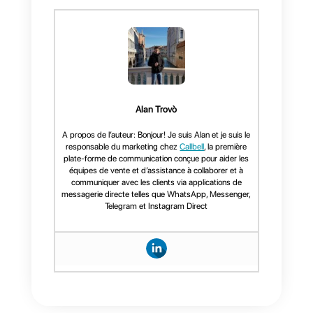
Facebook
, Callbell intègre
également
WhatsApp
et
Telegram
. Par ailleurs, vous
bénéficiez d'un CRM interne et
de tunnels de vente pour
assurer le suivi de vos clients.
Par ailleurs, Callbell propose un
tableau de bord statistique
exhaustif qui vous aidera à
surveiller et à gérer les