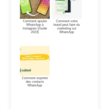
dotée de toutes les
fonctionnalités requises pour
assurer un service client
personnalisé. Elle dispose de
multiples fonctionnalités
d'automatisation et répond aux
clients 24 heures sur 24, 7 jours
sur 7, grâce à un chatbot GPT
qui facilite la résolution des
doutes de tous vos clients.
En plus d'
Instagram
et de