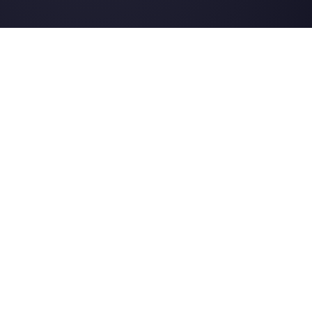
Ressources utiles
WhatsApp Multi Agent
Utilisez WhatsApp sur plusieurs ordinateurs
Plateforme de service client pour WhatsApp,
Messenger et Telegram
WhatsApp pour équipes
Widget de chat pour WhatsApp