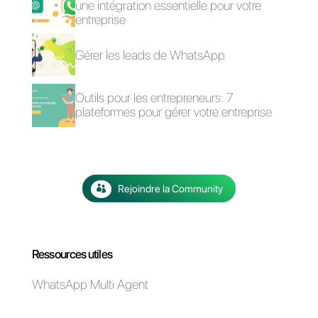
WhatsApp pour les
Comment mettre en
assurances
place le catalogue
WhatsApp Business
Comment ajouter
Comment votre
WhatsApp à
brand peut faire du
Instagram [Guide
marketing sur
2023]
WhatsApp