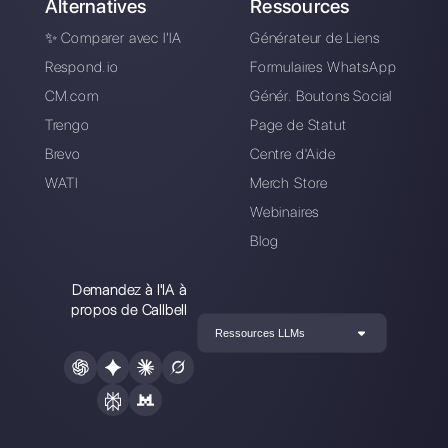
Choisir une langue
Entrez ici votre e-mail:
Créez un compte
Nos derniers articles:
Comment vendre sur Instagram Dire