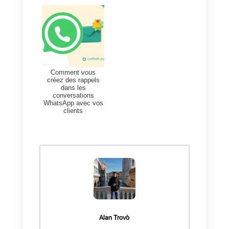
Questions Fréquentes
Comment
pouvez-vous
gérer les leads
de WhatsApp?
Avantages de
l'adoption de
WhatsApp dans
le
développement
de votre