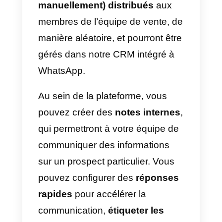
vous pourrez intégrer votre
compte WhatsApp et inviter votre
équipe de vente (jusqu’à
100
agents
), qui sera chargée de
gérer les leads entrants.
Tous les membres de votre
équipe de vente seront en
mesure
de gérer les leads à
distance
et pourront accéder au
tableau de bord de Callbell en