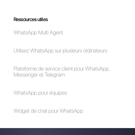
Comment vous
créez des rappels
dans les
conversations
WhatsApp avec vos
clients
Alan Trovò
A propos de l’auteur: Bonjour! Je suis Alan et je suis le