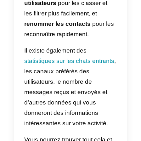
utilisant simplement les
informations d’identification
créées suite à l’invitation à la
plateforme.
Les leads entrants
seront
automatiquement (ou
manuellement) distribués
aux
membres de l’équipe de vente, d
manière aléatoire, et pourront êtr
gérés dans notre CRM intégré à
WhatsApp.